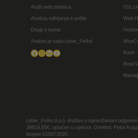
Audit web stranica
SSL cer
Analiza odbijanja e-pošte
Web H
Drugi o nama
Hostin
Avalon je sada cyber_Folks!
WooCo
Facebook
Instagram
LinkedIn
YouTube
Rank -
Root 
Manag
cyber_Folks d.o.o. društvo s ograničenom odgovorn
39816,85€, uplaćen u cijelosti. Direktor: Petra Kra
brojem 010072020.