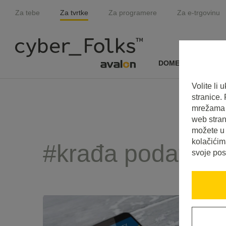
Za tebe
Za tvrtke
Za programere
Za e-trgovinu
DOMENE I SSL
Volite li
stranice.
mrežama i
web stran
možete u 
kolačićim
#krađa podataka
svoje pos