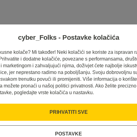
cyber_Folks - Postavke kolačića
HOSTING
SERVERI
INSPIRACIJE
 ukusne kolače? Mi također! Neki kolačići se koriste za ispravan r
 Prihvatite i dodatne kolačiće, povezane s performansama, druš
 marketingom i zahvaljujući njima, doživjet ćete najbolje iskus
ice, jer neprestano radimo na poboljšanju. Svoju dobrovoljnu s
svakom trenutku povući ili promijeniti. Više informacija o korišt
a možete pronaći u našoj politici privatnosti. Ako želite precizno
tavke, pogledajte vrste kolačića u nastavku.
PRIHVATITI SVE
POSTAVKE