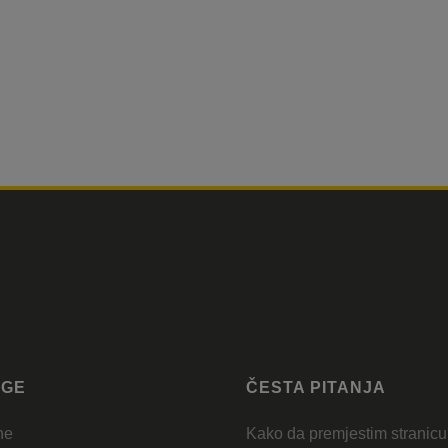
UGE
ČESTA PITANJA
ne
Kako da premjestim stranic