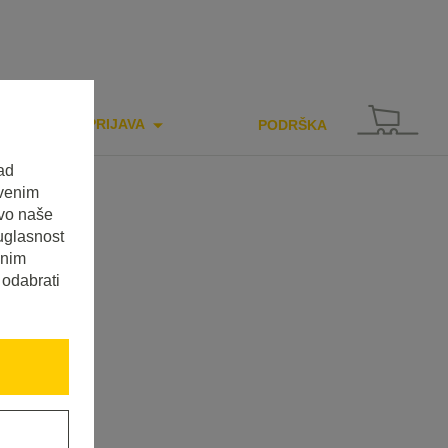
PRIJAVA
PODRŠKA
ad
tvenim
tvo naše
uglasnost
enim
 odabrati