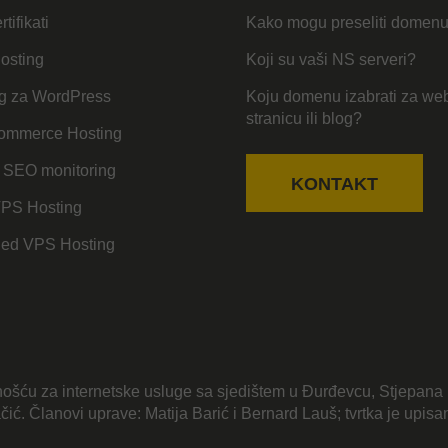
tifikati
Kako mogu preseliti domen
osting
Koji su vaši NS serveri?
g za WordPress
Koju domenu izabrati za we
stranicu ili blog?
mmerce Hosting
 SEO monitoring
KONTAKT
VPS Hosting
ed VPS Hosting
ošću za internetske usluge sa sjedištem u Đurđevcu, Stjepana 
jačić. Članovi uprave: Matija Barić i Bernard Lauš; tvrtka je upi