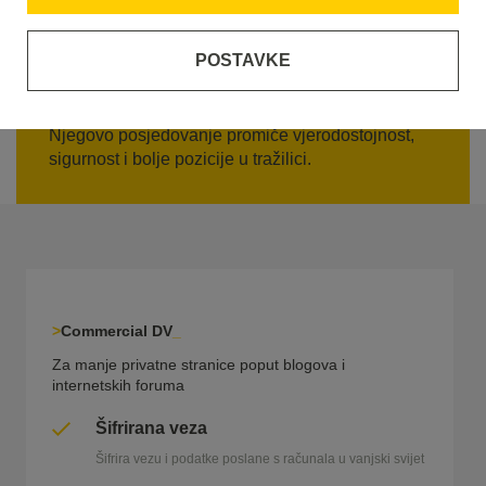
Sigurnost vaše web stranice
POSTAVKE
SSL certifikat je osnova za povjerljivu
komunikaciju između preglednika i servera.
Njegovo posjedovanje promiče vjerodostojnost,
sigurnost i bolje pozicije u tražilici.
Commercial DV
Za manje privatne stranice poput blogova i
internetskih foruma
Šifrirana veza
Šifrira vezu i podatke poslane s računala u vanjski svijet