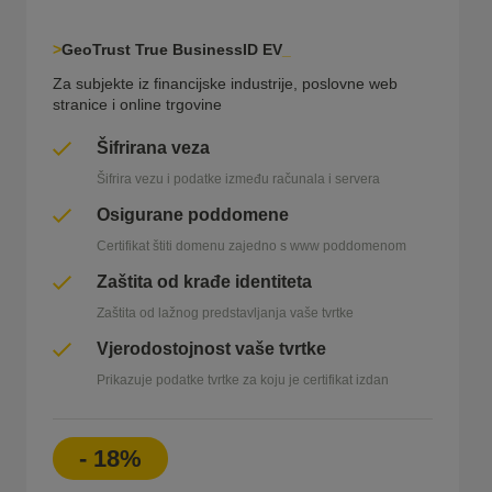
GeoTrust True BusinessID EV
Za subjekte iz financijske industrije, poslovne web
stranice i online trgovine
Šifrirana veza
Šifrira vezu i podatke između računala i servera
Osigurane poddomene
Certifikat štiti domenu zajedno s www poddomenom
Zaštita od krađe identiteta
Zaštita od lažnog predstavljanja vaše tvrtke
Vjerodostojnost vaše tvrtke
Prikazuje podatke tvrtke za koju je certifikat izdan
- 18%