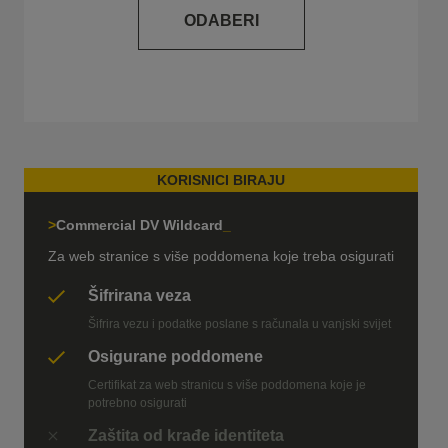
ODABERI
KORISNICI BIRAJU
Commercial DV Wildcard
Za web stranice s više poddomena koje treba osigurati
Šifrirana veza
Šifrira vezu i podatke poslane s računala u vanjski svijet
Osigurane poddomene
Certifikat za web stranicu s više poddomena koje je
potrebno osigurati
Zaštita od krađe identiteta