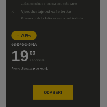
Zaštita od lažnog predstavljanja vaše tvrtke
Vjerodostojnost vaše tvrtke
Prikazuje podatke tvrtke za koju je certifikat izdan
- 70%
63
€ / GODINA
19
00
€ / GODINA
Promo cijena za prvu kupnju
ODABERI