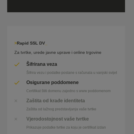
Rapid SSL DV
Za tvrtke, urede javne uprave i online trgovine
Šifrirana veza
Šifrira vezu i podatke poslane s računala u vanjski svijet
Osigurane poddomene
Certifikat štiti domenu zajedno s www poddomenom
Zaštita od krađe identiteta
Zaštita od lažnog predstavljanja vaše tvrtke
Vjerodostojnost vaše tvrtke
Prikazuje podatke tvrtke za koju je certifikat izdan