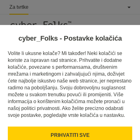
Za tvrtke
cyber_Folks - Postavke kolačića
Volite li ukusne kolače? Mi također! Neki kolačići se
koriste za ispravan rad stranice. Prihvatite i dodatne
Kontaktirajte nas
kolačiće, povezane s performansama, društvenim
mrežama i marketingom i zahvaljujući njima, doživjet
ćete najbolje iskustvo naše web stranice, jer neprestano
radimo na poboljšanju. Svoju dobrovoljnu suglasnost
cyber_Folks d.o.o.
možete u svakom trenutku povući ili promijeniti. Više
informacija o korištenim kolačićima možete pronaći u
našoj politici privatnosti. Ako želite precizno odabrati
svoje postavke, pogledajte vrste kolačića u nastavku.
Stjepana Radića 10
48350 Đurđevac
PRIHVATITI SVE