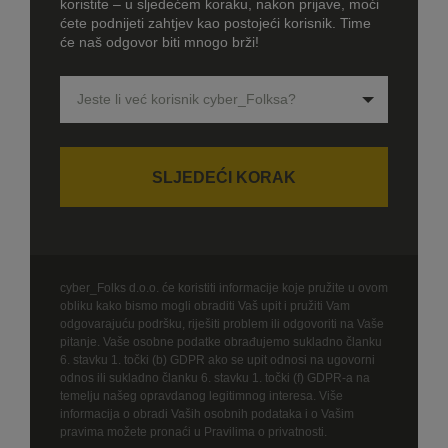
koristite – u sljedećem koraku, nakon prijave, moći
ćete podnijeti zahtjev kao postojeći korisnik. Time
će naš odgovor biti mnogo brži!
Jeste li već korisnik cyber_Folksa?
SLJEDEĆI KORAK
cyber_Folks d.o.o. će koristiti informacije koje pružite u ovom
obliku kako bismo mogli obraditi Vaš upit i pružiti Vam
odgovarajuću podršku, riješiti problem ili odgovoriti na Vaše
pitanje. Vaše osobne podatke obrađujemo sukladno članku
6. stavku 1. točki (b) GDPR ako se upit odnosi na ugovorni
odnos ili sukladno članku 6. stavku 1. točki (f) GDPR-a na
temelju našeg opravdanog legitimnog interesa. Više
informacija o obradi Vaših osobnih podataka i o Vašim
pravima možete pronaći u
Pravilima o privatnosti.