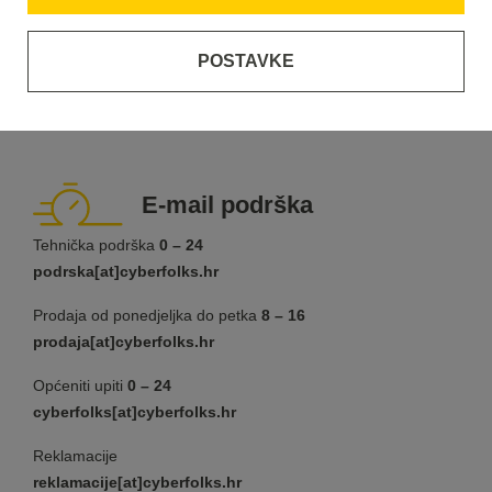
OIB:
89338385732
MATIČNA BANKA:
Zagrebačka banka d.d. (bank)
POSTAVKE
IBAN:
HR8423600001102298710
SWIFT:
ZABAHR2X
E-mail podrška
Tehnička podrška
0 – 24
podrska[at]cyberfolks.hr
Prodaja od ponedjeljka do petka
8 – 16
prodaja[at]cyberfolks.hr
Općeniti upiti
0 – 24
cyberfolks[at]cyberfolks.hr
Reklamacije
reklamacije[at]cyberfolks.hr