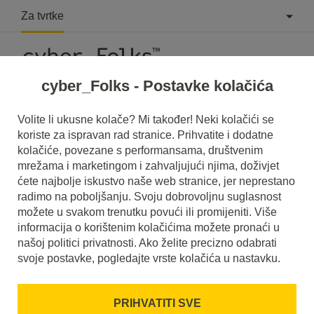
Za tvrtke
cyber_Folks - Postavke kolačića
Volite li ukusne kolače? Mi također! Neki kolačići se
koriste za ispravan rad stranice. Prihvatite i dodatne
kolačiće, povezane s performansama, društvenim
mrežama i marketingom i zahvaljujući njima, doživjet
ćete najbolje iskustvo naše web stranice, jer neprestano
radimo na poboljšanju. Svoju dobrovoljnu suglasnost
možete u svakom trenutku povući ili promijeniti. Više
informacija o korištenim kolačićima možete pronaći u
našoj politici privatnosti. Ako želite precizno odabrati
svoje postavke, pogledajte vrste kolačića u nastavku.
Siguran brend
PRIHVATITI SVE
Znamo koliko naporno radite na svom brandu. I mi