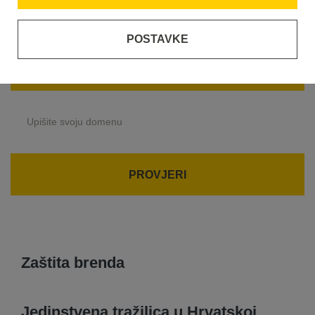
smo poduzetnici i zato vam kao prvi u Hrvatskoj
nudimo jedinstven i besplatan alat koji u 15
POSTAVKE
sekundi provjerava prijetnje vašem nazivu
domene kao brendu!
PROVJERI
Zaštita brenda
Jedinstvena tražilica u Hrvatskoj.