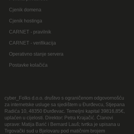
Cjenik domena
Cjenik hostinga
CARNET - pravilnik
CARNET - verifikacija
Operativno stanje servera
Postavke kolačića
cyber_Folks d.o.o. društvo s ograničenom odgovornošću
za internetske usluge sa sjedištem u Đurđevcu, Stjepana
Radića 10, 48350 Đurđevac. Temeljni kapital 39816,85€,
uplaćen u cijelosti. Direktor: Petra Krajačić. Članovi
uprave: Matija Barić i Bernard Lauš; tvrtka je upisana u
Trgovački sud u Bjelovaru pod matičnim brojem