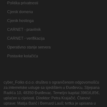
Politika privatnosti
Cjenik domena
Cjenik hostinga
CARNET - pravilnik
CARNET - verifikacija
Operativno stanje servera
Postavke kolačića
cyber_Folks d.o.o. društvo s ograničenom odgovornošću
za internetske usluge sa sjedištem u Đurđevcu, Stjepana
Radića 10, 48350 Đurđevac. Temeljni kapital 39816,85€,
uplaćen u cijelosti. Direktor: Petra Krajačić. Članovi
uprave: Matija Barić i Bernard Lauš; tvrtka je upisana u