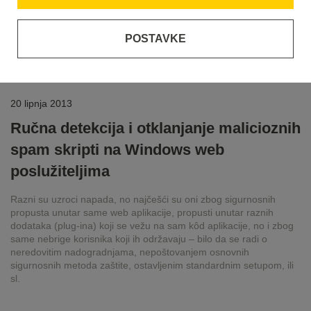
POSTAVKE
20 lipnja 2013
Ručna detekcija i otklanjanje malicioznih
spam skripti na Windows web
poslužiteljima
Razni su uzroci napada, no najčešći su oni zbog sigurnosnih
propusta unutar same web aplikacije, propusti unutar raznih
dodataka (plug-ina) koji se vežu na sam kôd aplikacije, no i zbog
same nebrige korisnika koji ih održavaju – bilo da se radi o
neredovitim nadogradnjama, nepoštovanjem osnovnih
sigurnosnih metoda zaštite, ostavljenim standardnim setupom, ili
sl.