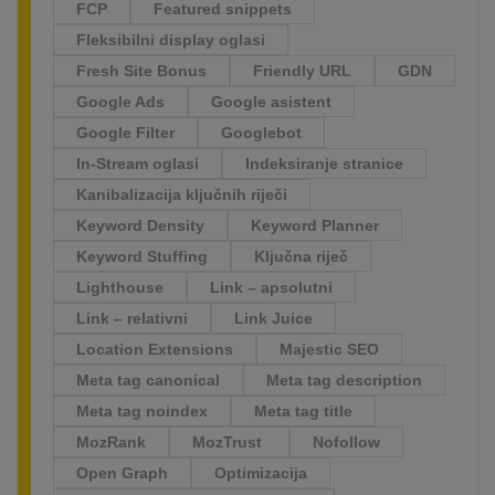
FCP
Featured snippets
Fleksibilni display oglasi
Fresh Site Bonus
Friendly URL
GDN
Google Ads
Google asistent
Google Filter
Googlebot
In-Stream oglasi
Indeksiranje stranice
Kanibalizacija ključnih riječi
Keyword Density
Keyword Planner
Keyword Stuffing
Ključna riječ
Lighthouse
Link – apsolutni
Link – relativni
Link Juice
Location Extensions
Majestic SEO
Meta tag canonical
Meta tag description
Meta tag noindex
Meta tag title
MozRank
MozTrust
Nofollow
Open Graph
Optimizacija