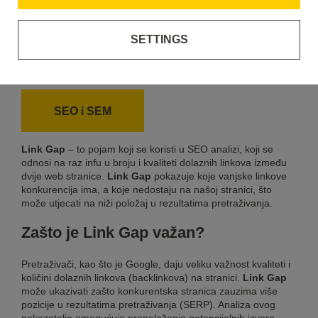
SETTINGS
Link Gap
SEO i SEM
Link Gap
– to pojam koji se koristi u SEO analizi, koji se
odnosi na raz infu u broju i kvaliteti dolaznih linkova između
dvije web stranice.
Link Gap
pokazuje koje vanjske linkove
konkurencija ima, a koje nedostaju na našoj stranici, što
može utjecati na niži položaj u rezultatima pretraživanja.
Zašto je Link Gap važan?
Pretraživači, kao što je Google, daju veliku važnost kvaliteti i
količini dolaznih linkova (backlinkova) na stranici.
Link Gap
može ukazivati zašto konkurentska stranica zauzima više
pozicije u rezultatima pretraživanja (SERP). Analiza ovog