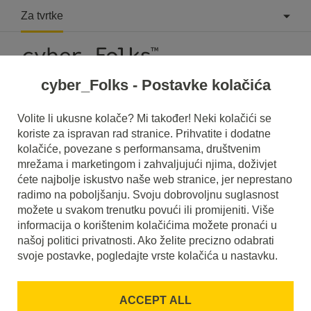
Za tvrtke
cyber_Folks - Postavke kolačića
What is Link Gap?
Volite li ukusne kolače? Mi također! Neki kolačići se
koriste za ispravan rad stranice. Prihvatite i dodatne
Read what it is
Link Gap
in our dictionary.
kolačiće, povezane s performansama, društvenim
It will help you better understand what exactly it is
Link Gap
mrežama i marketingom i zahvaljujući njima, doživjet
and what is the meaning to you in everyday use.
ćete najbolje iskustvo naše web stranice, jer neprestano
radimo na poboljšanju. Svoju dobrovoljnu suglasnost
možete u svakom trenutku povući ili promijeniti. Više
informacija o korištenim kolačićima možete pronaći u
našoj politici privatnosti. Ako želite precizno odabrati
A
B
C
D
E
F
G
H
I
svoje postavke, pogledajte vrste kolačića u nastavku.
J
K
L
M
N
O
P
Q
R
ACCEPT ALL
S
T
U
V
W
X
Y
Z