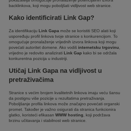
pokazatelja omogućuje pronalaženje potencijalnih izvora
backlinkova, koji mogu poboljšati vidljivost web stranice.
Kako identificirati Link Gap?
Za identifikaciju
Link Gapa
može se koristiti SEO alati koji
uspoređuju
profil linkova
tvoje stranice s konkurencijom. To
omogućuje pronalaženje vrijednih izvora linkova koji mogu
povećati autoritet domene. Ako vodiš
internetsku trgovinu
,
vrijedno je redovito analizirati
Link Gap
kako bi se održala
konkurentna pozicija u industriji.
Utičaj Link Gapa na vidljivost u
pretraživačima
Stranice s većim brojem kvalitetnih linkova imaju veću šansu
da postignu više pozicije u rezultatima pretraživanja.
Poboljšanje profila linkova može značajno povećati organski
promet. Također je važno osigurati da stranica funkcionira
glatko, koristeći efikasan
WWW hosting
, koji podržava
brzinu učitavanja i stabilnost web stranice.