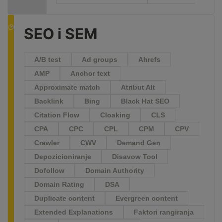
SEO i SEM
A/B test
Ad groups
Ahrefs
AMP
Anchor text
Approximate match
Atribut Alt
Backlink
Bing
Black Hat SEO
Citation Flow
Cloaking
CLS
CPA
CPC
CPL
CPM
CPV
Crawler
CWV
Demand Gen
Depozicioniranje
Disavow Tool
Dofollow
Domain Authority
Domain Rating
DSA
Duplicate content
Evergreen content
Extended Explanations
Faktori rangiranja