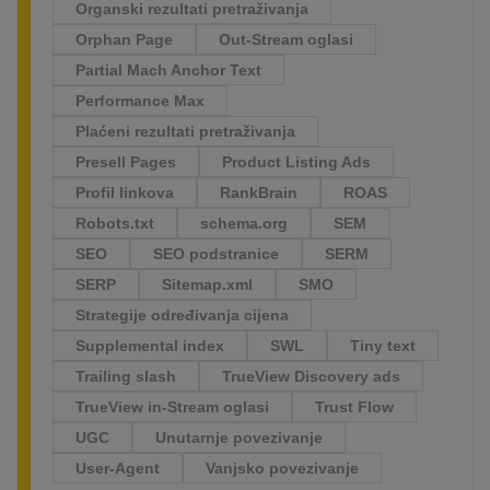
Organski rezultati pretraživanja
Orphan Page
Out-Stream oglasi
Partial Mach Anchor Text
Performance Max
Plaćeni rezultati pretraživanja
Presell Pages
Product Listing Ads
Profil linkova
RankBrain
ROAS
Robots.txt
schema.org
SEM
SEO
SEO podstranice
SERM
SERP
Sitemap.xml
SMO
Strategije određivanja cijena
Supplemental index
SWL
Tiny text
Trailing slash
TrueView Discovery ads
TrueView in-Stream oglasi
Trust Flow
UGC
Unutarnje povezivanje
User-Agent
Vanjsko povezivanje