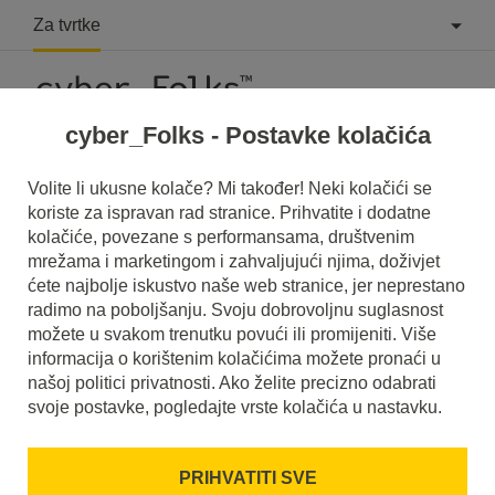
Za tvrtke
cyber_Folks - Postavke kolačića
Volite li ukusne kolače? Mi također! Neki kolačići se
koriste za ispravan rad stranice. Prihvatite i dodatne
Podrška
»
Hoće li mi web stranice i e-mail biti nedostupni
kolačiće, povezane s performansama, društvenim
tijekom preseljenja?
mrežama i marketingom i zahvaljujući njima, doživjet
ćete najbolje iskustvo naše web stranice, jer neprestano
Hoće li mi web stranice i e-mail biti
radimo na poboljšanju. Svoju dobrovoljnu suglasnost
nedostupni tijekom preseljenja?
možete u svakom trenutku povući ili promijeniti. Više
informacija o korištenim kolačićima možete pronaći u
našoj politici privatnosti. Ako želite precizno odabrati
Domene i DNS
Domene i SSL
svoje postavke, pogledajte vrste kolačića u nastavku.
Ako sve protekne u najboljem redu web stranice i e-mail
PRIHVATITI SVE
dostupni su bez prekida tijekom preseljenja. Ovisno o vašim