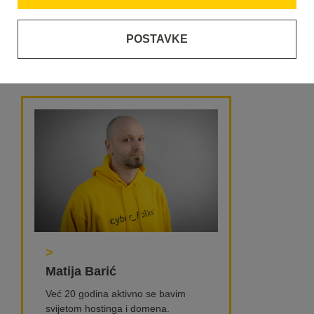
zahtjevima i karakteristikama sadržaja na domeni, te vrsti
domene i registraru kod kojeg je registrirana, moguć je
POSTAVKE
minimalan
downtime
od nekoliko minuta.
>
Matija Barić
Već 20 godina aktivno se bavim
svijetom hostinga i domena.