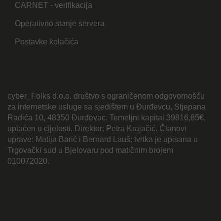
CARNET - verifikacija
Operativno stanje servera
Postavke kolačića
cyber_Folks d.o.o. društvo s ograničenom odgovornošću
za internetske usluge sa sjedištem u Đurđevcu, Stjepana
Radića 10, 48350 Đurđevac. Temeljni kapital 39816,85€,
uplaćen u cijelosti. Direktor: Petra Krajačić. Članovi
uprave: Matija Barić i Bernard Lauš; tvrtka je upisana u
Trgovački sud u Bjelovaru pod matičnim brojem
010072020.