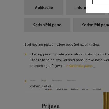
Aplikacije
Informacije
Korisnički panel
Korisnički pan
Svoj hosting paket možete povećati na tri načina.
Hosting paket možete povećati samostalno kroz kor
Ulogirajte se na svoj korisniči panel preko naše w
desnom uglu Prijava –
> Korisnički panel _