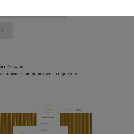
Informacije i plaćanja
el
isnički panel.
eb stranice klikom na poveznicu u gornjem