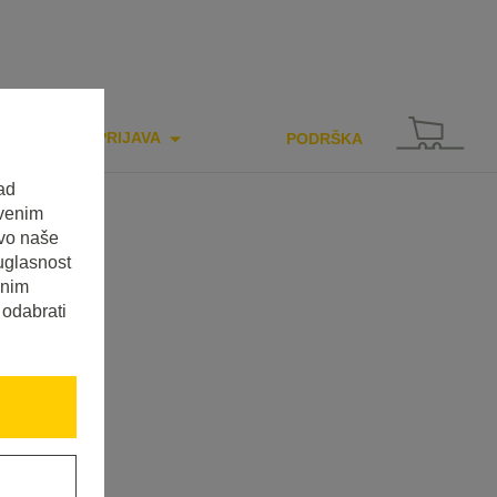
PRIJAVA
PODRŠKA
ad
tvenim
tvo naše
uglasnost
enim
 odabrati