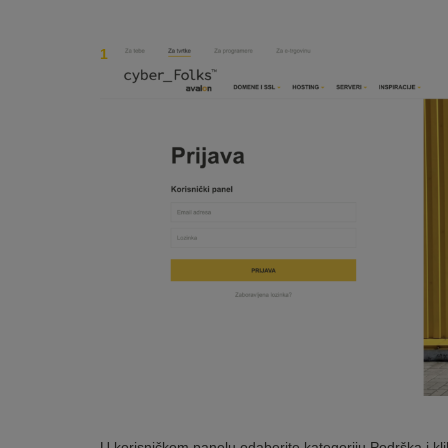
U korisničkom panelu odaberite kategoriju Podrška i klikn