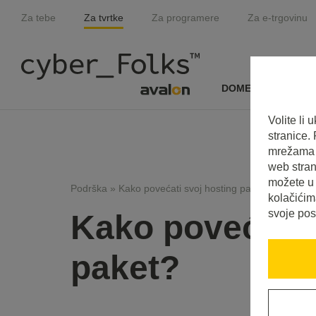
Za tebe
Za tvrtke
Za programere
Za e-trgovinu
DOMENE I SSL
Volite li
stranice.
mrežama i
web stran
možete u 
Podrška
»
Kako povećati svoj hosting paket?
kolačićim
svoje pos
Kako povećati 
paket?