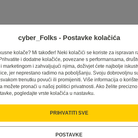
cyber_Folks - Postavke kolačića
HOSTING
SERVERI
INSPIRACIJE
 ukusne kolače? Mi također! Neki kolačići se koriste za ispravan r
 Prihvatite i dodatne kolačiće, povezane s performansama, druš
 marketingom i zahvaljujući njima, doživjet ćete najbolje iskus
ice, jer neprestano radimo na poboljšanju. Svoju dobrovoljnu s
svakom trenutku povući ili promijeniti. Više informacija o korišt
a možete pronaći u našoj politici privatnosti. Ako želite precizno
tavke, pogledajte vrste kolačića u nastavku.
svoj hosting
PRIHVATITI SVE
POSTAVKE