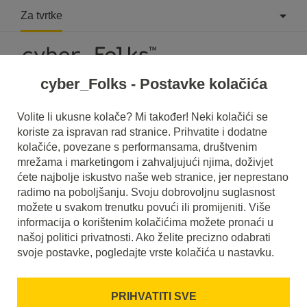
Za tvrtke
cyber_Folks - Postavke kolačića
Volite li ukusne kolače? Mi također! Neki kolačići se
koriste za ispravan rad stranice. Prihvatite i dodatne
Podrška
»
Nove usluge i njihova obnova
kolačiće, povezane s performansama, društvenim
mrežama i marketingom i zahvaljujući njima, doživjet
Nove usluge i njihova obnova
ćete najbolje iskustvo naše web stranice, jer neprestano
radimo na poboljšanju. Svoju dobrovoljnu suglasnost
možete u svakom trenutku povući ili promijeniti. Više
Informacije
Informacije i plaćanja
informacija o korištenim kolačićima možete pronaći u
našoj politici privatnosti. Ako želite precizno odabrati
svoje postavke, pogledajte vrste kolačića u nastavku.
Usluge se kupuju na određeno vremensko razdoblje
(razdoblje se odabire prilikom naručivanja novih usluga).
Hosting paket možete kupiti na najviše 1 godinu.
PRIHVATITI SVE