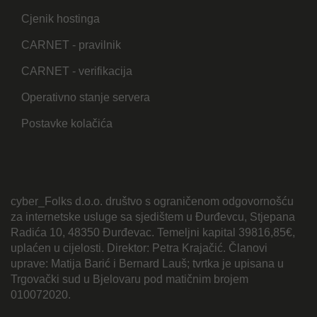
Cjenik hostinga
CARNET - pravilnik
CARNET - verifikacija
Operativno stanje servera
Postavke kolačića
cyber_Folks d.o.o. društvo s ograničenom odgovornošću
za internetske usluge sa sjedištem u Đurđevcu, Stjepana
Radića 10, 48350 Đurđevac. Temeljni kapital 39816,85€,
uplaćen u cijelosti. Direktor: Petra Krajačić. Članovi
uprave: Matija Barić i Bernard Lauš; tvrtka je upisana u
Trgovački sud u Bjelovaru pod matičnim brojem
010072020.