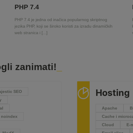
PHP 7.4
PHP 7.4 je jedna od inačica popularnog skriptnog
jezika PHP, koji se široko koristi za izradu dinamičkih
web stranica i [...]
gli zanimati!
Hosting
jestic SEO
y
al
Apache
B
 noindex
Cache i microc
Cloud
E-m