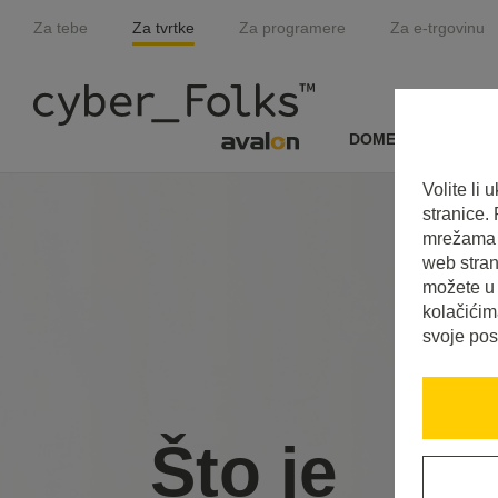
Za tebe
Za tvrtke
Za programere
Za e-trgovinu
DOMENE I SSL
Volite li
stranice.
mrežama i
web stran
možete u 
kolačićim
svoje pos
Što je