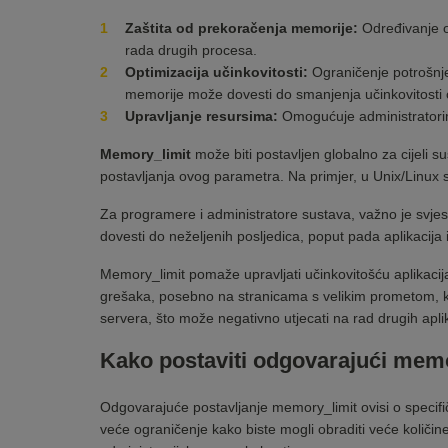
Zaštita od prekoračenja memorije:
Određivanje o
rada drugih procesa.
Optimizacija učinkovitosti:
Ograničenje potrošnje 
memorije može dovesti do smanjenja učinkovitosti c
Upravljanje resursima:
Omogućuje administratorima 
Memory_limit
može biti postavljen globalno za cijeli s
postavljanja ovog parametra. Na primjer, u Unix/Linux su
Za programere i administratore sustava, važno je svjes
dovesti do neželjenih posljedica, poput pada aplikacija il
Memory_limit pomaže upravljati učinkovitošću aplikacij
grešaka, posebno na stranicama s velikim prometom, 
servera, što može negativno utjecati na rad drugih apli
Kako postaviti odgovarajući mem
Odgovarajuće postavljanje memory_limit ovisi o specifi
veće ograničenje kako biste mogli obraditi veće količin