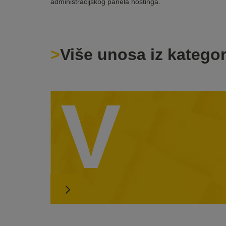
administracijskog panela hostinga.
Više unosa iz kategor
V