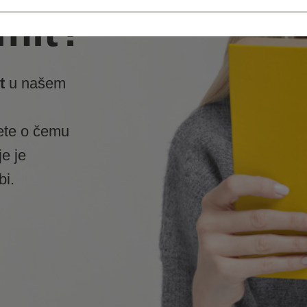
mit?
t
u našem
ete o čemu
je je
bi.