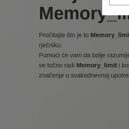
Memory_li
Pročitajte što je to
Memory_limi
rječniku.
Pomoći će vam da bolje razumij
se točno radi
Memory_limit
i ko
značenje u svakodnevnoj upotre