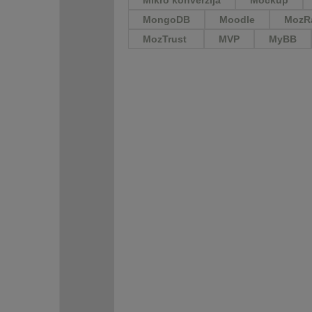
Mikro konverzija
Mockup
MongoDB
Moodle
MozR
MozTrust
MVP
MyBB