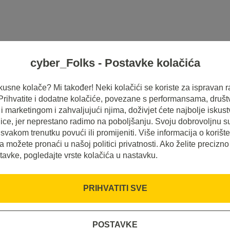
cyber_Folks - Postavke kolačića
HOSTING
SERVERI
INSPIRACIJE
 ukusne kolače? Mi također! Neki kolačići se koriste za ispravan r
 Prihvatite i dodatne kolačiće, povezane s performansama, druš
 marketingom i zahvaljujući njima, doživjet ćete najbolje iskus
ice, jer neprestano radimo na poboljšanju. Svoju dobrovoljnu s
svakom trenutku povući ili promijeniti. Više informacija o korišt
a možete pronaći u našoj politici privatnosti. Ako želite precizno
tavke, pogledajte vrste kolačića u nastavku.
PRIHVATITI SVE
POSTAVKE