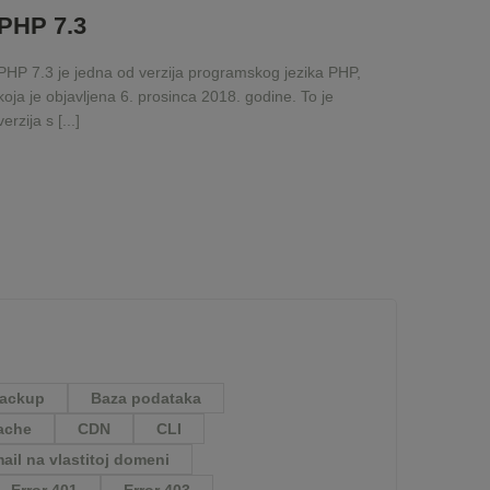
PHP 7.3
PHP 7.3 je jedna od verzija programskog jezika PHP,
koja je objavljena 6. prosinca 2018. godine. To je
verzija s [...]
ackup
Baza podataka
ache
CDN
CLI
ail na vlastitoj domeni