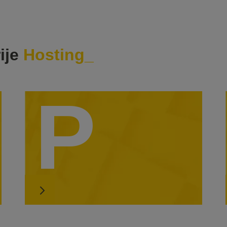
ije
Hosting
P