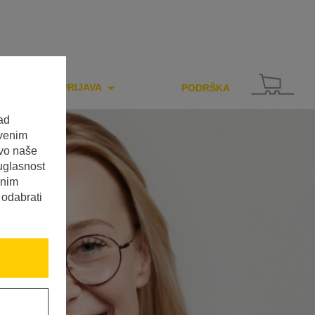
PRIJAVA
PODRŠKA
ad
tvenim
tvo naše
uglasnost
enim
 odabrati