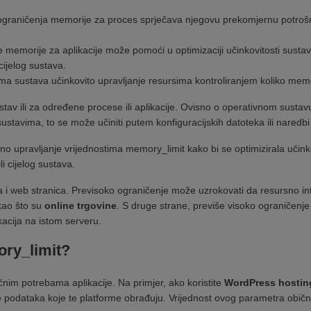
graničenja memorije za proces sprječava njegovu prekomjernu potrošnj
memorije za aplikacije može pomoći u optimizaciji učinkovitosti sustav
ijelog sustava.
sustava učinkovito upravljanje resursima kontroliranjem koliko memorije
ustav ili za određene procese ili aplikacije. Ovisno o operativnom sustav
stavima, to se može učiniti putem konfiguracijskih datoteka ili naredbi u
no upravljanje vrijednostima memory_limit kako bi se optimizirala učin
i cijelog sustava.
a i web stranica. Previsoko ograničenje može uzrokovati da resursno in
kao što su
online trgovine
. S druge strane, previše visoko ograničenj
kacija na istom serveru.
ory_limit?
čnim potrebama aplikacije. Na primjer, ako koristite
WordPress hostin
e podataka koje te platforme obrađuju. Vrijednost ovog parametra obično 