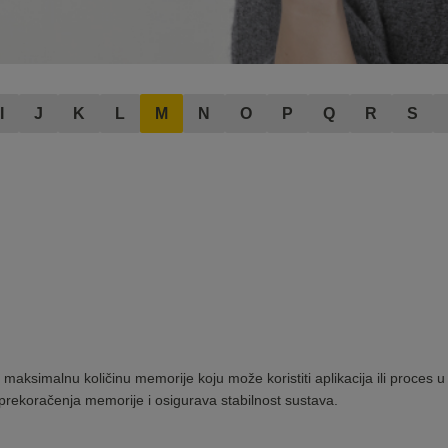
I
J
K
L
M
N
O
P
Q
R
S
e maksimalnu količinu memorije koju može koristiti aplikacija ili proce
prekoračenja memorije i osigurava stabilnost sustava.