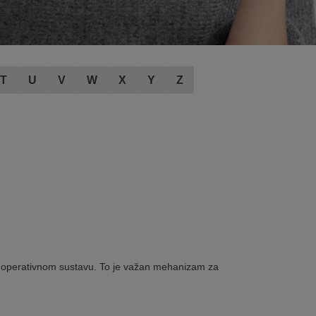
T
U
V
W
X
Y
Z
s u operativnom sustavu. To je važan mehanizam za