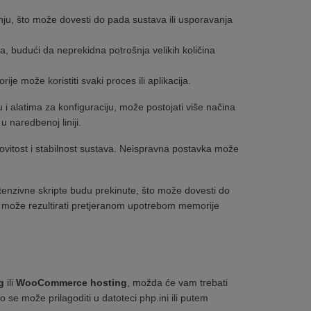
u, što može dovesti do pada sustava ili usporavanja
a, budući da neprekidna potrošnja velikih količina
 može koristiti svaki proces ili aplikacija.
u i alatima za konfiguraciju, može postojati više načina
 naredbenoj liniji.
kovitost i stabilnost sustava. Neispravna postavka može
tenzivne skripte budu prekinute, što može dovesti do
e može rezultirati pretjeranom upotrebom memorije
g
ili
WooCommerce hosting
, možda će vam trebati
se može prilagoditi u datoteci php.ini ili putem