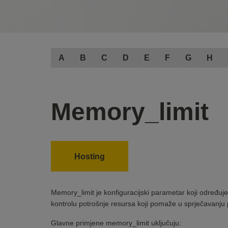
A
B
C
D
E
F
G
H
Memory_limit
Hosting
Memory_limit je konfiguracijski parametar koji određuj
kontrolu potrošnje resursa koji pomaže u sprječavanju 
Glavne primjene memory_limit uključuju: