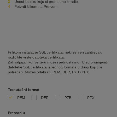
Unesi lozinku koju si prethodno izradio.
Potvrdi klikom na Pretvori.
Prilikom instalacije SSL certifikata, neki serveri zahtijevaju
različitite vrste datoteka certifikata.
Zahvaljujući konverteru možeš jednostavno i brzo promijeniti
datoteke SSL certifikata iz jednog formata u drugi koji ti je
potreban. Možeš odabrati: PEM, DER, P7B i PFX.
Trenutačni format
PEM
DER
P7B
PFX
Pretvori u