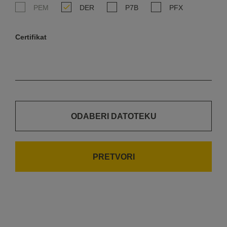
PEM
DER
P7B
PFX
Certifikat
ODABERI DATOTEKU
PRETVORI