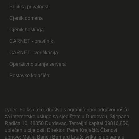
Politika privatnosti
Cjenik domena
Cjenik hostinga
CARNET - pravilnik
CARNET - verifikacija
Operativno stanje servera
Postavke kolačića
cyber_Folks d.o.o. društvo s ograničenom odgovornošću
za internetske usluge sa sjedištem u Đurđevcu, Stjepana
Radića 10, 48350 Đurđevac. Temeljni kapital 39816,85€,
uplaćen u cijelosti. Direktor: Petra Krajačić. Članovi
uprave: Matija Barić i Bernard Lauš; tvrtka je upisana u