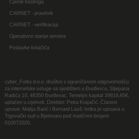
Cjenik hostinga
CARNET - pravilnik
CARNET - verifikacija
Operativno stanje servera
Postavke kolačića
cyber_Folks d.o.o. društvo s ograničenom odgovornošću
za internetske usluge sa sjedištem u Đurđevcu, Stjepana
Radića 10, 48350 Đurđevac. Temeljni kapital 39816,85€,
uplaćen u cijelosti. Direktor: Petra Krajačić. Članovi
uprave: Matija Barić i Bernard Lauš; tvrtka je upisana u
Trgovački sud u Bjelovaru pod matičnim brojem
010072020.