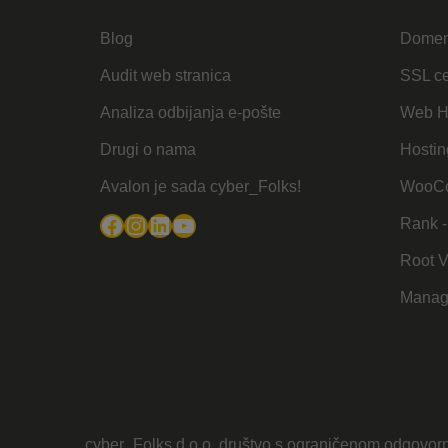
Blog
Dome
Audit web stranica
SSL cer
Analiza odbijanja e-pošte
Web H
Drugi o nama
Hostin
Avalon je sada cyber_Folks!
WooCo
Facebook
Instagram
LinkedIn
YouTube
Rank -
Root 
Manag
cyber_Folks d.o.o. društvo s ograničenom odgovorn