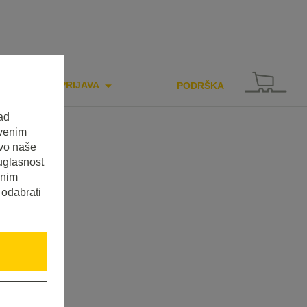
PRIJAVA
PODRŠKA
ad
tvenim
tvo naše
uglasnost
enim
 odabrati