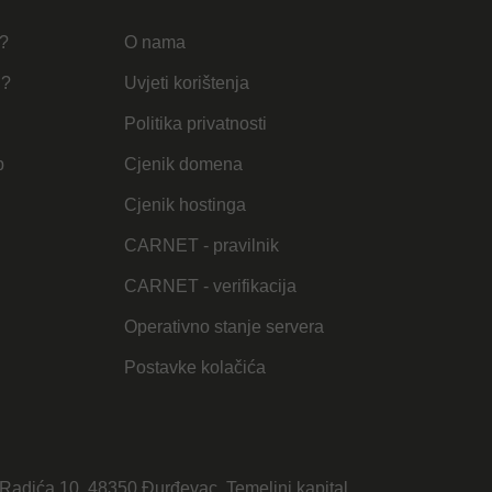
u?
O nama
u?
Uvjeti korištenja
Politika privatnosti
b
Cjenik domena
Cjenik hostinga
CARNET - pravilnik
CARNET - verifikacija
Operativno stanje servera
Postavke kolačića
Radića 10, 48350 Đurđevac. Temeljni kapital