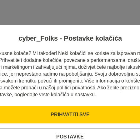
cyber_Folks - Postavke kolačića
HOSTING
SERVERI
INSPIRACIJE
 ukusne kolače? Mi također! Neki kolačići se koriste za ispravan r
 Prihvatite i dodatne kolačiće, povezane s performansama, druš
 marketingom i zahvaljujući njima, doživjet ćete najbolje iskus
ice, jer neprestano radimo na poboljšanju. Svoju dobrovoljnu s
svakom trenutku povući ili promijeniti. Više informacija o korišt
a možete pronaći u našoj politici privatnosti. Ako želite precizno
tavke, pogledajte vrste kolačića u nastavku.
PRIHVATITI SVE
POSTAVKE