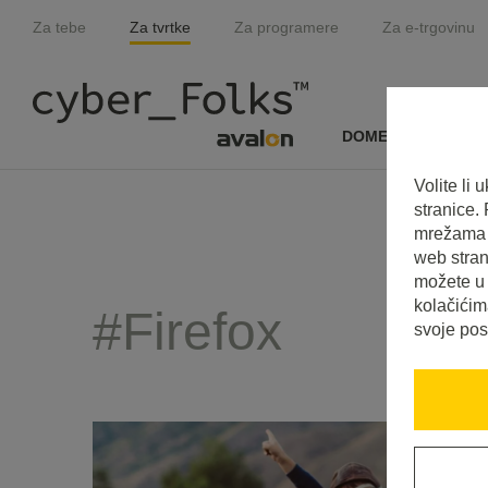
Za tebe
Za tvrtke
Za programere
Za e-trgovinu
DOMENE I SSL
Volite li
stranice.
mrežama i
web stran
možete u 
kolačićim
#Firefox
svoje pos