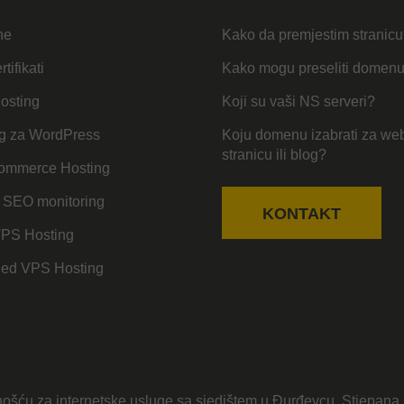
ne
Kako da premjestim stranic
tifikati
Kako mogu preseliti domen
osting
Koji su vaši NS serveri?
g za WordPress
Koju domenu izabrati za we
stranicu ili blog?
mmerce Hosting
 SEO monitoring
KONTAKT
VPS Hosting
ed VPS Hosting
ošću za internetske usluge sa sjedištem u Đurđevcu, Stjepana 