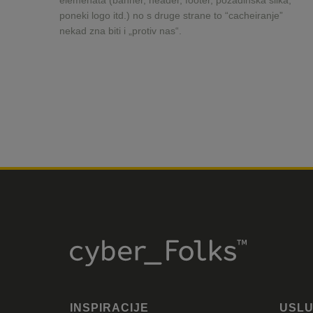
elemenata (banner, header, footer, pozadinska slika,
poneki logo itd.) no s druge strane to “cacheiranje”
nekad zna biti i „protiv nas“.
INSPIRACIJE
USL