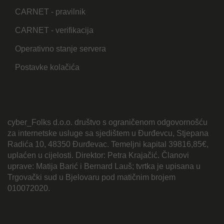
CARNET - pravilnik
CARNET - verifikacija
Operativno stanje servera
Postavke kolačića
cyber_Folks d.o.o. društvo s ograničenom odgovornošću
za internetske usluge sa sjedištem u Đurđevcu, Stjepana
Radića 10, 48350 Đurđevac. Temeljni kapital 39816,85€,
uplaćen u cijelosti. Direktor: Petra Krajačić. Članovi
uprave: Matija Barić i Bernard Lauš; tvrtka je upisana u
Trgovački sud u Bjelovaru pod matičnim brojem
010072020.