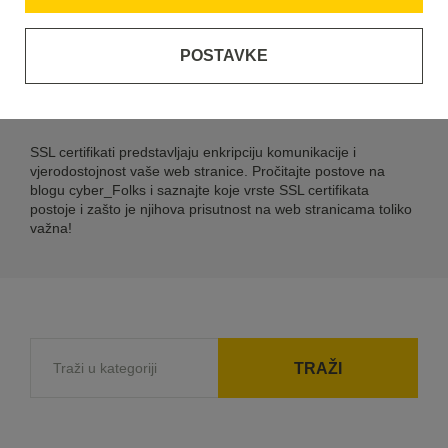
SSL Certifikati
POSTAVKE
SSL Certifikati,
ukratko
SSL certifikati predstavljaju enkripciju komunikacije i
vjerodostojnost vaše web stranice. Pročitajte postove na
blogu cyber_Folks i saznajte koje vrste SSL certifikata
postoje i zašto je njihova prisutnost na web stranicama toliko
važna!
TRAŽI