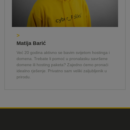
>
Matija Barić
Već 20 godina aktivno se bavim svijetom hostinga i
domena. Trebate li pomoć u pronalasku savršene
domene ili hosting paketa? Zajedno ćemo pronaći
idealno rješenje. Privatno sam veliki zaljubljenik u
prirodu.