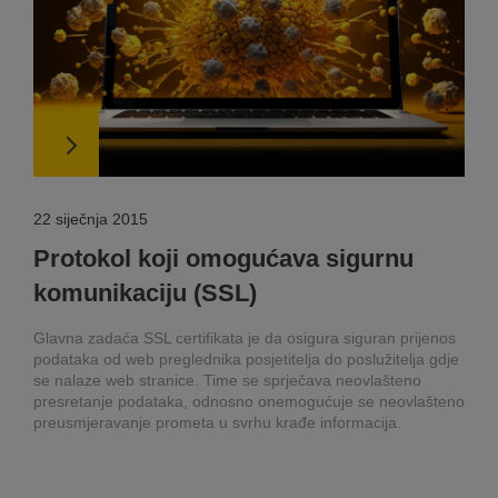
22 siječnja 2015
Protokol koji omogućava sigurnu
komunikaciju (SSL)
Glavna zadaća SSL certifikata je da osigura siguran prijenos
podataka od web preglednika posjetitelja do poslužitelja gdje
se nalaze web stranice. Time se sprječava neovlašteno
presretanje podataka, odnosno onemogućuje se neovlašteno
preusmjeravanje prometa u svrhu krađe informacija.