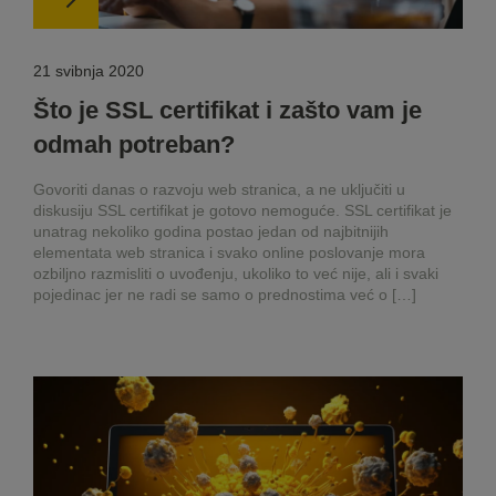
21 svibnja 2020
Što je SSL certifikat i zašto vam je
odmah potreban?
Govoriti danas o razvoju web stranica, a ne uključiti u
diskusiju SSL certifikat je gotovo nemoguće. SSL certifikat je
unatrag nekoliko godina postao jedan od najbitnijih
elementata web stranica i svako online poslovanje mora
ozbiljno razmisliti o uvođenju, ukoliko to već nije, ali i svaki
pojedinac jer ne radi se samo o prednostima već o […]