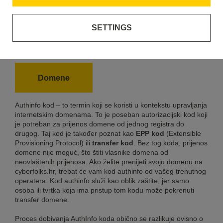
SETTINGS
Authinfo
Domene
Authinfo kod – to termin koji se koristi u kontekstu upravljanja
internetskim domenama. To je poseban autorizacijski kod koji
je potreban za prijenos domene od jednog registra do
drugog. Taj kod je također poznat kao
EPP
kod
(Extensible
Provisioning Protocol) ili
transfer kod
. Bez tog koda, prijenos
domene nije moguć, što štiti vlasnike domena od
neovlaštenih prijenosa. Ako želite prenijeti svoju domenu na
cyberfolks.hr, trebat će vam kod authinfo od vašeg trenutnog
operatera. Kod authinfo služi kao oblik zaštite, jer samo
osoba ili tvrtka koja ima pristup tom kodu može pokrenuti
transfer domene.
Proces dobivanja AuthInfo koda obično se razlikuje ovisno o