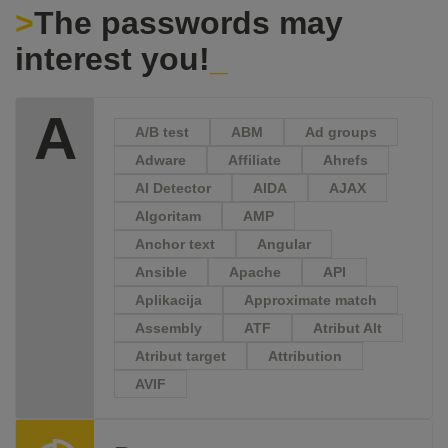
The passwords may
interest you!
A
A/B test
ABM
Ad groups
Adware
Affiliate
Ahrefs
AI Detector
AIDA
AJAX
Algoritam
AMP
Anchor text
Angular
Ansible
Apache
API
Aplikacija
Approximate match
Assembly
ATF
Atribut Alt
Atribut target
Attribution
AVIF