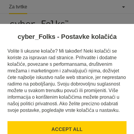
Za tvrtke
cyber_Folks - Postavke kolačića
What is Authinfo?
Volite li ukusne kolače? Mi također! Neki kolačići se
koriste za ispravan rad stranice. Prihvatite i dodatne
Read what it is
Authinfo
in our dictionary.
kolačiće, povezane s performansama, društvenim
It will help you better understand what exactly it is
Authinfo
mrežama i marketingom i zahvaljujući njima, doživjet
and what is the meaning to you in everyday use.
ćete najbolje iskustvo naše web stranice, jer neprestano
radimo na poboljšanju. Svoju dobrovoljnu suglasnost
možete u svakom trenutku povući ili promijeniti. Više
informacija o korištenim kolačićima možete pronaći u
našoj politici privatnosti. Ako želite precizno odabrati
A
B
C
D
E
F
G
H
I
svoje postavke, pogledajte vrste kolačića u nastavku.
J
K
L
M
N
O
P
Q
R
ACCEPT ALL
S
T
U
V
W
X
Y
Z