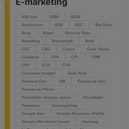
E-marketing
A/B test
ABM
AIDA
Attribution
B2B
B2C
Big Data
Bing
Blast
Bounce Rate
Branding
Brandmark
Brief
C2C
CAC
Canva
Case Study
Clickbait
CPA
CPL
CPM
CPV
CTA
CTR
Customer Insight
Dark Post
Demand Gen
DM
Facebook Ads
Facebook Piksel
Fleksibilni display oglasi
Floodlight
Freeware
Geotargeting
Google Ads
Google Business Profile
Google Merchant Center
Hashtag