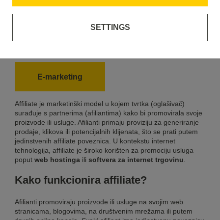
SETTINGS
Affiliate
E-marketing
Affiliate je marketinški model u kojem tvrtka (oglašivač)
surađuje s partnerima (afiliantima) kako bi promovirala svoje
proizvode ili usluge. Afilianti primaju proviziju za generiranje
prodaje, klikova ili potencijalnih klijenata, što se prati putem
jedinstvenih affiliate poveznica. U kontekstu internet
tehnologija, affiliate je široko korišten za promociju usluga
poput
web hostinga
ili
softvera za internet trgovinu
.
Kako funkcionira affiliate?
Afilianti promoviraju proizvode ili usluge na svojim web
stranicama, blogovima, na društvenim mrežama ili putem