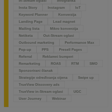
In-Stream oglasi
Infografika
Insta Story
Instagram
IoT
Keyword Planner
Konverzija
Landing Page
Lead magnet
Mailing lista
Mikro konverzija
Netiketa
Out-Stream oglasi
Outbound marketing
Performance Max
Pop-up
PPS
Presell Pages
Referral
Reklamni bumperi
Remarketing
ROAS
RTM
SMO
Sponzorirani članak
Strategije određivanja cijena
Swipe up
TrueView Discovery ads
TrueView in-Stream oglasi
UGC
User Journey
Webinar