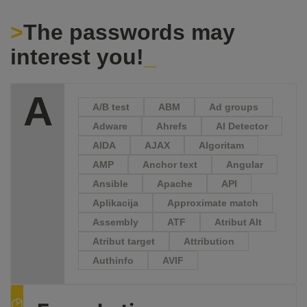
The passwords may
interest you!
A
A/B test
ABM
Ad groups
Adware
Ahrefs
AI Detector
AIDA
AJAX
Algoritam
AMP
Anchor text
Angular
Ansible
Apache
API
Aplikacija
Approximate match
Assembly
ATF
Atribut Alt
Atribut target
Attribution
Authinfo
AVIF