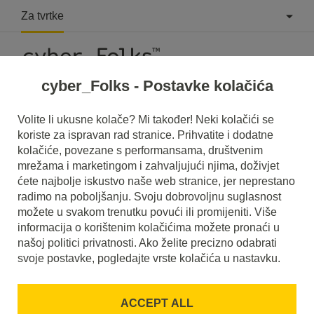
Za tvrtke
cyber_Folks - Postavke kolačića
What is Affiliate?
Volite li ukusne kolače? Mi također! Neki kolačići se
koriste za ispravan rad stranice. Prihvatite i dodatne
Read what it is
Affiliate
in our dictionary.
kolačiće, povezane s performansama, društvenim
It will help you better understand what exactly it is
Affiliate
mrežama i marketingom i zahvaljujući njima, doživjet
and what is the meaning to you in everyday use.
ćete najbolje iskustvo naše web stranice, jer neprestano
radimo na poboljšanju. Svoju dobrovoljnu suglasnost
možete u svakom trenutku povući ili promijeniti. Više
informacija o korištenim kolačićima možete pronaći u
našoj politici privatnosti. Ako želite precizno odabrati
A
B
C
D
E
F
G
H
I
svoje postavke, pogledajte vrste kolačića u nastavku.
J
K
L
M
N
O
P
Q
R
ACCEPT ALL
S
T
U
V
W
X
Y
Z