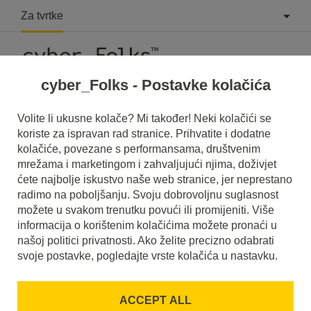
Za tvrtke
cyber_Folks - Postavke kolačića
What is PHP 5.2?
Volite li ukusne kolače? Mi također! Neki kolačići se
koriste za ispravan rad stranice. Prihvatite i dodatne
Read what it is
PHP 5.2
in our dictionary.
kolačiće, povezane s performansama, društvenim
It will help you better understand what exactly it is
PHP 5.2
mrežama i marketingom i zahvaljujući njima, doživjet
and what is the meaning to you in everyday use.
ćete najbolje iskustvo naše web stranice, jer neprestano
radimo na poboljšanju. Svoju dobrovoljnu suglasnost
možete u svakom trenutku povući ili promijeniti. Više
informacija o korištenim kolačićima možete pronaći u
našoj politici privatnosti. Ako želite precizno odabrati
A
B
C
D
E
F
G
H
I
svoje postavke, pogledajte vrste kolačića u nastavku.
J
K
L
M
N
O
P
Q
R
ACCEPT ALL
S
T
U
V
W
X
Y
Z