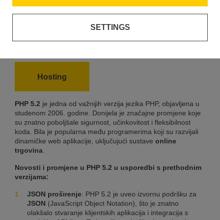
SETTINGS
PHP 5.2
Hosting
PHP 5.2
je jedna od važnijih verzija jezika PHP, objavljena u
studenom 2006. godine. Donijela je značajne promjene koje
su znatno poboljšale sigurnost, učinkovitost i fleksibilnost
koda. Bila je popularna među programerima koji su razvijali
dinamičke web aplikacije, uključujući sustave
online
trgovina
.
Novosti i promjene u PHP 5.2 u usporedbi s prethodnim
verzijama:
JSON proširenje
: PHP 5.2 je uveo izvornu podršku za
JSON
(JavaScript Object Notation), što je znatno
olakšalo stvaranje klijentskih aplikacija i integracija s