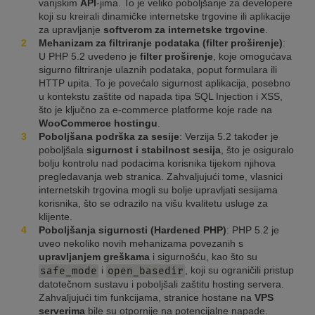
vanjskim
API
-jima. To je veliko poboljšanje za developere
koji su kreirali dinamičke internetske trgovine ili aplikacije
za upravljanje
softverom za internetske trgovine
.
Mehanizam za filtriranje podataka (filter proširenje)
:
U PHP 5.2 uvedeno je
filter proširenje
, koje omogućava
sigurno filtriranje ulaznih podataka, poput formulara ili
HTTP upita. To je povećalo sigurnost aplikacija, posebno
u kontekstu zaštite od napada tipa SQL Injection i XSS,
što je ključno za e-commerce platforme koje rade na
WooCommerce hostingu
.
Poboljšana podrška za sesije
: Verzija 5.2 također je
poboljšala
sigurnost i stabilnost sesija
, što je osiguralo
bolju kontrolu nad podacima korisnika tijekom njihova
pregledavanja web stranica. Zahvaljujući tome, vlasnici
internetskih trgovina mogli su bolje upravljati sesijama
korisnika, što se odrazilo na višu kvalitetu usluge za
klijente.
Poboljšanja sigurnosti (Hardened PHP)
: PHP 5.2 je
uveo nekoliko novih mehanizama povezanih s
upravljanjem greškama
i sigurnošću, kao što su
i
, koji su ograničili pristup
safe_mode
open_basedir
datotečnom sustavu i poboljšali zaštitu hosting servera.
Zahvaljujući tim funkcijama, stranice hostane na
VPS
serverima
bile su otpornije na potencijalne napade.