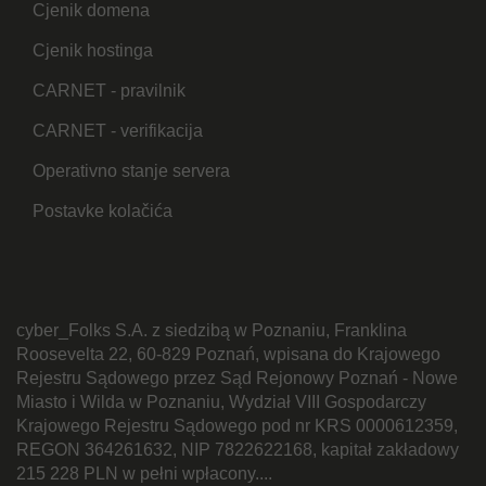
Cjenik domena
Cjenik hostinga
CARNET - pravilnik
CARNET - verifikacija
Operativno stanje servera
Postavke kolačića
cyber_Folks S.A. z siedzibą w Poznaniu, Franklina
Roosevelta 22, 60-829 Poznań, wpisana do Krajowego
Rejestru Sądowego przez Sąd Rejonowy Poznań - Nowe
Miasto i Wilda w Poznaniu, Wydział VIII Gospodarczy
Krajowego Rejestru Sądowego pod nr KRS 0000612359,
REGON 364261632, NIP 7822622168, kapitał zakładowy
215 228 PLN w pełni wpłacony....