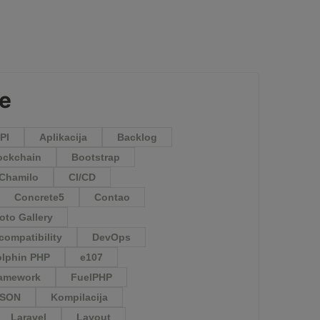
je
PI
Aplikacija
Backlog
ockchain
Bootstrap
Chamilo
CI/CD
Concrete5
Contao
to Gallery
compatibility
DevOps
lphin PHP
e107
amework
FuelPHP
JSON
Kompilacija
Laravel
Layout