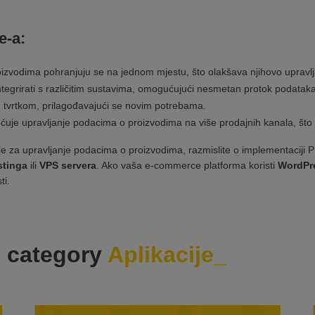
e-a:
izvodima pohranjuju se na jednom mjestu, što olakšava njihovo upravlja
egrirati s različitim sustavima, omogućujući nesmetan protok podataka
 tvrtkom, prilagođavajući se novim potrebama.
je upravljanje podacima o proizvodima na više prodajnih kanala, što j
nje za upravljanje podacima o proizvodima, razmislite o implementacij
stinga
ili
VPS servera
. Ako vaša e-commerce platforma koristi
WordPr
ti.
e category
Aplikacije