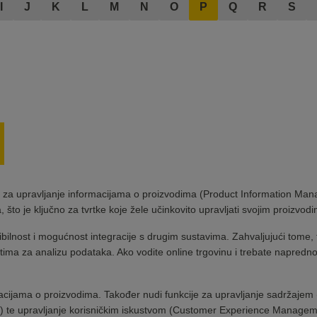
I
J
K
L
M
N
O
P
Q
R
S
 za upravljanje informacijama o proizvodima (Product Information Man
što je ključno za tvrtke koje žele učinkovito upravljati svojim proizvod
sibilnost i mogućnost integracije s drugim sustavima. Zahvaljujući tome,
tima za analizu podataka. Ako vodite online trgovinu i trebate napre
acijama o proizvodima. Također nudi funkcije za upravljanje sadržaj
) te upravljanje korisničkim iskustvom (Customer Experience Managem