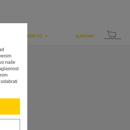
LOGIN TO
SUPPORT
ad
tvenim
tvo naše
uglasnost
enim
 odabrati