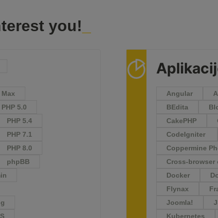
terest you!
Aplikaci
e Max
Angular
A
PHP 5.0
BEdita
Bl
PHP 5.4
CakePHP
PHP 7.1
CodeIgniter
PHP 8.0
Coppermine Pho
phpBB
Cross-browser 
in
Docker
Do
Flynax
Fr
gg
Joomla!
PS
Kubernetes