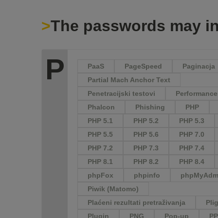
The passwords may in
P
PaaS
PageSpeed
Paginacja
Partial Mach Anchor Text
Penetracijski testovi
Performanc
Phalcon
Phishing
PHP
PHP 5.1
PHP 5.2
PHP 5.3
PHP 5.5
PHP 5.6
PHP 7.0
PHP 7.2
PHP 7.3
PHP 7.4
PHP 8.1
PHP 8.2
PHP 8.4
phpFox
phpinfo
phpMyAdm
Piwik (Matomo)
Plaćeni rezultati pretraživanja
Pli
Plugin
PNG
Pop-up
P