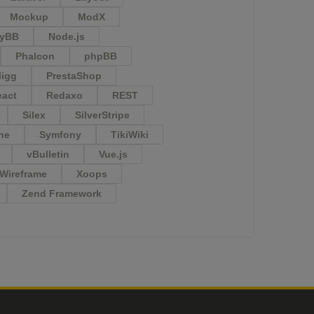
Mockup
ModX
yBB
Node.js
Phalcon
phpBB
ligg
PrestaShop
eact
Redaxo
REST
Silex
SilverStripe
ne
Symfony
TikiWiki
vBulletin
Vue.js
Wireframe
Xoops
Zend Framework