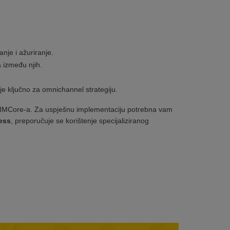
nje i ažuriranje.
 između njih.
e ključno za omnichannel strategiju.
i PIMCore-a. Za uspješnu implementaciju potrebna vam
ess
, preporučuje se korištenje specijaliziranog