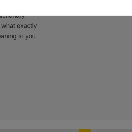
ictionary.
d what exactly
aning to you