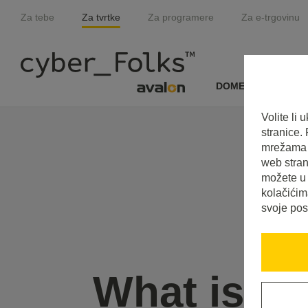
Za tebe
Za tvrtke
Za programere
Za e-trgovinu
DOMENE I SSL
Volite li
stranice.
mrežama i
web stran
možete u 
kolačićim
svoje pos
What is P