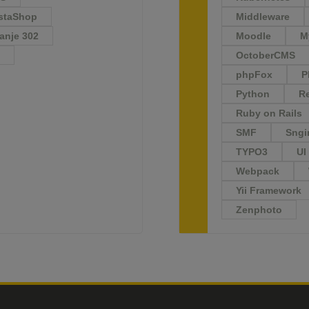
staShop
Middleware
anje 302
Moodle
M
a
OctoberCMS
phpFox
P
Python
R
Ruby on Rails
SMF
Sngi
TYPO3
UI
Webpack
Yii Framework
Zenphoto