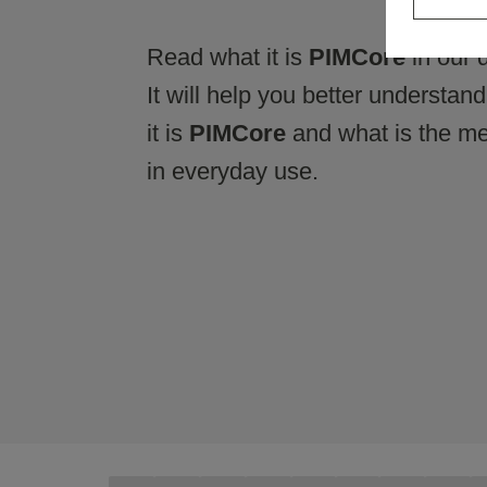
Read what it is
PIMCore
in our d
It will help you better understan
it is
PIMCore
and what is the me
in everyday use.