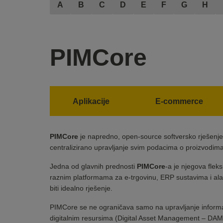
A
B
C
D
E
F
G
H
PIMCore
Aplikacije
E-commerce
PIMCore
je napredno, open-source softversko rješenje
centralizirano upravljanje svim podacima o proizvodima, 
Jedna od glavnih prednosti
PIMCore
-a je njegova flek
raznim platformama za e-trgovinu, ERP sustavima i ala
biti idealno rješenje.
PIMCore se ne ograničava samo na upravljanje inform
digitalnim resursima (Digital Asset Management – DAM