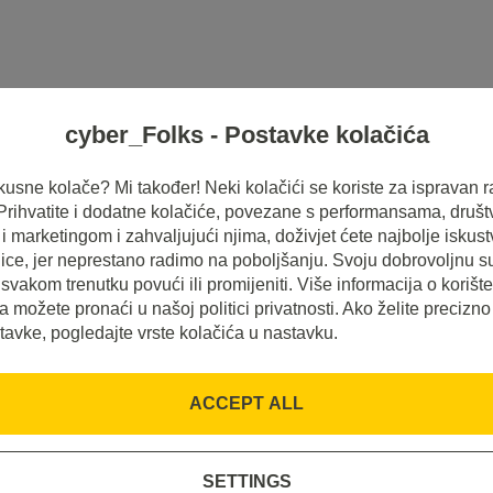
cyber_Folks - Postavke kolačića
HOSTING
SERVERI
INSPIRACIJE
 ukusne kolače? Mi također! Neki kolačići se koriste za ispravan r
 Prihvatite i dodatne kolačiće, povezane s performansama, druš
 marketingom i zahvaljujući njima, doživjet ćete najbolje iskus
ice, jer neprestano radimo na poboljšanju. Svoju dobrovoljnu s
svakom trenutku povući ili promijeniti. Više informacija o korišt
a možete pronaći u našoj politici privatnosti. Ako želite precizno
tavke, pogledajte vrste kolačića u nastavku.
ACCEPT ALL
IMCore?
SETTINGS