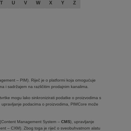
T
U
V
W
X
Y
Z
agement – PIM). Riječ je o platformi koja omogućuje
ima i sadržajem na različitim prodajnim kanalima.
 tvrtke mogu lako sinkronizirati podatke o proizvodima s
dno upravljanje podacima o proizvodima, PIMCore može
em (Content Management System –
CMS
), upravljanje
ent – CXM). Zbog toga je riječ o sveobuhvatnom alatu