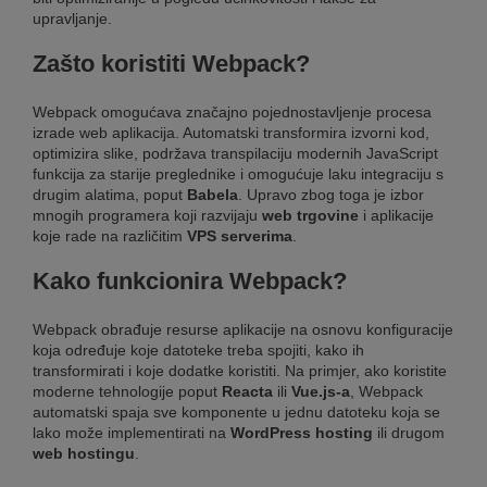
upravljanje.
Zašto koristiti Webpack?
Webpack omogućava značajno pojednostavljenje procesa
izrade web aplikacija. Automatski transformira izvorni kod,
optimizira slike, podržava transpilaciju modernih JavaScript
funkcija za starije preglednike i omogućuje laku integraciju s
drugim alatima, poput
Babela
. Upravo zbog toga je izbor
mnogih programera koji razvijaju
web trgovine
i aplikacije
koje rade na različitim
VPS serverima
.
Kako funkcionira Webpack?
Webpack obrađuje resurse aplikacije na osnovu konfiguracije
koja određuje koje datoteke treba spojiti, kako ih
transformirati i koje dodatke koristiti. Na primjer, ako koristite
moderne tehnologije poput
Reacta
ili
Vue.js-a
, Webpack
automatski spaja sve komponente u jednu datoteku koja se
lako može implementirati na
WordPress hosting
ili drugom
web hostingu
.