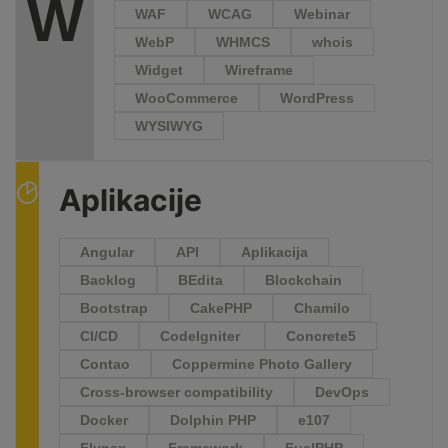
W
WAF
WCAG
Webinar
WebP
WHMCS
whois
Widget
Wireframe
WooCommerce
WordPress
WYSIWYG
Aplikacije
Angular
API
Aplikacija
Backlog
BEdita
Blockchain
Bootstrap
CakePHP
Chamilo
CI/CD
CodeIgniter
Concrete5
Contao
Coppermine Photo Gallery
Cross-browser compatibility
DevOps
Docker
Dolphin PHP
e107
Flynax
Framework
FuelPHP