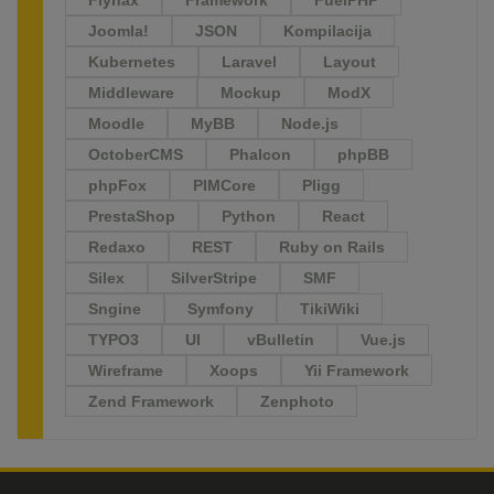
Joomla!
JSON
Kompilacija
Kubernetes
Laravel
Layout
Middleware
Mockup
ModX
Moodle
MyBB
Node.js
OctoberCMS
Phalcon
phpBB
phpFox
PIMCore
Pligg
PrestaShop
Python
React
Redaxo
REST
Ruby on Rails
Silex
SilverStripe
SMF
Sngine
Symfony
TikiWiki
TYPO3
UI
vBulletin
Vue.js
Wireframe
Xoops
Yii Framework
Zend Framework
Zenphoto