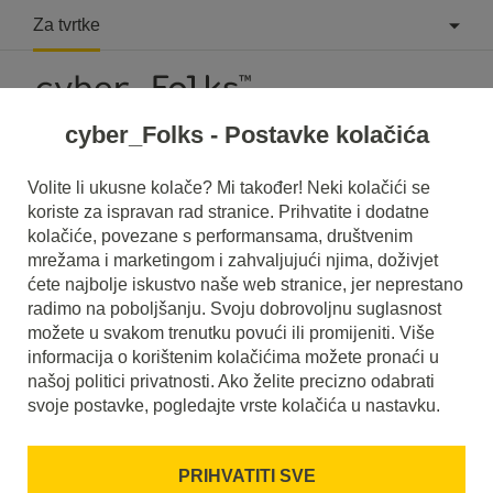
Za tvrtke
cyber_Folks - Postavke kolačića
Što je Webpack?
Volite li ukusne kolače? Mi također! Neki kolačići se
koriste za ispravan rad stranice. Prihvatite i dodatne
Pročitajte što je to
Webpack
u našem rječniku.
kolačiće, povezane s performansama, društvenim
Pomoći će vam da bolje razumijete o čemu se točno radi
mrežama i marketingom i zahvaljujući njima, doživjet
Webpack
i koje je značenje u svakodnevnoj upotrebi.
ćete najbolje iskustvo naše web stranice, jer neprestano
radimo na poboljšanju. Svoju dobrovoljnu suglasnost
možete u svakom trenutku povući ili promijeniti. Više
informacija o korištenim kolačićima možete pronaći u
našoj politici privatnosti. Ako želite precizno odabrati
svoje postavke, pogledajte vrste kolačića u nastavku.
PRIHVATITI SVE