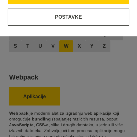
POSTAVKE
A
B
C
D
E
F
G
H
I
J
K
L
M
N
O
P
Q
R
S
T
U
V
W
X
Y
Z
Webpack
Aplikacije
Webpack
je moderni alat za izgradnju web aplikacija koji
omogućuje
bundling
(spajanje) različitih resursa, poput
JavaScripta
,
CSS-a
, slika i drugih datoteka, u jednu ili više
izlaznih datoteka. Zahvaljujući tom procesu, aplikacije mogu
biti optimiziranije u pogledu učinkovitosti i lakše za