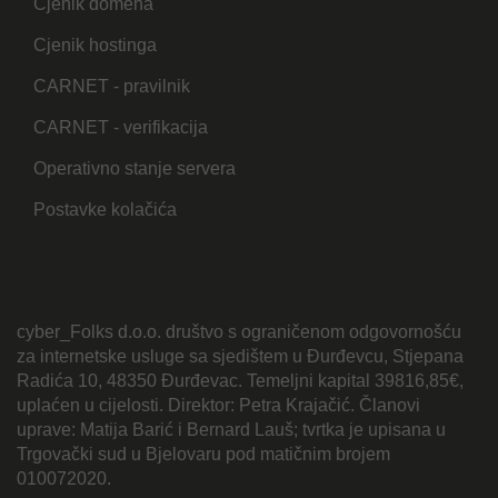
Cjenik domena
Cjenik hostinga
CARNET - pravilnik
CARNET - verifikacija
Operativno stanje servera
Postavke kolačića
cyber_Folks d.o.o. društvo s ograničenom odgovornošću
za internetske usluge sa sjedištem u Đurđevcu, Stjepana
Radića 10, 48350 Đurđevac. Temeljni kapital 39816,85€,
uplaćen u cijelosti. Direktor: Petra Krajačić. Članovi
uprave: Matija Barić i Bernard Lauš; tvrtka je upisana u
Trgovački sud u Bjelovaru pod matičnim brojem
010072020.