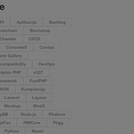
je
PI
Aplikacija
Backlog
ockchain
Bootstrap
Chamilo
CI/CD
Concrete5
Contao
to Gallery
compatibility
DevOps
lphin PHP
e107
amework
FuelPHP
JSON
Kompilacija
Laravel
Layout
Mockup
ModX
yBB
Node.js
Phalcon
hpFox
PIMCore
Pligg
Python
React