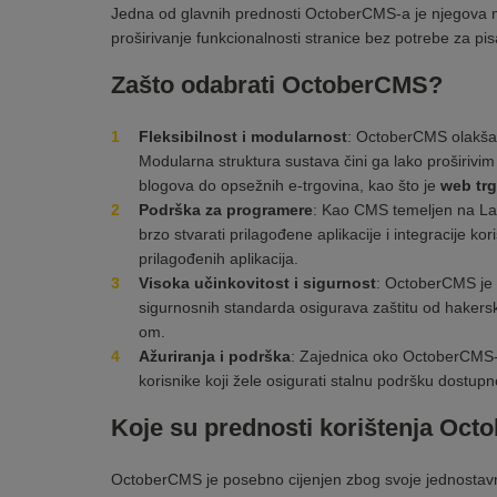
Jedna od glavnih prednosti OctoberCMS-a je njegova mod
proširivanje funkcionalnosti stranice bez potrebe za p
Zašto odabrati OctoberCMS?
Fleksibilnost i modularnost
: OctoberCMS olakšav
Modularna struktura sustava čini ga lako proširivim –
blogova do opsežnih e-trgovina, kao što je
web tr
Podrška za programere
: Kao CMS temeljen na La
brzo stvarati prilagođene aplikacije i integracije k
prilagođenih aplikacija.
Visoka učinkovitost i sigurnost
: OctoberCMS je d
sigurnosnih standarda osigurava zaštitu od hakersk
om.
Ažuriranja i podrška
: Zajednica oko OctoberCMS-a 
korisnike koji žele osigurati stalnu podršku dostup
Koje su prednosti korištenja Oc
OctoberCMS je posebno cijenjen zbog svoje jednostavnos