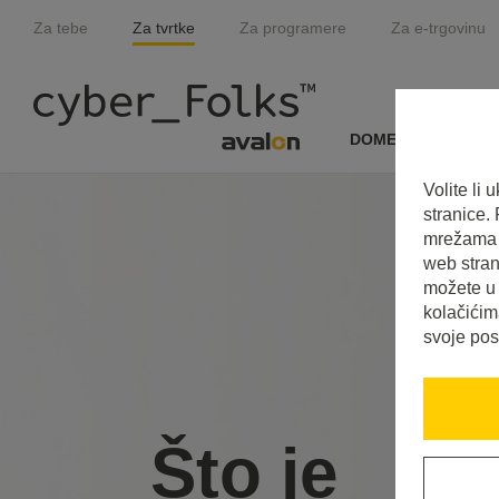
Za tebe
Za tvrtke
Za programere
Za e-trgovinu
DOMENE I SSL
Volite li
stranice.
mrežama i
web stran
možete u 
kolačićim
svoje pos
Što je