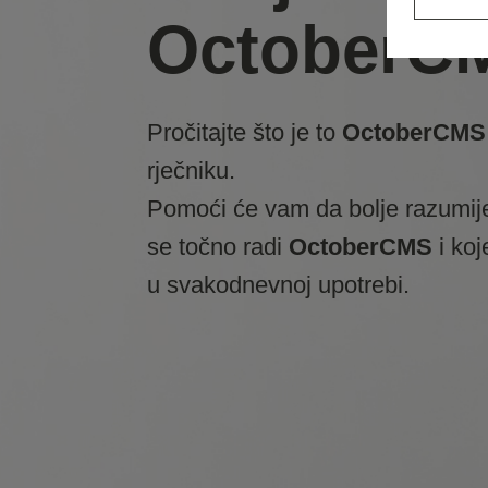
OctoberC
Pročitajte što je to
OctoberCMS
rječniku.
Pomoći će vam da bolje razumij
se točno radi
OctoberCMS
i koj
u svakodnevnoj upotrebi.