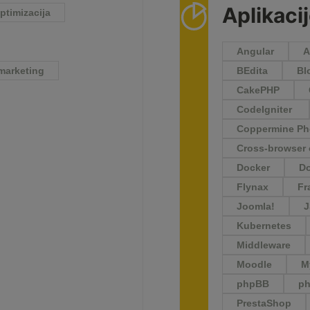
Aplikaci
ptimizacija
Angular
A
marketing
BEdita
Bl
CakePHP
CodeIgniter
Coppermine Pho
Cross-browser 
Docker
Do
Flynax
Fr
Joomla!
Kubernetes
Middleware
Moodle
M
phpBB
p
PrestaShop