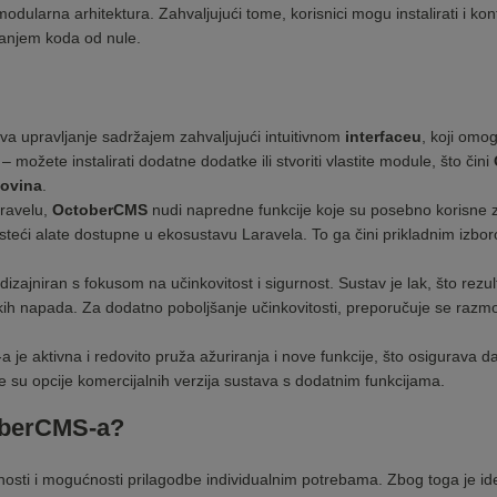
ularna arhitektura. Zahvaljujući tome, korisnici mogu instalirati i ko
isanjem koda od nule.
a upravljanje sadržajem zahvaljujući intuitivnom
interfaceu
, koji omo
 možete instalirati dodatne dodatke ili stvoriti vlastite module, što čini
govina
.
ravelu,
OctoberCMS
nudi napredne funkcije koje su posebno korisne 
oristeći alate dostupne u ekosustavu Laravela. To ga čini prikladnim izbor
izajniran s fokusom na učinkovitost i sigurnost. Sustav je lak, što rezul
ih napada. Za dodatno poboljšanje učinkovitosti, preporučuje se razmo
je aktivna i redovito pruža ažuriranja i nove funkcije, što osigurava da
ne su opcije komercijalnih verzija sustava s dodatnim funkcijama.
toberCMS-a?
ti i mogućnosti prilagodbe individualnim potrebama. Zbog toga je idea