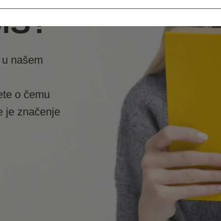
MS?
u našem
ete o čemu
e je značenje