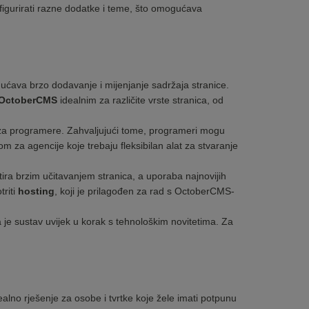
nfigurirati razne dodatke i teme, što omogućava
gućava brzo dodavanje i mijenjanje sadržaja stranice.
OctoberCMS
idealnim za različite vrste stranica, od
za programere. Zahvaljujući tome, programeri mogu
om za agencije koje trebaju fleksibilan alat za stvaranje
tira brzim učitavanjem stranica, a uporaba najnovijih
triti
hosting
, koji je prilagođen za rad s OctoberCMS-
 je sustav uvijek u korak s tehnološkim novitetima. Za
lno rješenje za osobe i tvrtke koje žele imati potpunu