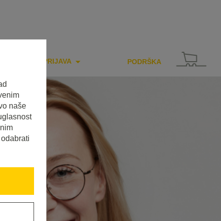
PRIJAVA
PODRŠKA
ad
tvenim
tvo naše
uglasnost
enim
 odabrati