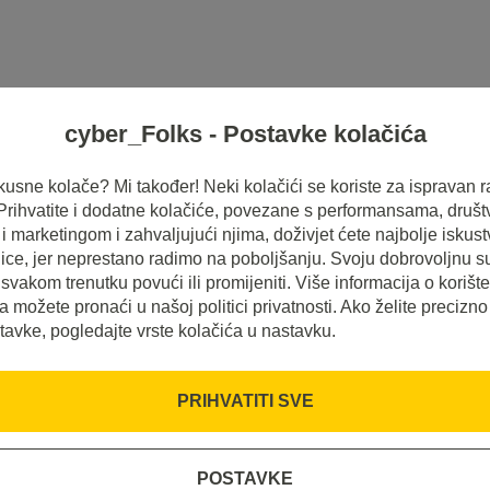
cyber_Folks - Postavke kolačića
HOSTING
SERVERI
INSPIRACIJE
 ukusne kolače? Mi također! Neki kolačići se koriste za ispravan r
 Prihvatite i dodatne kolačiće, povezane s performansama, druš
 marketingom i zahvaljujući njima, doživjet ćete najbolje iskus
ice, jer neprestano radimo na poboljšanju. Svoju dobrovoljnu s
svakom trenutku povući ili promijeniti. Više informacija o korišt
a možete pronaći u našoj politici privatnosti. Ako želite precizno
tavke, pogledajte vrste kolačića u nastavku.
PRIHVATITI SVE
POSTAVKE