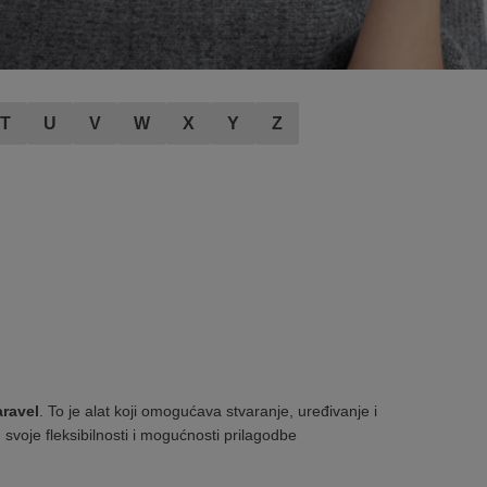
T
U
V
W
X
Y
Z
aravel
. To je alat koji omogućava stvaranje, uređivanje i
voje fleksibilnosti i mogućnosti prilagodbe