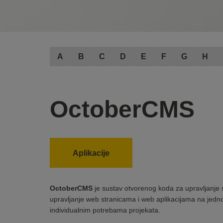
A
B
C
D
E
F
G
H
OctoberCMS
Aplikacije
OctoberCMS
je sustav otvorenog koda za upravljanj
upravljanje web stranicama i web aplikacijama na jedno
individualnim potrebama projekata.