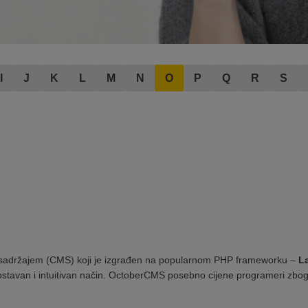
I
J
K
L
M
N
O
P
Q
R
S
e sadržajem (CMS) koji je izgrađen na popularnom PHP frameworku –
L
stavan i intuitivan način. OctoberCMS posebno cijene programeri zbog s