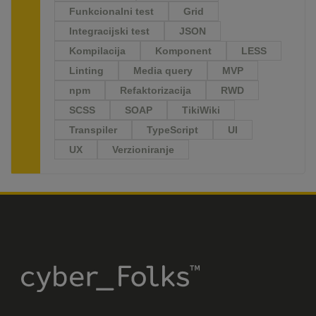
Funkcionalni test
Grid
Integracijski test
JSON
Kompilacija
Komponent
LESS
Linting
Media query
MVP
npm
Refaktorizacija
RWD
SCSS
SOAP
TikiWiki
Transpiler
TypeScript
UI
UX
Verzioniranje