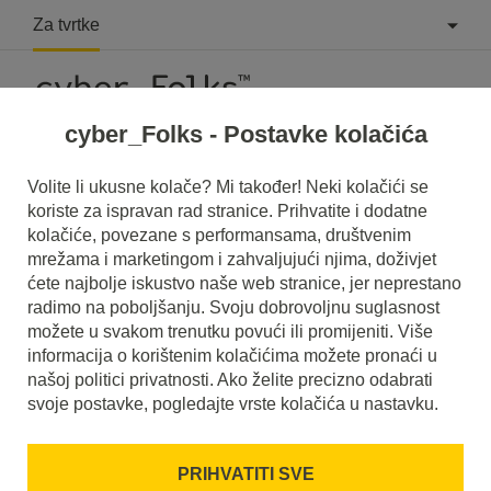
Za tvrtke
cyber_Folks - Postavke kolačića
Što je Yarn?
Volite li ukusne kolače? Mi također! Neki kolačići se
koriste za ispravan rad stranice. Prihvatite i dodatne
Pročitajte što je to
Yarn
u našem rječniku.
kolačiće, povezane s performansama, društvenim
Pomoći će vam da bolje razumijete o čemu se točno radi
mrežama i marketingom i zahvaljujući njima, doživjet
Yarn
i koje je značenje u svakodnevnoj upotrebi.
ćete najbolje iskustvo naše web stranice, jer neprestano
radimo na poboljšanju. Svoju dobrovoljnu suglasnost
možete u svakom trenutku povući ili promijeniti. Više
informacija o korištenim kolačićima možete pronaći u
našoj politici privatnosti. Ako želite precizno odabrati
svoje postavke, pogledajte vrste kolačića u nastavku.
PRIHVATITI SVE