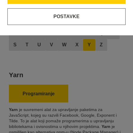
POSTAVKE
A
B
C
D
E
F
G
H
I
J
K
L
M
N
O
P
Q
R
S
T
U
V
W
X
Y
Z
Yarn
Programiranje
Yarn
je suvremeni alat za upravljanje paketima za
JavaScript, kojeg su razvili Facebook, Google, Exponent i
Tilde. To je alat koji pomaže programerima u upravljanju
bibliotekama i ovisnostima u njihovim projektima.
Yarn
je
osmišljen kao alternativa npm-u (Node Package Manager) i