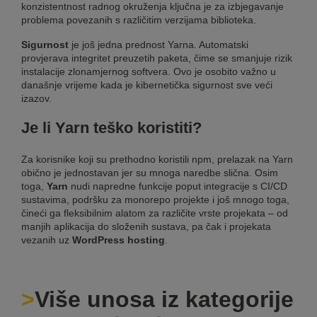
konzistentnost radnog okruženja ključna je za izbjegavanje
problema povezanih s različitim verzijama biblioteka.
Sigurnost
je još jedna prednost Yarna. Automatski
provjerava integritet preuzetih paketa, čime se smanjuje rizik
instalacije zlonamjernog softvera. Ovo je osobito važno u
današnje vrijeme kada je kibernetička sigurnost sve veći
izazov.
Je li Yarn teško koristiti?
Za korisnike koji su prethodno koristili npm, prelazak na Yarn
obično je jednostavan jer su mnoga naredbe slična. Osim
toga,
Yarn
nudi napredne funkcije poput integracije s CI/CD
sustavima, podršku za monorepo projekte i još mnogo toga,
čineći ga fleksibilnim alatom za različite vrste projekata – od
manjih aplikacija do složenih sustava, pa čak i projekata
vezanih uz
WordPress hosting
.
Više unosa iz kategorije