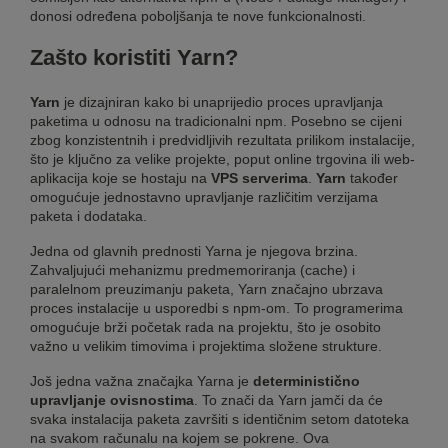
donosi određena poboljšanja te nove funkcionalnosti.
Zašto koristiti Yarn?
Yarn
je dizajniran kako bi unaprijedio proces upravljanja
paketima u odnosu na tradicionalni npm. Posebno se cijeni
zbog konzistentnih i predvidljivih rezultata prilikom instalacije,
što je ključno za velike projekte, poput online trgovina ili web-
aplikacija koje se hostaju na
VPS serverima
.
Yarn
također
omogućuje jednostavno upravljanje različitim verzijama
paketa i dodataka.
Jedna od glavnih prednosti Yarna je njegova brzina.
Zahvaljujući mehanizmu predmemoriranja (cache) i
paralelnom preuzimanju paketa, Yarn značajno ubrzava
proces instalacije u usporedbi s npm-om. To programerima
omogućuje brži početak rada na projektu, što je osobito
važno u velikim timovima i projektima složene strukture.
Još jedna važna značajka Yarna je
deterministično
upravljanje ovisnostima
. To znači da Yarn jamči da će
svaka instalacija paketa završiti s identičnim setom datoteka
na svakom računalu na kojem se pokrene. Ova