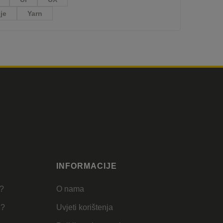
je
Yarn
INFORMACIJE
u?
O nama
u?
Uvjeti korištenja