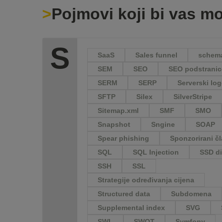
Pojmovi koji bi vas mo
S
SaaS
Sales funnel
schema
SEM
SEO
SEO podstranic
SERM
SERP
Serverski log
SFTP
Silex
SilverStripe
Sitemap.xml
SMF
SMO
Snapshot
Sngine
SOAP
Spear phishing
Sponzorirani č
SQL
SQL Injection
SSD d
SSH
SSL
Strategije određivanja cijena
Structured data
Subdomena
Supplemental index
SVG
SWL
SWOT
Symfony