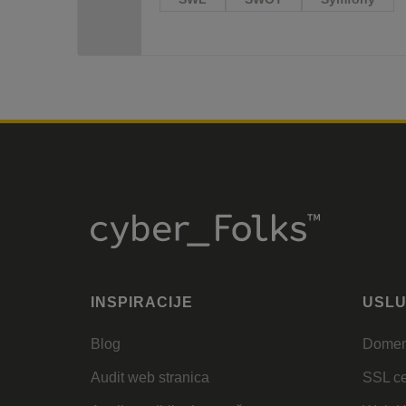
INSPIRACIJE
USL
Blog
Dome
Audit web stranica
SSL cer