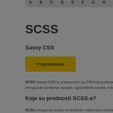
A
B
C
D
E
F
G
H
SCSS
Sassy CSS
Programiranje
SCSS
(Sassy CSS) je preprocesor za CSS koji proširuj
omogućuje korištenje varijabli, ugnježđenih pravila, mik
Koje su prednosti SCSS-a?
SCSS
omogućuje izradu modularnih i višekratno iskorist