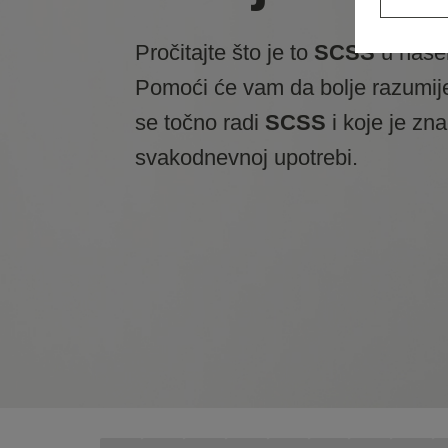
Pročitajte što je to
SCSS
u našem
Pomoći će vam da bolje razumij
se točno radi
SCSS
i koje je zn
svakodnevnoj upotrebi.