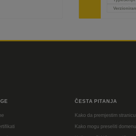
Verzioniran
UGE
ČESTA PITANJA
ne
Kako da premjestim stranic
tifikati
Kako mogu preseliti domen