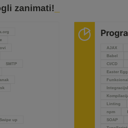
gli zanimati!
Progra
.org
e
ovi
AJAX
Babel
SMTP
CI/CD
Easter Egg
lanak
Funkcional
isk
Integracijs
Kompilacij
Linting
npm
Swipe up
SOAP
TypeScript