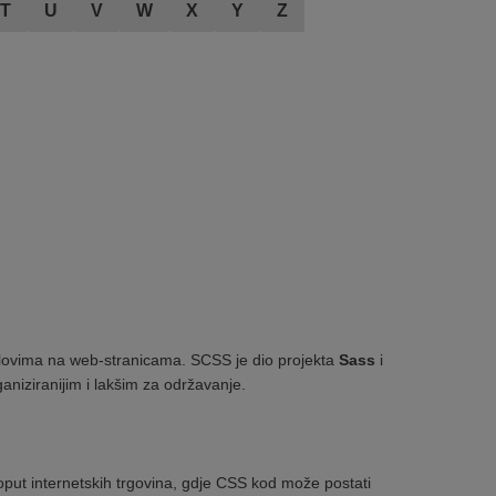
T
U
V
W
X
Y
Z
ilovima na web-stranicama. SCSS je dio projekta
Sass
i
aniziranijim i lakšim za održavanje.
oput internetskih trgovina, gdje CSS kod može postati