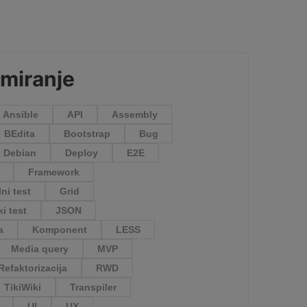
miranje
Ansible
API
Assembly
BEdita
Bootstrap
Bug
Debian
Deploy
E2E
Framework
ni test
Grid
ki test
JSON
a
Komponent
LESS
Media query
MVP
Refaktorizacija
RWD
TikiWiki
Transpiler
UI
UX