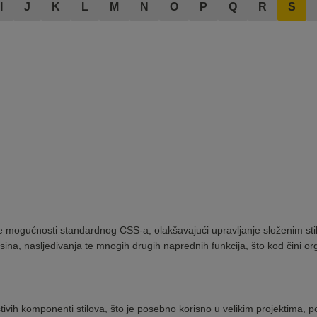
I
J
K
L
M
N
O
P
Q
R
S
e mogućnosti standardnog CSS-a, olakšavajući upravljanje složenim st
sina, nasljeđivanja te mnogih drugih naprednih funkcija, što kod čini org
ivih komponenti stilova, što je posebno korisno u velikim projektima, p