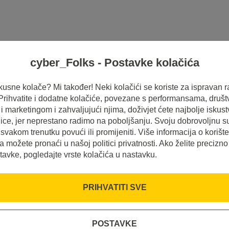
cyber_Folks - Postavke kolačića
HOSTING
SERVERI
INSPIRACIJE
 ukusne kolače? Mi također! Neki kolačići se koriste za ispravan r
 Prihvatite i dodatne kolačiće, povezane s performansama, druš
 marketingom i zahvaljujući njima, doživjet ćete najbolje iskus
ice, jer neprestano radimo na poboljšanju. Svoju dobrovoljnu s
svakom trenutku povući ili promijeniti. Više informacija o korišt
a možete pronaći u našoj politici privatnosti. Ako želite precizno
tavke, pogledajte vrste kolačića u nastavku.
PRIHVATITI SVE
SS?
POSTAVKE