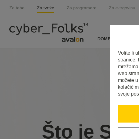
Za tebe
Za tvrtke
Za programere
Za e-trgovinu
DOMENE I SSL
Volite li
stranice.
mrežama i
web stran
možete u 
kolačićim
svoje pos
Što je SC