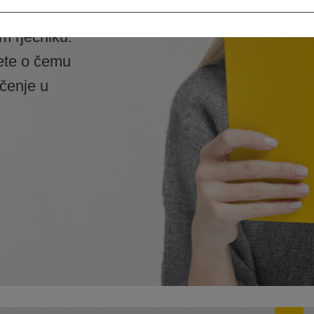
 rječniku.
ete o čemu
ačenje u