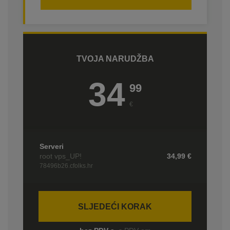
TVOJA NARUDŽBA
34
99
€
Serveri
root vps_UP!
34,99
€
78496b26.cfolks.hr
SLJEDEĆI KORAK