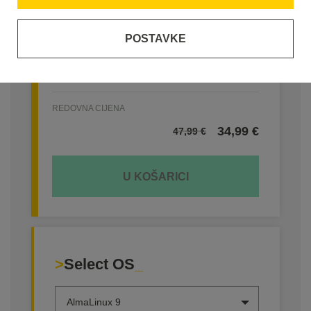
OS:
AlmaLinux 9
Razdoblje registracije
POSTAVKE
1 mjesec
REDOVNA CIJENA
34,99
€
47,99
€
U KOŠARICI
Select OS
AlmaLinux 9