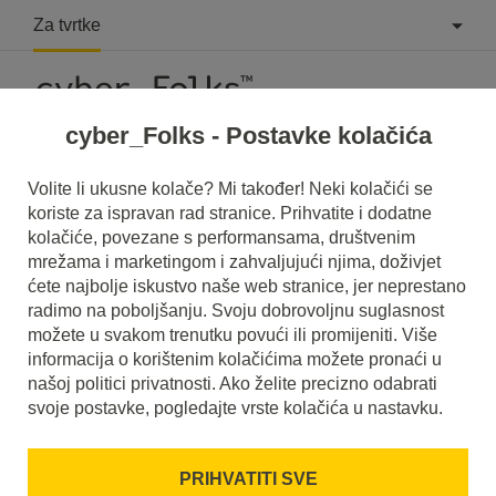
Za tvrtke
cyber_Folks - Postavke kolačića
Volite li ukusne kolače? Mi također! Neki kolačići se
koriste za ispravan rad stranice. Prihvatite i dodatne
kolačiće, povezane s performansama, društvenim
mrežama i marketingom i zahvaljujući njima, doživjet
Serveri: root
ćete najbolje iskustvo naše web stranice, jer neprestano
radimo na poboljšanju. Svoju dobrovoljnu suglasnost
UP!
možete u svakom trenutku povući ili promijeniti. Više
vps_
informacija o korištenim kolačićima možete pronaći u
našoj politici privatnosti. Ako želite precizno odabrati
Konfigurirajte odabranu uslugu i provjerite što
svoje postavke, pogledajte vrste kolačića u nastavku.
su drugi korisnici najčešće birali uz nju.
Domena:
78496b26.cfolks.hr
Promijeni
PRIHVATITI SVE