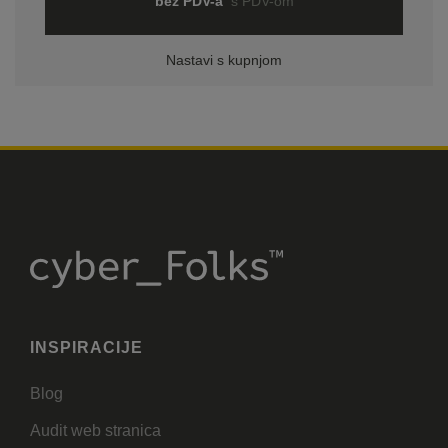
bez PDV-a
s PDV-om
Nastavi s kupnjom
INSPIRACIJE
Blog
Audit web stranica