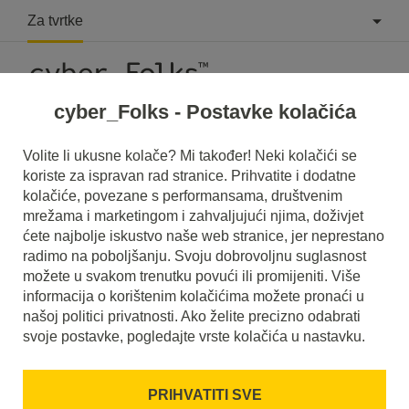
Za tvrtke
cyber_Folks - Postavke kolačića
Volite li ukusne kolače? Mi također! Neki kolačići se
koriste za ispravan rad stranice. Prihvatite i dodatne
Email
kolačiće, povezane s performansama, društvenim
mrežama i marketingom i zahvaljujući njima, doživjet
Kako provjeriti da li email adresa
ćete najbolje iskustvo naše web stranice, jer neprestano
postoji?
radimo na poboljšanju. Svoju dobrovoljnu suglasnost
možete u svakom trenutku povući ili promijeniti. Više
3 veljače 2016
5 prosinca 2023
informacija o korištenim kolačićima možete pronaći u
našoj politici privatnosti. Ako želite precizno odabrati
cca.
3
min
svoje postavke, pogledajte vrste kolačića u nastavku.
PRIHVATITI SVE