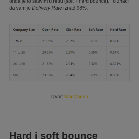
onda je to sasvim u redu (soft + hard bounce). To znači
da vam je
Delivery Rate
iznad 98%.
Izvor:
MailChimp
Hard i soft bounce