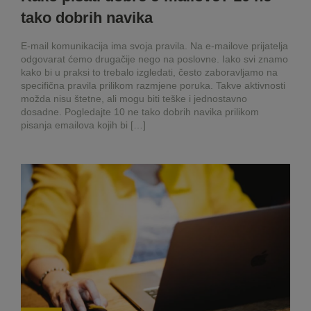
tako dobrih navika
E-mail komunikacija ima svoja pravila. Na e-mailove prijatelja
odgovarat ćemo drugačije nego na poslovne. Iako svi znamo
kako bi u praksi to trebalo izgledati, često zaboravljamo na
specifična pravila prilikom razmjene poruka. Takve aktivnosti
možda nisu štetne, ali mogu biti teške i jednostavno
dosadne. Pogledajte 10 ne tako dobrih navika prilikom
pisanja emailova kojih bi […]