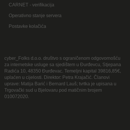
CARNET - verifikacija
Operativno stanje servera
Postavke kolačića
cyber_Folks d.o.o. društvo s ograničenom odgovornošću
za internetske usluge sa sjedištem u Đurđevcu, Stjepana
Radića 10, 48350 Đurđevac. Temeljni kapital 39816,85€,
uplaćen u cijelosti. Direktor: Petra Krajačić. Članovi
uprave: Matija Barić i Bernard Lauš; tvrtka je upisana u
Trgovački sud u Bjelovaru pod matičnim brojem
010072020.