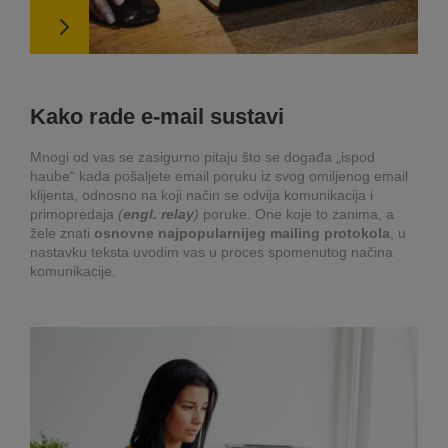
Kako rade e-mail sustavi
Mnogi od vas se zasigurno pitaju što se događa „ispod
haube“ kada pošaljete email poruku iz svog omiljenog email
klijenta, odnosno na koji način se odvija komunikacija i
primopredaja
(
engl. relay
)
poruke. One koje to zanima, a
žele znati
osnovne najpopularnijeg mailing protokola
, u
nastavku teksta uvodim vas u proces spomenutog načina
komunikacije.