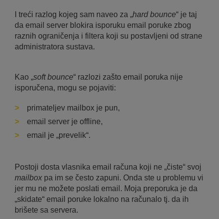
I treći razlog kojeg sam naveo za „
hard bounce
“ je taj
da email server blokira isporuku email poruke zbog
raznih ograničenja i filtera koji su postavljeni od strane
administratora sustava.
Kao „
soft bounce
“ razlozi zašto email poruka nije
isporučena, mogu se pojaviti:
primateljev mailbox je pun,
email server je offline,
email je „prevelik“.
Postoji dosta vlasnika email računa koji ne „čiste“ svoj
mailbox
pa im se često zapuni. Onda ste u problemu vi
jer mu ne možete poslati email. Moja preporuka je da
„skidate“ email poruke lokalno na računalo tj. da ih
brišete sa servera.