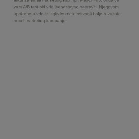
alate za email marketing kao npr. MailChimp, onda će
vam A/B test biti vrlo jednostavno napraviti. Njegovom
upotrebom vrlo je izgledno ćete ostvariti bolje rezultate
email marketing kampanje.