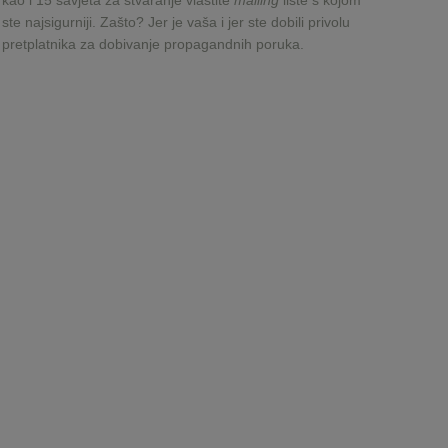
kao i 15 savjeta za stvaranje vlastite
mailing
liste s kojom
ste najsigurniji. Zašto? Jer je vaša i jer ste dobili privolu
pretplatnika za dobivanje propagandnih poruka.