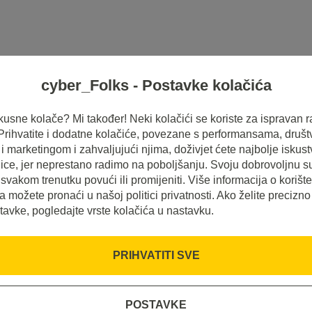
cyber_Folks - Postavke kolačića
HOSTING
SERVERI
INSPIRACIJE
 ukusne kolače? Mi također! Neki kolačići se koriste za ispravan r
 Prihvatite i dodatne kolačiće, povezane s performansama, druš
 marketingom i zahvaljujući njima, doživjet ćete najbolje iskus
ice, jer neprestano radimo na poboljšanju. Svoju dobrovoljnu s
svakom trenutku povući ili promijeniti. Više informacija o korišt
a možete pronaći u našoj politici privatnosti. Ako želite precizno
tavke, pogledajte vrste kolačića u nastavku.
PRIHVATITI SVE
POSTAVKE