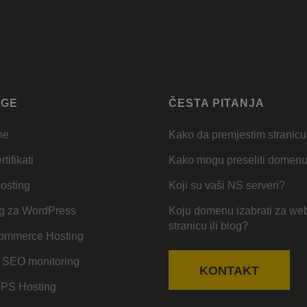
UGE
ČESTA PITANJA
ne
Kako da premjestim stranic
tifikati
Kako mogu preseliti domen
osting
Koji su vaši NS serveri?
g za WordPress
Koju domenu izabrati za we
stranicu ili blog?
mmerce Hosting
 SEO monitoring
KONTAKT
VPS Hosting