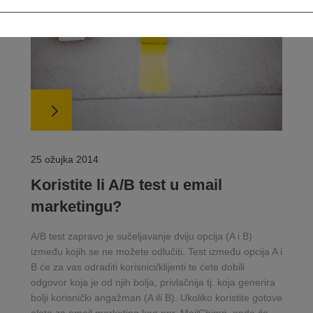
25 ožujka 2014
Koristite li A/B test u email
marketingu?
A/B test zapravo je sučeljavanje dviju opcija (A i B)
između kojih se ne možete odlučiti. Test između opcija A i
B će za vas odraditi korisnici/klijenti te ćete dobili
odgovor koja je od njih bolja, privlačnija tj. koja generira
bolji korisnički angažman (A ili B). Ukoliko koristite gotove