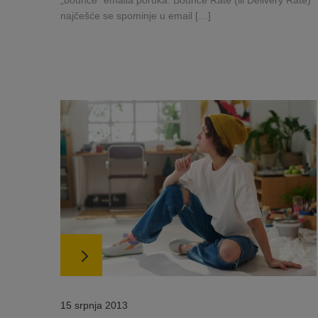
„bounce“ emaila poruka. Bounce Rate (ili Delivery Rate)
najčešće se spominje u email […]
15 srpnja 2013