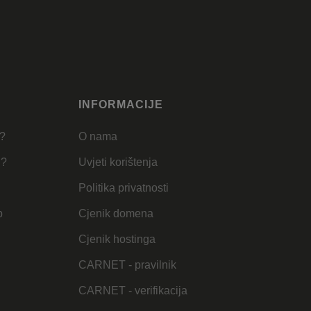
INFORMACIJE
u?
O nama
u?
Uvjeti korištenja
Politika privatnosti
b
Cjenik domena
Cjenik hostinga
CARNET - pravilnik
CARNET - verifikacija