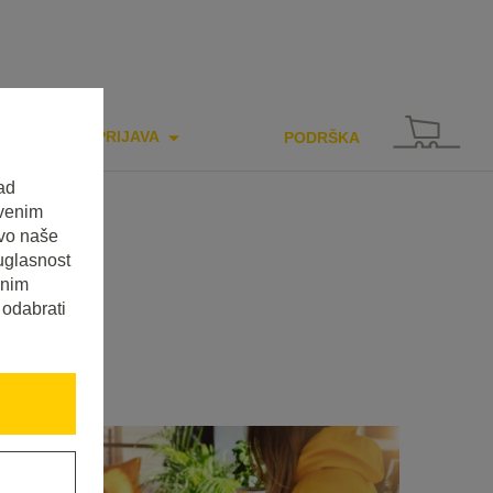
PRIJAVA
PODRŠKA
ad
tvenim
tvo naše
uglasnost
enim
 odabrati