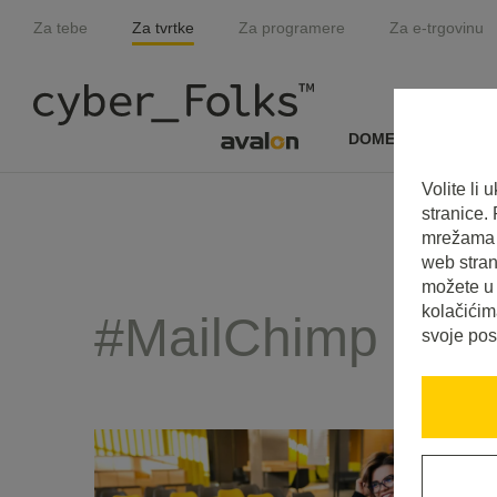
Za tebe
Za tvrtke
Za programere
Za e-trgovinu
DOMENE I SSL
Volite li
stranice.
mrežama i
web stran
možete u 
kolačićim
#MailChimp
svoje pos