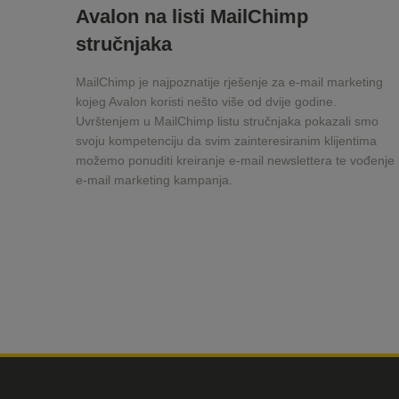
Avalon na listi MailChimp
stručnjaka
MailChimp je najpoznatije rješenje za e-mail marketing
kojeg Avalon koristi nešto više od dvije godine.
Uvrštenjem u MailChimp listu stručnjaka pokazali smo
svoju kompetenciju da svim zainteresiranim klijentima
možemo ponuditi kreiranje e-mail newslettera te vođenje
e-mail marketing kampanja.