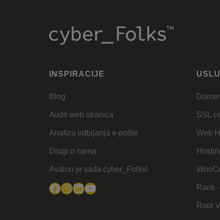
INSPIRACIJE
USL
Blog
Dome
Audit web stranica
SSL cer
Analiza odbijanja e-pošte
Web H
Drugi o nama
Hostin
Avalon je sada cyber_Folks!
WooCo
Facebook
Instagram
LinkedIn
YouTube
Rank -
Root 