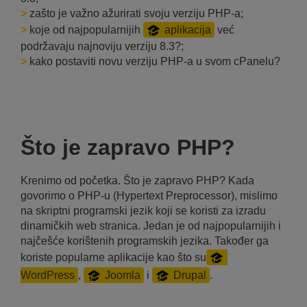
>
zašto je važno ažurirati svoju verziju PHP-a;
>
koje od najpopularnijih
aplikacija
već
podržavaju najnoviju verziju 8.3?;
>
kako postaviti novu verziju PHP-a u svom cPanelu?
Što je zapravo PHP?
Krenimo od početka. Što je zapravo PHP? Kada
govorimo o PHP-u (Hypertext Preprocessor), mislimo
na skriptni programski jezik koji se koristi za izradu
dinamičkih web stranica. Jedan je od najpopularnijih i
najčešće korištenih programskih jezika. Također ga
koriste popularne aplikacije kao što su
WordPress
,
Joomla
i
Drupal
.