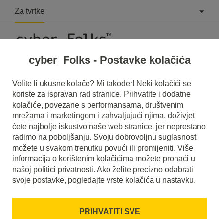
Za tvrtke
cyber_Folks - Postavke kolačića
Volite li ukusne kolače? Mi također! Neki kolačići se
koriste za ispravan rad stranice. Prihvatite i dodatne
Hosting
Novosti
Web stranice
WordPress
kolačiće, povezane s performansama, društvenim
mrežama i marketingom i zahvaljujući njima, doživjet
PHP 8.3 premijerno u cyber_Folksu!
ćete najbolje iskustvo naše web stranice, jer neprestano
Najvažnije informacije.
radimo na poboljšanju. Svoju dobrovoljnu suglasnost
možete u svakom trenutku povući ili promijeniti. Više
19 siječnja 2024
24 siječnja 2024
informacija o korištenim kolačićima možete pronaći u
našoj politici privatnosti. Ako želite precizno odabrati
cca.
5
min
svoje postavke, pogledajte vrste kolačića u nastavku.
PRIHVATITI SVE