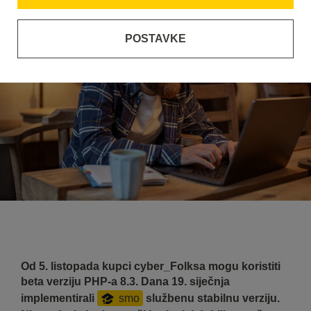
POSTAVKE
Od 5. listopada kupci cyber_Folksa mogu koristiti
beta verziju PHP-a 8.3. Dana 19. siječnja
implementirali
smo
službenu stabilnu verziju.