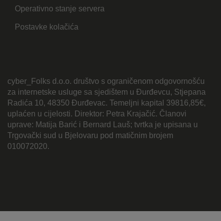
Operativno stanje servera
Postavke kolačića
cyber_Folks d.o.o. društvo s ograničenom odgovornošću
za internetske usluge sa sjedištem u Đurđevcu, Stjepana
Radića 10, 48350 Đurđevac. Temeljni kapital 39816,85€,
uplaćen u cijelosti. Direktor: Petra Krajačić. Članovi
uprave: Matija Barić i Bernard Lauš; tvrtka je upisana u
Trgovački sud u Bjelovaru pod matičnim brojem
010072020.