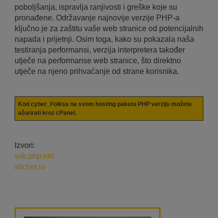
poboljšanja, ispravlja ranjivosti i greške koje su
pronađene. Održavanje najnovije verzije PHP-a
ključno je za zaštitu vaše web stranice od potencijalnih
napada i prijetnji. Osim toga, kako su pokazala naša
testiranja performansi, verzija interpretera također
utječe na performanse web stranice, što direktno
utječe na njeno prihvaćanje od strane korisnika.
Kod cyber_Folksa na svom hosting paketu PHP verziju možete
ažurirati kroz cPanel.
Izvori:
wik.php.net
sticher.io