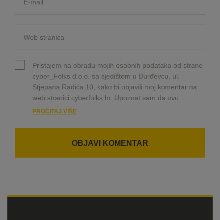
Pristajem na obradu mojih osobnih podataka od strane
cyber_Folks d.o.o. sa sjedištem u Đurđevcu, ul.
Stjepana Radića 10, kako bi objavili moj komentar na
web stranici cyberfolks.hr. Upoznat sam da ovu
...
PROČITAJ VIŠE