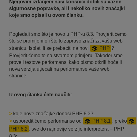
Njegovim izdanjem naši korisnici dobili su važne
sigurnosne popravke, ali i nekoliko novih značajki
koje smo opisali u ovom članku.
Pogledali smo što je novo u PHP-u 8.3. Provjerit ćemo
što se promijenilo i što to zapravo znači za vašu web
stranicu. Isplati li se prebaciti na novi
PHP
?
Provjerit ćemo to na stvarnom primjeru. Također smo
proveli testove performansi kako bismo otkrili hoće li
nova verzija utjecati na performanse vaše web
stranice.
Iz ovog članka ćete naučiti:
>
koje nove značajke donosi PHP 8.3?;
>
usporedit ćemo performanse od
PHP 8.1
, preko
PHP 8.2
, sve do najnovije verzije interpretera – PHP
8.3;