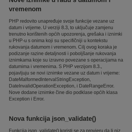
vremenom
PHP redovito unapređuje svoje funkcije vezane uz
datum i vrijeme. U verziji 8.3, to uključuje zamjenu
trenutno korištenih općih upozorenja, grešaka i iznimki
u PHP-u s onima koji su specifičniji u kontekstu
rukovanja datumom i vremenom. Cilj ovog koraka je
podizanje razine detaljnosti i poboljšanje rukovanja
iznimkama koje su izravno povezane s operacijama na
datumima i vremenima. S PHP verzijom 8.3.,
pojavljuju se novi iznimke vezane uz datum i vrijeme:
DateMalformedIntervalStringException,
DateInvalidOperationException, i DateRangeError.
Nove dodane iznimke čine dio podklase općih klasa
Exception i Error.
Nova funkcija json_validate()
Funkcija json_validate() koristi se za provjeru da li niz