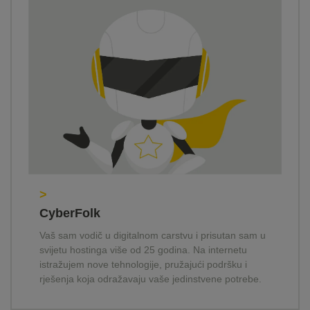
>
CyberFolk
Vaš sam vodič u digitalnom carstvu i prisutan sam u
svijetu hostinga više od 25 godina. Na internetu
istražujem nove tehnologije, pružajući podršku i
rješenja koja odražavaju vaše jedinstvene potrebe.