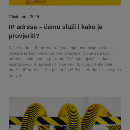
2 listopada 2024
IP adresa – čemu služi i kako je
provjeriti?
Kaže se da je IP adresa računala njegova posjetnica na
mreži, baš kao i vaša osobna iskaznica. Što je zapravo IP
adresa i zašto vam je potrebna? I što je najvažnije, kako
saznati svoju IP adresu? Provjerimo! Iz ovog članka ćete
naučiti: IP adresa – što je to točno? Svaki uređaj koji se spaja
na […]