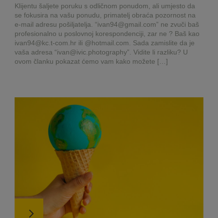
Klijentu šaljete poruku s odličnom ponudom, ali umjesto da
se fokusira na vašu ponudu, primatelj obraća pozornost na
e-mail adresu pošiljatelja. “ivan94@gmail.com” ne zvuči baš
profesionalno u poslovnoj korespondenciji, zar ne ? Baš kao
ivan94@kc.t-com.hr ili @hotmail.com. Sada zamislite da je
vaša adresa “ivan@ivic.photography”. Vidite li razliku? U
ovom članku pokazat ćemo vam kako možete […]