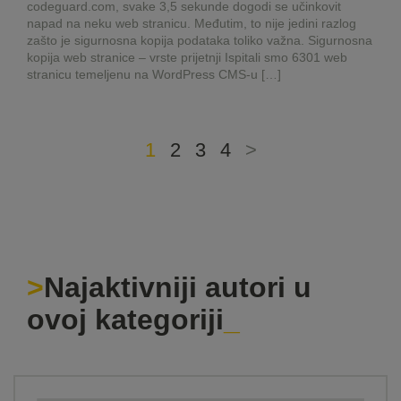
codeguard.com, svake 3,5 sekunde dogodi se učinkovit
napad na neku web stranicu. Međutim, to nije jedini razlog
zašto je sigurnosna kopija podataka toliko važna. Sigurnosna
kopija web stranice – vrste prijetnji Ispitali smo 6301 web
stranicu temeljenu na WordPress CMS-u […]
1
2
3
4
>
Najaktivniji autori u
ovoj kategoriji