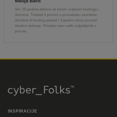
Matija Barić
Već 20 godina aktivno se bavim svijetom hostinga i
domena. Trebate li pomoć u pronalasku savršene
domene ili hosting paketa? Zajedno ćemo pronaći
idealno rješenje. Privatno sam veliki zaljubljenik u
prirodu.
INSPIRACIJE