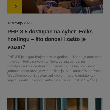
13 travnja 2026
PHP 8.5 dostupan na cyber_Folks
hostingu – što donosi i zašto je
važan?
PHP 8.5 je stigao krajem prošle godine — i sada je dostupan
na cyber_Folks serverima. Nova verzija donosi niz
poboljšanja koja će direktno utjecati na brzinu, stabilnost i
jednostavnost razvoja web aplikacija. Ako koristiš WordPress,
WooCommerce ili custom aplikacije — ovo je update koji
vrijedi ispratiti. Iz ovog članka ćete naučiti: PHP 8.5 – Što […]