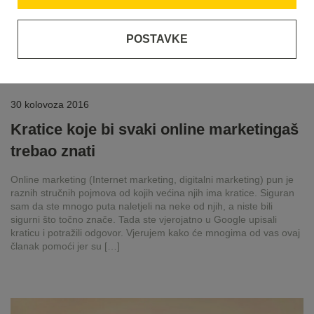
POSTAVKE
30 kolovoza 2016
Kratice koje bi svaki online marketingaš
trebao znati
Online marketing (Internet marketing, digitalni marketing) pun je
raznih stručnih pojmova od kojih većina njih ima kratice. Siguran
sam da ste mnogo puta naletjeli na neke od njih, a niste bili
sigurni što točno znače. Tada ste vjerojatno u Google upisali
kraticu i potražili odgovor. Vjerujem kako će mnogima od vas ovaj
članak pomoći jer su […]