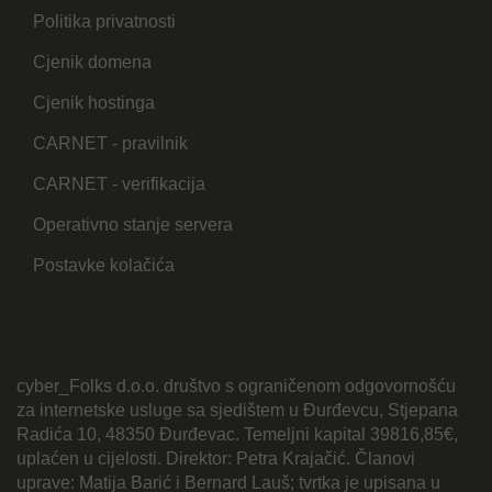
Politika privatnosti
Cjenik domena
Cjenik hostinga
CARNET - pravilnik
CARNET - verifikacija
Operativno stanje servera
Postavke kolačića
cyber_Folks d.o.o. društvo s ograničenom odgovornošću
za internetske usluge sa sjedištem u Đurđevcu, Stjepana
Radića 10, 48350 Đurđevac. Temeljni kapital 39816,85€,
uplaćen u cijelosti. Direktor: Petra Krajačić. Članovi
uprave: Matija Barić i Bernard Lauš; tvrtka je upisana u