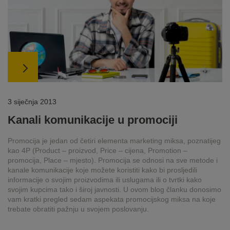
3 siječnja 2013
Kanali komunikacije u promociji
Promocija je jedan od četiri elementa marketing miksa, poznatijeg
kao 4P (Product – proizvod, Price – cijena, Promotion –
promocija, Place – mjesto). Promocija se odnosi na sve metode i
kanale komunikacije koje možete koristiti kako bi prosljedili
informacije o svojim proizvodima ili uslugama ili o tvrtki kako
svojim kupcima tako i široj javnosti. U ovom blog članku donosimo
vam kratki pregled sedam aspekata promocijskog miksa na koje
trebate obratiti pažnju u svojem poslovanju.