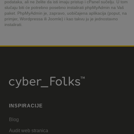
podataka, ali ne želite da isti imaju pristup i cPanel sučelju. U tom
slučaju biti će potrebno posebno instalirati phpMyAdmin na Vaš
paket. PhpMyAdmin je, zapravo, uobičajena aplikacija (poput, na
primjer, Wordpressa ili Joomle) i kao takvu ju je jednostavno
instalirati.
INSPIRACIJE
Blog
Audit web stranica