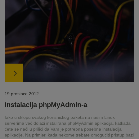
19 prosinca 2012
Instalacija phpMyAdmin-a
Iako u sklopu svakog korisničkog paketa na našim Linux
serverima već dolazi instalirana phpMyAdmin aplikacija, katkada
ćete se naći u prilici da Vam je potrebna posebna instalacija
aplikacije. Na primjer, kada nekome trebate omogućiti pristup bazi