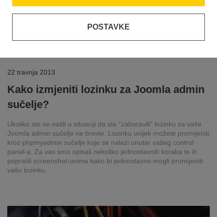
POSTAVKE
22 travnja 2013
Kako izmjeniti lozinku za Joomla admin
sučelje?
Ukoliko ste se našli u situaciji da ste “zaboravili” lozinku za vaše
Joomla admin sučelje ne brinite. Lozinku uvijek možete promijeniti
kroz phpmyadmin sučelje koje se nalazi unutar vašeg control
panel-a. Za vas smo opisali nekoliko jednostavnih koraka te ih
popratili screenshot-ovima kako bi jednostavno mogli promijeniti
vašu lozinku.