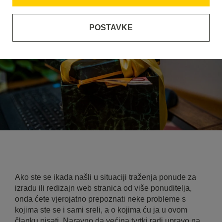
POSTAVKE
Ako ste se ikada našli u situaciji traženja ponude za
izradu ili redizajn web stranica od više ponuditelja,
onda ćete vjerojatno prepoznati neke probleme s
kojima ste se i sami sreli, a o kojima ću ja u ovom
članku pisati. Naravno da većina tvrtki radi upravo na