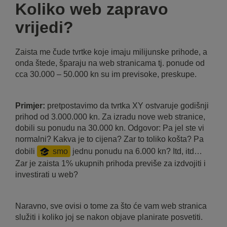
Koliko web zapravo
vrijedi?
Zaista me čude tvrtke koje imaju milijunske prihode, a
onda štede, šparaju na web stranicama tj. ponude od
cca 30.000 – 50.000 kn su im previsoke, preskupe.
Primjer:
pretpostavimo da tvrtka XY ostvaruje godišnji
prihod od 3.000.000 kn. Za izradu nove web stranice,
dobili su ponudu na 30.000 kn. Odgovor: Pa jel ste vi
normalni? Kakva je to cijena? Zar to toliko košta? Pa
dobili
smo
jednu ponudu na 6.000 kn? Itd, itd…
Zar je zaista 1% ukupnih prihoda previše za izdvojiti i
investirati u web?
Naravno, sve ovisi o tome za što će vam web stranica
služiti i koliko joj se nakon objave planirate posvetiti.