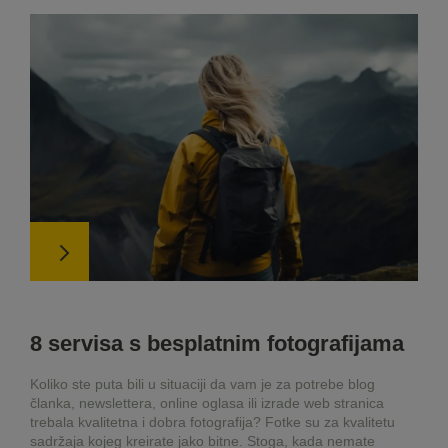
8 servisa s besplatnim fotografijama
Koliko ste puta bili u situaciji da vam je za potrebe blog
članka, newslettera, online oglasa ili izrade web stranica
trebala kvalitetna i dobra fotografija? Fotke su za kvalitetu
sadržaja kojeg kreirate jako bitne. Stoga, kada nemate