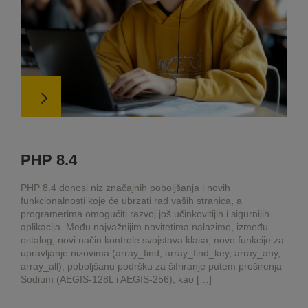
PHP 8.4
PHP 8.4 donosi niz značajnih poboljšanja i novih
funkcionalnosti koje će ubrzati rad vaših stranica, a
programerima omogućiti razvoj još učinkovitijih i sigurnijih
aplikacija. Među najvažnijim novitetima nalazimo, između
ostalog, novi način kontrole svojstava klasa, nove funkcije za
upravljanje nizovima (array_find, array_find_key, array_any,
array_all), poboljšanu podršku za šifriranje putem proširenja
Sodium (AEGIS-128L i AEGIS-256), kao […]