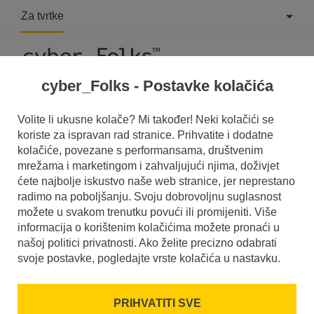
Za tvrtke
cyber_Folks - Postavke kolačića
Volite li ukusne kolače? Mi također! Neki kolačići se
koriste za ispravan rad stranice. Prihvatite i dodatne
Web stranice
kolačiće, povezane s performansama, društvenim
mrežama i marketingom i zahvaljujući njima, doživjet
Web stranice po vašoj mjeri
ćete najbolje iskustvo naše web stranice, jer neprestano
radimo na poboljšanju. Svoju dobrovoljnu suglasnost
9 kolovoza 2016
5 prosinca 2023
možete u svakom trenutku povući ili promijeniti. Više
informacija o korištenim kolačićima možete pronaći u
cca.
4
min
našoj politici privatnosti. Ako želite precizno odabrati
svoje postavke, pogledajte vrste kolačića u nastavku.
PRIHVATITI SVE