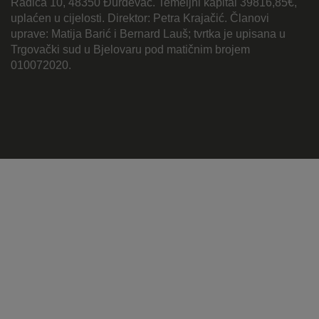
Radića 10, 48350 Đurđevac. Temeljni kapital 39816,85€,
uplaćen u cijelosti. Direktor: Petra Krajačić. Članovi
uprave: Matija Barić i Bernard Lauš; tvrtka je upisana u
Trgovački sud u Bjelovaru pod matičnim brojem
010072020.