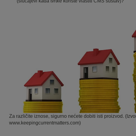
(slučajevi kada tvrtke koriste vlastiti CMS sustav)?
Za različite iznose, sigurno nećete dobiti isti proizvod. (Izvor
www.keepingcurrentmatters.com)