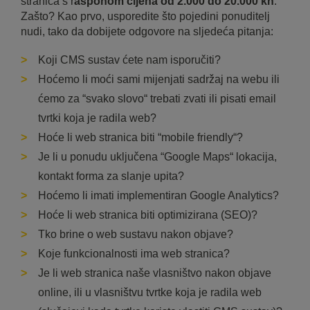
stranica s r
asponom cijena od 2.000 do 20.000 kn
.
Zašto? Kao prvo, usporedite što pojedini ponuditelj
nudi, tako da dobijete odgovore na sljedeća pitanja:
Koji CMS sustav ćete nam isporučiti?
Hoćemo li moći sami mijenjati sadržaj na webu ili
ćemo za “svako slovo“ trebati zvati ili pisati email
tvrtki koja je radila web?
Hoće li web stranica biti “mobile friendly“?
Je li u ponudu uključena “Google Maps“ lokacija,
kontakt forma za slanje upita?
Hoćemo li imati implementiran Google Analytics?
Hoće li web stranica biti optimizirana (SEO)?
Tko brine o web sustavu nakon objave?
Koje funkcionalnosti ima web stranica?
Je li web stranica naše vlasništvo nakon objave
online, ili u vlasništvu tvrtke koja je radila web