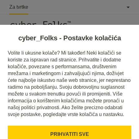
Za tvrtke
cyber_Folks - Postavke kolačića
Volite li ukusne kolače? Mi također! Neki kolačići se
koriste za ispravan rad stranice. Prihvatite i dodatne
WordPress
kolačiće, povezane s performansama, društvenim
mrežama i marketingom i zahvaljujući njima, doživjet
Zašto je WordPress idealno rješenje
ćete najbolje iskustvo naše web stranice, jer neprestano
za vaše poduzeće?
radimo na poboljšanju. Svoju dobrovoljnu suglasnost
možete u svakom trenutku povući ili promijeniti. Više
25 travnja 2016
5 prosinca 2023
informacija o korištenim kolačićima možete pronaći u
našoj politici privatnosti. Ako želite precizno odabrati
cca.
4
min
svoje postavke, pogledajte vrste kolačića u nastavku.
PRIHVATITI SVE