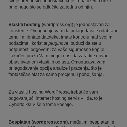
svoje prednosti i nedostatke koje treba uzeti u obzir
prije nego što se odlučite za jednu od njih.
Vlastiti hosting
(wordpress.org) je jednostavan za
korištenje. Omogućuje vam da prilagođavate odabranu
temu i mijenjate datoteke, imate kontrolu nad svojim
podacima i koristite
pluginove
, budući da ste u
potpunosti odgovorni za vaše sigurnosne kopije.
Također, pruža Vam mogućnost da zaradite novac
objavljivanjem vlastitih oglasa. Omogućava vam
prilagođavanje opcija analize i praćenja, što je
fantastičan alat za samo procjenu i poboljšanja.
Za vlastiti hosting WordPressa trebat će vam
odgovarajući internet hosting servis – i da, to je
Cyberfolks! Više o tome kasnije.
Besplatan (wordpress.com)
, međutim, besplatan je