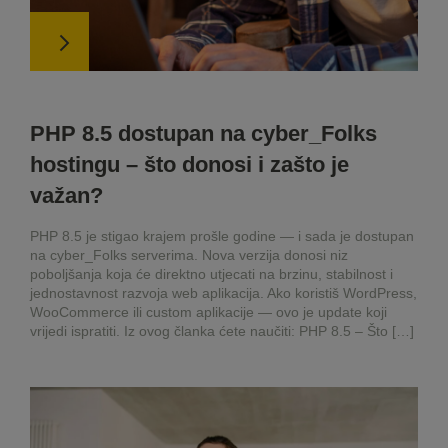
PHP 8.5 dostupan na cyber_Folks
hostingu – što donosi i zašto je
važan?
PHP 8.5 je stigao krajem prošle godine — i sada je dostupan
na cyber_Folks serverima. Nova verzija donosi niz
poboljšanja koja će direktno utjecati na brzinu, stabilnost i
jednostavnost razvoja web aplikacija. Ako koristiš WordPress,
WooCommerce ili custom aplikacije — ovo je update koji
vrijedi ispratiti. Iz ovog članka ćete naučiti: PHP 8.5 – Što […]