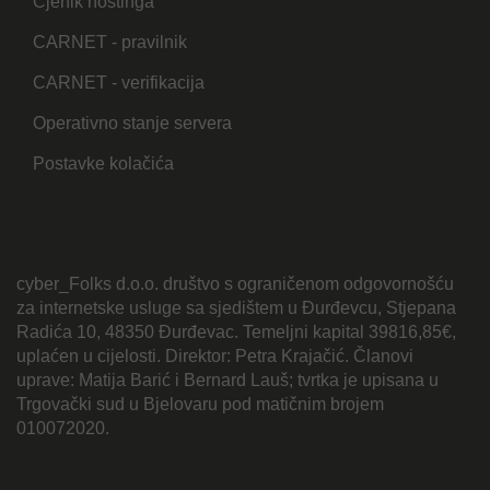
Cjenik hostinga
CARNET - pravilnik
CARNET - verifikacija
Operativno stanje servera
Postavke kolačića
cyber_Folks d.o.o. društvo s ograničenom odgovornošću
za internetske usluge sa sjedištem u Đurđevcu, Stjepana
Radića 10, 48350 Đurđevac. Temeljni kapital 39816,85€,
uplaćen u cijelosti. Direktor: Petra Krajačić. Članovi
uprave: Matija Barić i Bernard Lauš; tvrtka je upisana u
Trgovački sud u Bjelovaru pod matičnim brojem
010072020.