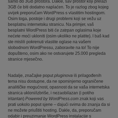
samo do 3GB prostora. Dakle, sav prostor koji prelazi
3GB će biti dodatno naplaćen. To je razlog zbog kojeg
uvijek preporučam WordPress s vlastitim hostingom.
Osim toga, postoje i drugi problemi koji se vežu uz
besplatnu internetsku stranicu. Na primjer, vaš
besplatni WordPress biti će zatrpan oglasima koje
nećete moći ukloniti (osim ukoliko ne platite). I baš kad
ste mislili pokrenuti vlastite oglase na vašem
slobodnom WordPressu, zaboravite na to! To nije
dopušteno, osim ako ne ostvarujete 25.000 pregleda
stranice mjesečno.
Nadalje, značajke poput
pluginova
ili prilagođenih
tema nisu dostupne, da ne spominjemo ograničene
analitičke mogućnost, opasnost da se vaša internetska
stranica ukloni/izbriše, i nezaobilazan (i potiho
iritantan)
Powered by WordPress.com
znak koji vas
prati uokolo poput sjene – dajući svima do znanja da si
ne možete priuštiti hosting. Dakle, da, preporučam
odabir i preuzimanje WordPress instalacije s