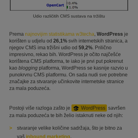
Udio različitih CMS sustava na tržištu
Prema
najnovijim statistikama w3techa
,
WordPress
je
korišten u udjelu od
26,1%
svih internetskih stranica, a
njegov CMS ima tržišni udio od
59,2%
. Prilično
impresivno, rekao bih. WordPress je očito najčešće
korištena CMS platforma, te iako je prvi put pokrenut
kao
blogging
platforma, WordPress se kasnije razvio u
punokrvnu CMS platformu. On sada nudi sve potrebne
značajke za stvaranje učinkovite internetske stranice
za mala poduzeća.
Postoji više razloga zašto je
WordPress
savršen
za mala poduzeća te bih želio istaknuti neke od njih:
stvaranje velike količine sadržaja, što je bitno za
vaš
inbound marketing
,