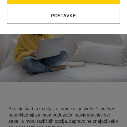
POSTAVKE
Ako ste ikad razmišljali o tome koji je
website builder
najprikladniji za mala poduzeća, najvjerojatnije ste
zapeli u moru različitih opcija, zapravo ne znajući kako