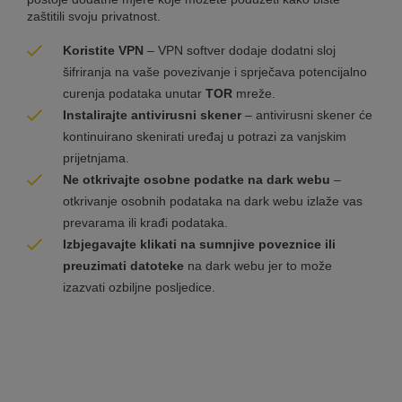
zaštitili svoju privatnost.
Koristite VPN
– VPN softver dodaje dodatni sloj
šifriranja na vaše povezivanje i sprječava potencijalno
curenja podataka unutar
TOR
mreže.
Instalirajte antivirusni skener
– antivirusni skener će
kontinuirano skenirati uređaj u potrazi za vanjskim
prijetnjama.
Ne otkrivajte osobne podatke na dark webu
–
otkrivanje osobnih podataka na dark webu izlaže vas
prevarama ili krađi podataka.
Izbjegavajte klikati na sumnjive poveznice ili
preuzimati datoteke
na dark webu jer to može
izazvati ozbiljne posljedice.