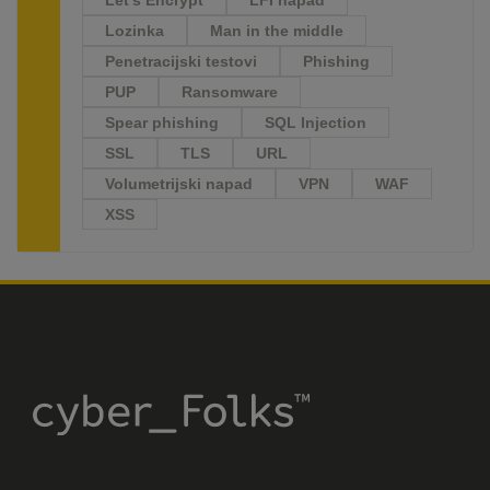
Lozinka
Man in the middle
Penetracijski testovi
Phishing
PUP
Ransomware
Spear phishing
SQL Injection
SSL
TLS
URL
Volumetrijski napad
VPN
WAF
XSS