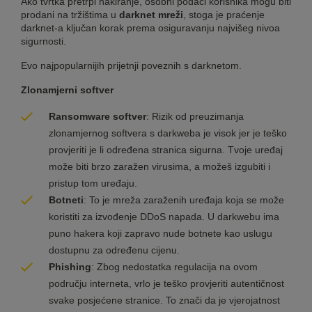
Ako tvrtka pretrpi hakiranje, osobni podaci korisnika mogu biti
prodani na tržištima u
darknet mreži
, stoga je praćenje
darknet-a ključan korak prema osiguravanju najvišeg nivoa
sigurnosti.
Evo najpopularnijih prijetnji poveznih s darknetom.
Zlonamjerni softver
Ransomware
softver
: Rizik od preuzimanja
zlonamjernog softvera s darkweba je visok jer je teško
provjeriti je li određena stranica sigurna. Tvoje uređaj
može biti brzo zaražen virusima, a možeš izgubiti i
pristup tom uređaju.
Botneti
: To je mreža zaraženih uređaja koja se može
koristiti za izvođenje DDoS napada. U darkwebu ima
puno hakera koji zapravo nude botnete kao uslugu
dostupnu za određenu cijenu.
Phishing
: Zbog nedostatka regulacija na ovom
području interneta, vrlo je teško provjeriti autentičnost
svake posjećene stranice. To znači da je vjerojatnost