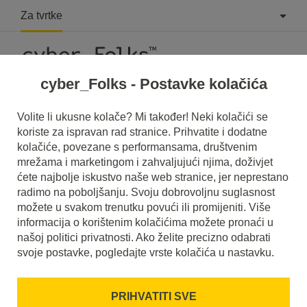
Za tvrtke
cyber_Folks - Postavke kolačića
Što je Darknet?
Volite li ukusne kolače? Mi također! Neki kolačići se
koriste za ispravan rad stranice. Prihvatite i dodatne
Pročitajte što je to
Darknet
u našem rječniku.
kolačiće, povezane s performansama, društvenim
Pomoći će vam da bolje razumijete o čemu se točno radi
mrežama i marketingom i zahvaljujući njima, doživjet
Darknet
i koje je značenje u svakodnevnoj upotrebi.
ćete najbolje iskustvo naše web stranice, jer neprestano
radimo na poboljšanju. Svoju dobrovoljnu suglasnost
možete u svakom trenutku povući ili promijeniti. Više
informacija o korištenim kolačićima možete pronaći u
našoj politici privatnosti. Ako želite precizno odabrati
svoje postavke, pogledajte vrste kolačića u nastavku.
PRIHVATITI SVE