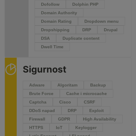
Dofollow
Dolphin PHP
Domain Authority
Domain Rating
Dropdown menu
Dropshipping
DRP
Drupal
DSA
Duplicate content
Dwell Time
Sigurnost
Adware
Algoritam
Backup
Brute Force
Cache i microcache
Captcha
Cisco
CSRF
DDoS napad
DRP
Exploit
Firewall
GDPR
High Availability
HTTPS
IoT
Keylogger
Let’s Encrypt
LFI napad