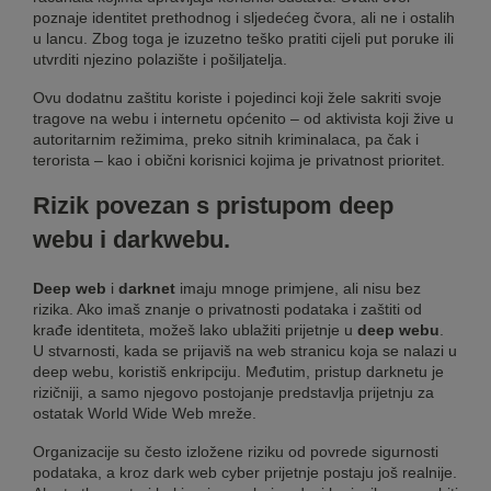
poznaje identitet prethodnog i sljedećeg čvora, ali ne i ostalih
u lancu. Zbog toga je izuzetno teško pratiti cijeli put poruke ili
utvrditi njezino polazište i pošiljatelja.
Ovu dodatnu zaštitu koriste i pojedinci koji žele sakriti svoje
tragove na webu i internetu općenito – od aktivista koji žive u
autoritarnim režimima, preko sitnih kriminalaca, pa čak i
terorista – kao i obični korisnici kojima je privatnost prioritet.
Rizik povezan s pristupom deep
webu i darkwebu.
Deep web
i
darknet
imaju mnoge primjene, ali nisu bez
rizika. Ako imaš znanje o privatnosti podataka i zaštiti od
krađe identiteta, možeš lako ublažiti prijetnje u
deep webu
.
U stvarnosti, kada se prijaviš na web stranicu koja se nalazi u
deep webu, koristiš enkripciju. Međutim, pristup darknetu je
rizičniji, a samo njegovo postojanje predstavlja prijetnju za
ostatak World Wide Web mreže.
Organizacije su često izložene riziku od povrede sigurnosti
podataka, a kroz dark web cyber prijetnje postaju još realnije.