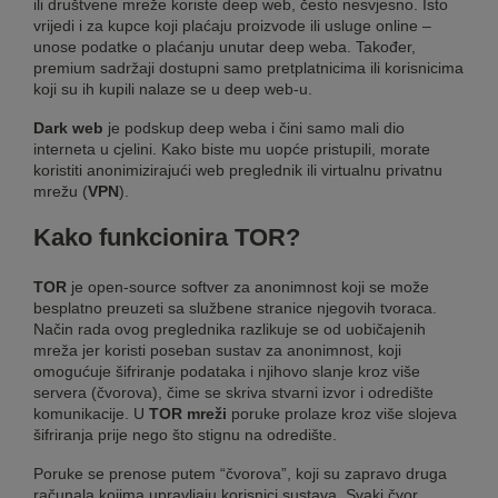
ili društvene mreže koriste deep web, često nesvjesno. Isto
vrijedi i za kupce koji plaćaju proizvode ili usluge online –
unose podatke o plaćanju unutar deep weba. Također,
premium sadržaji dostupni samo pretplatnicima ili korisnicima
koji su ih kupili nalaze se u deep web-u.
Dark web
je podskup deep weba i čini samo mali dio
interneta u cjelini. Kako biste mu uopće pristupili, morate
koristiti anonimizirajući web preglednik ili virtualnu privatnu
mrežu (
VPN
).
Kako funkcionira TOR?
TOR
je open-source softver za anonimnost koji se može
besplatno preuzeti sa službene stranice njegovih tvoraca.
Način rada ovog preglednika razlikuje se od uobičajenih
mreža jer koristi poseban sustav za anonimnost, koji
omogućuje šifriranje podataka i njihovo slanje kroz više
servera (čvorova), čime se skriva stvarni izvor i odredište
komunikacije. U
TOR mreži
poruke prolaze kroz više slojeva
šifriranja prije nego što stignu na odredište.
Poruke se prenose putem “čvorova”, koji su zapravo druga
računala kojima upravljaju korisnici sustava. Svaki čvor