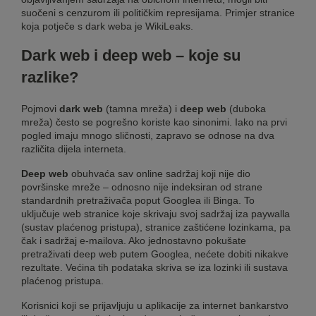
suočeni s cenzurom ili političkim represijama. Primjer stranice
koja potječe s dark weba je WikiLeaks.
Dark web i deep web – koje su
razlike?
Pojmovi
dark web
(tamna mreža) i
deep web
(duboka
mreža) često se pogrešno koriste kao sinonimi. Iako na prvi
pogled imaju mnogo sličnosti, zapravo se odnose na dva
različita dijela interneta.
Deep web
obuhvaća sav online sadržaj koji nije dio
površinske mreže – odnosno nije indeksiran od strane
standardnih pretraživača poput Googlea ili Binga. To
uključuje web stranice koje skrivaju svoj sadržaj iza paywalla
(sustav plaćenog pristupa), stranice zaštićene lozinkama, pa
čak i sadržaj e-mailova. Ako jednostavno pokušate
pretraživati deep web putem Googlea, nećete dobiti nikakve
rezultate. Većina tih podataka skriva se iza lozinki ili sustava
plaćenog pristupa.
Korisnici koji se prijavljuju u aplikacije za internet bankarstvo