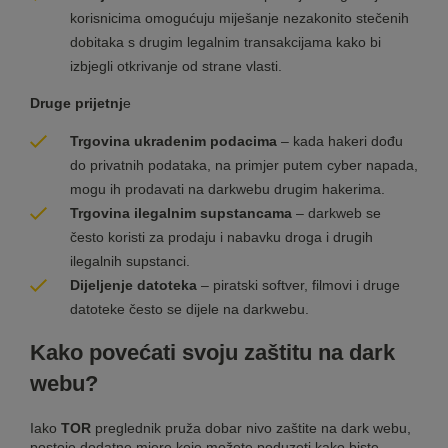
korisnicima omogućuju miješanje nezakonito stečenih
dobitaka s drugim legalnim transakcijama kako bi
izbjegli otkrivanje od strane vlasti.
Druge prijetnj
e
Trgovina ukradenim podacima
– kada hakeri dođu
do privatnih podataka, na primjer putem cyber napada,
mogu ih prodavati na darkwebu drugim hakerima.
Trgovina ilegalnim supstancama
– darkweb se
često koristi za prodaju i nabavku droga i drugih
ilegalnih supstanci.
Dijeljenje datoteka
– piratski softver, filmovi i druge
datoteke često se dijele na darkwebu.
Kako povećati svoju zaštitu na dark
webu?
Iako
TOR
preglednik pruža dobar nivo zaštite na dark webu,
postoje dodatne mjere koje možete poduzeti kako biste