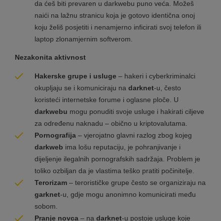
da ćeš biti prevaren u darkwebu puno veća. Možeš
naići na lažnu stranicu koja je gotovo identična onoj
koju želiš posjetiti i nenamjerno inficirati svoj telefon ili
laptop zlonamjernim softverom.
Nezakonita aktivnost
Hakerske grupe i usluge
– hakeri i cyberkriminalci
okupljaju se i komuniciraju na
darknet
-u, često
koristeći internetske forume i oglasne ploče. U
darkwebu
mogu ponuditi svoje usluge i hakirati ciljeve
za određenu naknadu – obično u kriptovalutama.
Pornografija
– vjerojatno glavni razlog zbog kojeg
darkweb
ima lošu reputaciju, je pohranjivanje i
dijeljenje ilegalnih pornografskih sadržaja. Problem je
toliko ozbiljan da je vlastima teško pratiti počinitelje.
Terorizam
– terorističke grupe često se organiziraju na
garknet
-u, gdje mogu anonimno komunicirati među
sobom.
Pranje novca
– na
darknet
-u postoje usluge koje