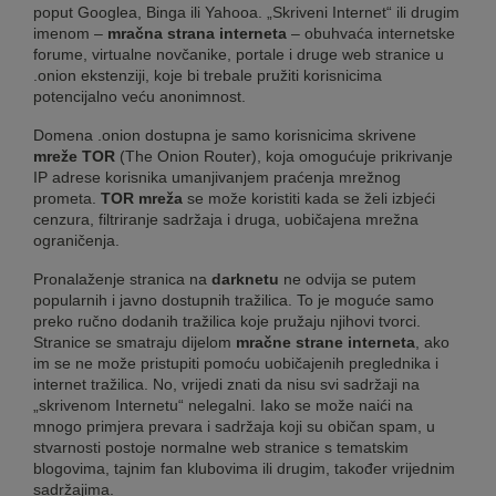
poput Googlea, Binga ili Yahooa. „Skriveni Internet“ ili drugim
imenom –
mračna strana interneta
– obuhvaća internetske
forume, virtualne novčanike, portale i druge web stranice u
.onion ekstenziji, koje bi trebale pružiti korisnicima
potencijalno veću anonimnost.
Domena .onion dostupna je samo korisnicima skrivene
mreže
TOR
(The Onion Router), koja omogućuje prikrivanje
IP adrese korisnika umanjivanjem praćenja mrežnog
prometa.
TOR
mreža
se može koristiti kada se želi izbjeći
cenzura, filtriranje sadržaja i druga, uobičajena mrežna
ograničenja.
Pronalaženje stranica na
darknetu
ne odvija se putem
popularnih i javno dostupnih tražilica. To je moguće samo
preko ručno dodanih tražilica koje pružaju njihovi tvorci.
Stranice se smatraju dijelom
mračne strane interneta
, ako
im se ne može pristupiti pomoću uobičajenih preglednika i
internet tražilica. No, vrijedi znati da nisu svi sadržaji na
„skrivenom Internetu“ nelegalni. Iako se može naići na
mnogo primjera prevara i sadržaja koji su običan spam, u
stvarnosti postoje normalne web stranice s tematskim
blogovima, tajnim fan klubovima ili drugim, također vrijednim
sadržajima.