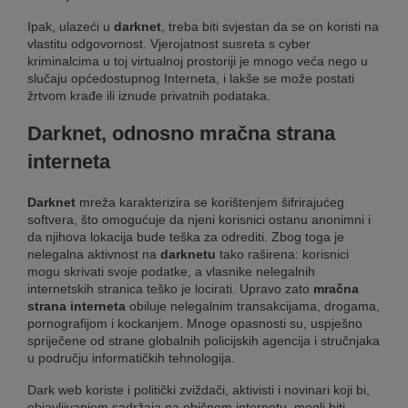
Ipak, ulazeći u
darknet
, treba biti svjestan da se on koristi na
vlastitu odgovornost. Vjerojatnost susreta s cyber
kriminalcima u toj virtualnoj prostoriji je mnogo veća nego u
slučaju općedostupnog Interneta, i lakše se može postati
žrtvom krađe ili iznude privatnih podataka.
Darknet, odnosno mračna strana
interneta
Darknet
mreža karakterizira se korištenjem šifrirajućeg
softvera, što omogućuje da njeni korisnici ostanu anonimni i
da njihova lokacija bude teška za odrediti. Zbog toga je
nelegalna aktivnost na
darknetu
tako raširena: korisnici
mogu skrivati svoje podatke, a vlasnike nelegalnih
internetskih stranica teško je locirati. Upravo zato
mračna
strana interneta
obiluje nelegalnim transakcijama, drogama,
pornografijom i kockanjem. Mnoge opasnosti su, uspješno
spriječene od strane globalnih policijskih agencija i stručnjaka
u području informatičkih tehnologija.
Dark web koriste i politički zviždači, aktivisti i novinari koji bi,
objavljivanjem sadržaja na običnom internetu, mogli biti