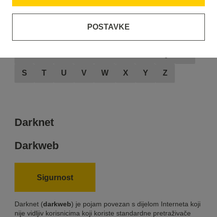
POSTAVKE
A
B
C
D
E
F
G
H
I
J
K
L
M
N
O
P
Q
R
S
T
U
V
W
X
Y
Z
Darknet
Darkweb
Sigurnost
Darknet (
darkweb
) je pojam povezan s dijelom Interneta koji
nije vidljiv korisnicima koji koriste standardne pretraživače