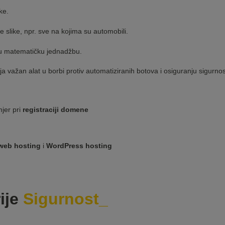
ke.
 slike, npr. sve na kojima su automobili.
vnu matematičku jednadžbu.
ja važan alat u borbi protiv automatiziranih botova i osiguranju sigurnost
mjer pri
registraciji domene
web hosting
i
WordPress hosting
ije
Sigurnost