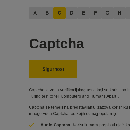
A
B
C
D
E
F
G
H
Captcha
Sigurnost
Captcha je vrsta verifikacijskog testa koji se koristi n
Turing test to tell Computers and Humans Apart”.
Captcha se temelji na predstavljanju izazova korisniku 
mnogo vrsta Captcha, od kojih su najpopularnije:
Audio Captcha:
Korisnik mora prepisati riječi ko