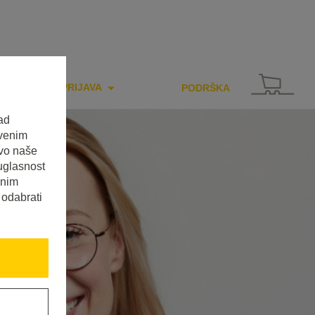
PRIJAVA
PODRŠKA
ad
tvenim
tvo naše
uglasnost
enim
 odabrati