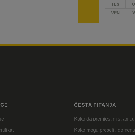
TLS
U
VPN
UGE
ČESTA PITANJA
ne
Kako da premjestim stranic
tifikati
Kako mogu preseliti domen