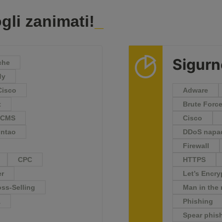
gli zanimati!
Sigurn
che
dy
Cisco
Adware
t
Brute Forc
CMS
Cisco
ntao
DDoS napa
Firewall
CPC
HTTPS
er
Let’s Encry
oss-Selling
Man in the 
A
Phishing
Spear phis