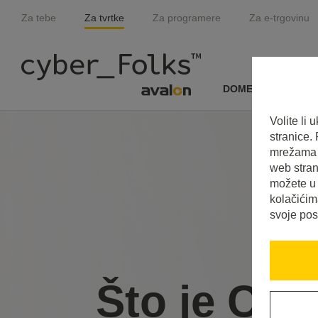
Za tebe
Za tvrtke
Za programere
Za e-trgovinu
DOMENE I SSL
Volite li
stranice.
mrežama i
web stran
možete u 
kolačićim
svoje pos
Što je Cap