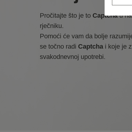
Pročitajte što je to
Captcha
u n
rječniku.
Pomoći će vam da bolje razumij
se točno radi
Captcha
i koje je 
svakodnevnoj upotrebi.