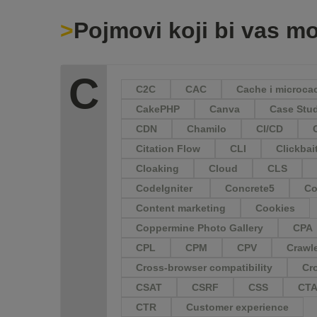
Pojmovi koji bi vas mo
C
C2C
CAC
Cache i microca
CakePHP
Canva
Case Stu
CDN
Chamilo
CI/CD
Citation Flow
CLI
Clickbai
Cloaking
Cloud
CLS
CodeIgniter
Concrete5
Co
Content marketing
Cookies
Coppermine Photo Gallery
CPA
CPL
CPM
CPV
Crawl
Cross-browser compatibility
Cr
CSAT
CSRF
CSS
CT
CTR
Customer experience