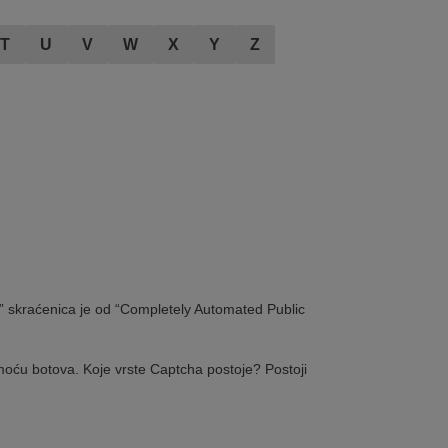
T
U
V
W
X
Y
Z
cha” skraćenica je od “Completely Automated Public
pomoću botova. Koje vrste Captcha postoje? Postoji