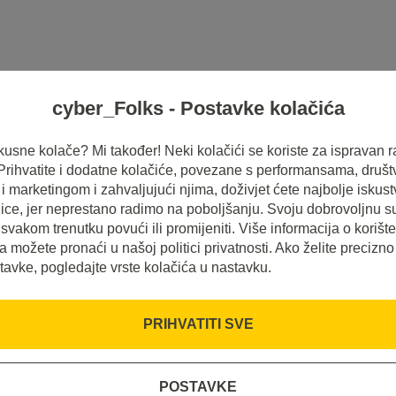
cyber_Folks - Postavke kolačića
HOSTING
SERVERI
INSPIRACIJE
 ukusne kolače? Mi također! Neki kolačići se koriste za ispravan r
 Prihvatite i dodatne kolačiće, povezane s performansama, druš
 marketingom i zahvaljujući njima, doživjet ćete najbolje iskus
ice, jer neprestano radimo na poboljšanju. Svoju dobrovoljnu s
svakom trenutku povući ili promijeniti. Više informacija o korišt
a možete pronaći u našoj politici privatnosti. Ako želite precizno
tavke, pogledajte vrste kolačića u nastavku.
PRIHVATITI SVE
tcha?
POSTAVKE