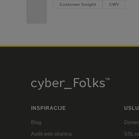
Customer Insight
CWV
INSPIRACIJE
USL
Blog
Dome
Audit web stranica
SSL cer