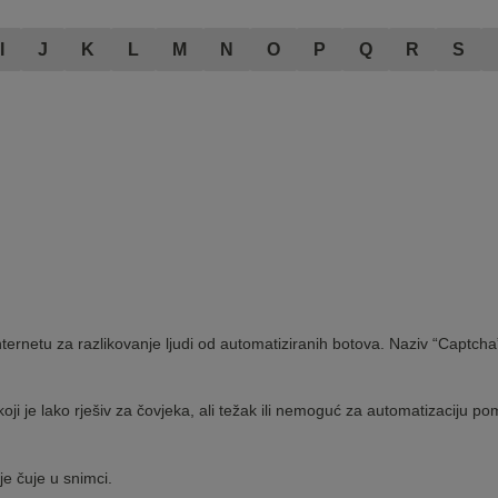
I
J
K
L
M
N
O
P
Q
R
S
a internetu za razlikovanje ljudi od automatiziranih botova. Naziv “Capt
koji je lako rješiv za čovjeka, ali težak ili nemoguć za automatizaciju 
je čuje u snimci.