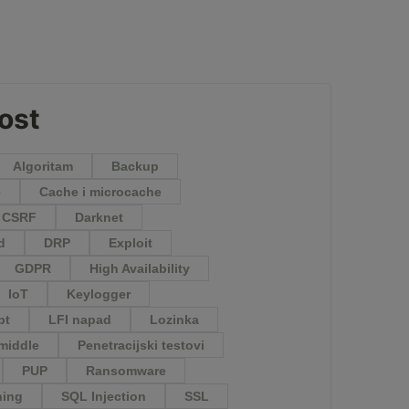
ost
Algoritam
Backup
e
Cache i microcache
CSRF
Darknet
d
DRP
Exploit
GDPR
High Availability
IoT
Keylogger
pt
LFI napad
Lozinka
middle
Penetracijski testovi
PUP
Ransomware
hing
SQL Injection
SSL