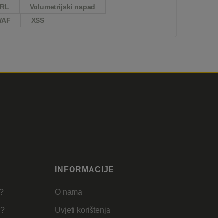
RL
Volumetrijski napad
WAF
XSS
INFORMACIJE
u?
O nama
u?
Uvjeti korištenja