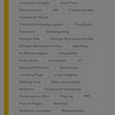
Customer Insight
Dark Post
Demand Gen
DM
Facebook Ads
Facebook Piksel
Fleksibilni display oglasi
Floodlight
Freeware
Geotargeting
Google Ads
Google Business Profile
Google Merchant Center
Hashtag
In-Stream oglasi
Infografika
Insta Story
Instagram
IoT
Keyword Planner
Konverzija
Landing Page
Lead magnet
Mailing lista
Mikro konverzija
Netiketa
Outbound marketing
Performance Max
Pop-up
PPS
Presell Pages
Referral
Reklamni bumperi
Remarketing