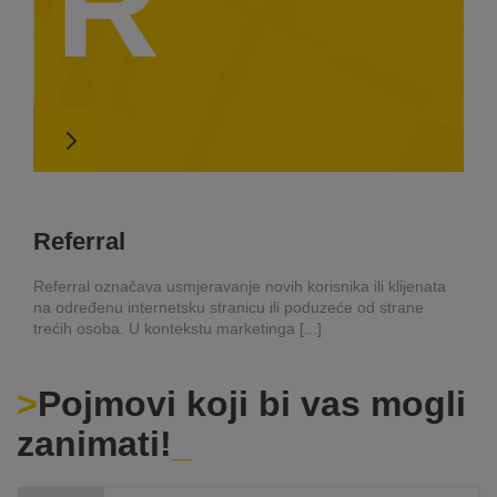
R
Referral
Referral označava usmjeravanje novih korisnika ili klijenata
na određenu internetsku stranicu ili poduzeće od strane
trećih osoba. U kontekstu marketinga [...]
Pojmovi koji bi vas mogli
zanimati!