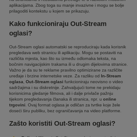
aplikacijama. Zbog toga su manje invazivne i mogu se bolje
prilagoditi kontekstu u kojem se prikazuju.
Kako funkcioniraju Out-Stream
oglasi?
Out-Stream oglasi automatski se reproduciraju kada korisnik
pregledava web stranicu ili aplikaciju. Mogu se postaviti na
različita mjesta, kao što su između odlomaka teksta, na
bočnim navigacijskim trakama ili u drugim dijelovima stranice.
Važno je da su te reklame pravilno optimizirane za različite
uređaje i brzine internetske veze. Za razliku od
In-Stream
oglasa
,
Out-Stream oglasi
funkcioniraju neovisno o video
sadržajima i su diskretnije. Zahvaljujući tome ne prekidaju
korisnicima gledanje filmova, ali i dalje privlače pažnju
tijekom pregledavanja članaka ili stranica, npr. u
online
trgovini
. Ovaj format oglasa je odličan za tvrtke koje žele
doseći širu publiku, bez ograničavanja na video platforme.
Zašto koristiti Out-Stream oglasi?