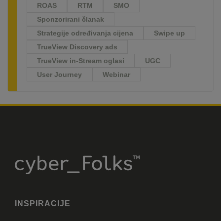
ROAS
RTM
SMO
Sponzorirani članak
Strategije određivanja cijena
Swipe up
TrueView Discovery ads
TrueView in-Stream oglasi
UGC
User Journey
Webinar
INSPIRACIJE