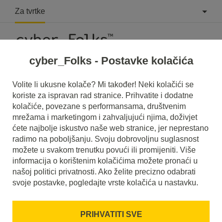
Za tvrtke
cyber_Folks - Postavke kolačića
Što je Out-Stream oglasi?
Volite li ukusne kolače? Mi također! Neki kolačići se
koriste za ispravan rad stranice. Prihvatite i dodatne
Pročitajte što je to
Out-Stream oglasi
u našem rječniku.
kolačiće, povezane s performansama, društvenim
Pomoći će vam da bolje razumijete o čemu se točno radi
mrežama i marketingom i zahvaljujući njima, doživjet
Out-Stream oglasi
i koje je značenje u svakodnevnoj
upotrebi.
ćete najbolje iskustvo naše web stranice, jer neprestano
radimo na poboljšanju. Svoju dobrovoljnu suglasnost
možete u svakom trenutku povući ili promijeniti. Više
informacija o korištenim kolačićima možete pronaći u
našoj politici privatnosti. Ako želite precizno odabrati
svoje postavke, pogledajte vrste kolačića u nastavku.
PRIHVATITI SVE