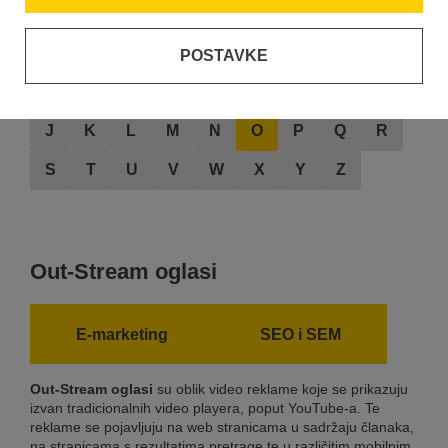
POSTAVKE
A
B
C
D
E
F
G
H
I
J
K
L
M
N
O
P
Q
R
S
T
U
V
W
X
Y
Z
Out-Stream oglasi
E-marketing
SEO i SEM
Out-Stream oglasi
su oblik video reklame koje se prikazuju
izvan tradicionalnih video playera, poput YouTube-a. Te
reklame se pojavljuju na web stranicama u sadržaju članaka,
na stranicama s rezultatima pretrage te u različitim mobilnim