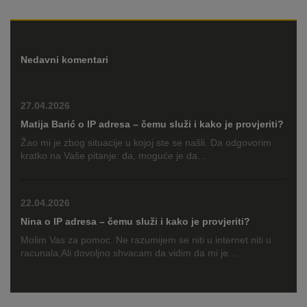
Nedavni komentari
27.04.2026
Matija Barić
o
IP adresa – čemu služi i kako je provjeriti?
Žao mi je zbog situacije u kojoj ste se našli. Da odgovorim
kratko na Vaše pitanje: da, moguće je da…
22.04.2026
Nina o
IP adresa – čemu služi i kako je provjeriti?
Molim Vas za pomoc. Ne razumijem se niti u internet niti u
racunala,Ali dovoljno shvacam da vidim da mi je…