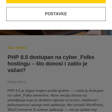
POSTAVKE
Ulaz tjedna
PHP 8.5 dostupan na cyber_Folks
hostingu – što donosi i zašto je
važan?
Matija Barić
PHP 8.5 je stigao krajem prošle godine — i sada je dostupan
na cyber_Folks serverima. Nova verzija donosi niz
poboljšanja koja će direktno utjecati na brzinu, stabilnost i
jednostavnost razvoja web aplikacija. Ako koristiš WordPress,
WooCommerce ili custom aplikacije — ovo je update koji