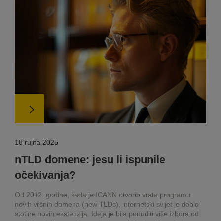
18 rujna 2025
nTLD domene: jesu li ispunile
očekivanja?
Od 2012. godine, kada je ICANN otvorio vrata programu
novih vršnih domena (new TLDs), internetski svijet je dobio
stotine novih ekstenzija. Ideja je bila ponuditi više izbora od