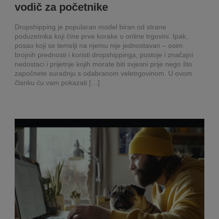
vodič za početnike
Dropshipping je popularan model biran od strane
poduzetnika koji čine prve korake u online trgovini. Ipak,
posao koji se temelji na njemu nije jednostavan – osim
brojnih prednosti i koristi dropshippinga, postoje i značajni
nedostaci i prijetnje kojih morate biti svjesni prije nego što
započnete suradnju s odabranom veletrgovinom. U ovom
članku ću vam pokazati […]