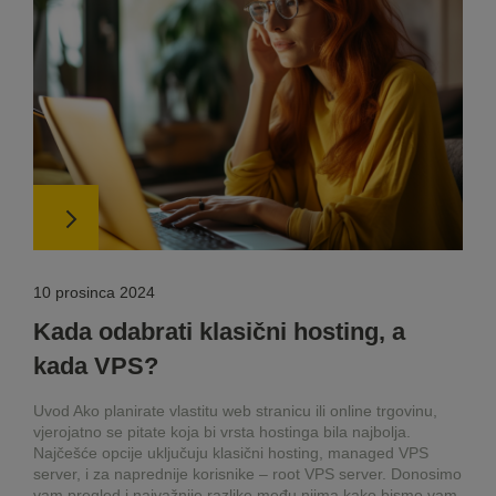
10 prosinca 2024
Kada odabrati klasični hosting, a
kada VPS?
Uvod Ako planirate vlastitu web stranicu ili online trgovinu,
vjerojatno se pitate koja bi vrsta hostinga bila najbolja.
Najčešće opcije uključuju klasični hosting, managed VPS
server, i za naprednije korisnike – root VPS server. Donosimo
vam pregled i najvažnije razlike među njima kako bismo vam