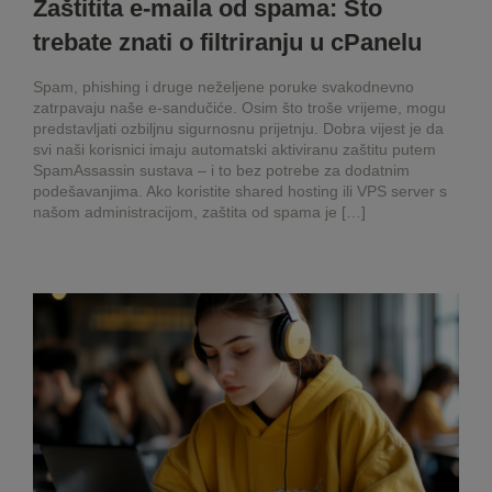
Zaštitita e-maila od spama: Što
trebate znati o filtriranju u cPanelu
Spam, phishing i druge neželjene poruke svakodnevno
zatrpavaju naše e-sandučiće. Osim što troše vrijeme, mogu
predstavljati ozbiljnu sigurnosnu prijetnju. Dobra vijest je da
svi naši korisnici imaju automatski aktiviranu zaštitu putem
SpamAssassin sustava – i to bez potrebe za dodatnim
podešavanjima. Ako koristite shared hosting ili VPS server s
našom administracijom, zaštita od spama je […]