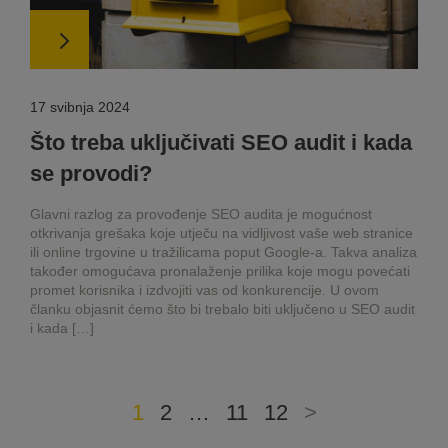
17 svibnja 2024
Što treba uključivati ​​SEO audit i kada
se provodi?
Glavni razlog za provođenje SEO audita je mogućnost
otkrivanja grešaka koje utječu na vidljivost vaše web stranice
ili online trgovine u tražilicama poput Google-a. Takva analiza
također omogućava pronalaženje prilika koje mogu povećati
promet korisnika i izdvojiti vas od konkurencije. U ovom
članku objasnit ćemo što bi trebalo biti uključeno u SEO audit
i kada […]
1
2
…
11
12
>