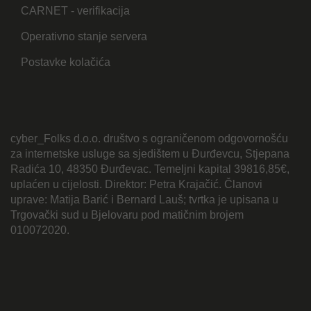
CARNET - verifikacija
Operativno stanje servera
Postavke kolačića
cyber_Folks d.o.o. društvo s ograničenom odgovornošću
za internetske usluge sa sjedištem u Đurđevcu, Stjepana
Radića 10, 48350 Đurđevac. Temeljni kapital 39816,85€,
uplaćen u cijelosti. Direktor: Petra Krajačić. Članovi
uprave: Matija Barić i Bernard Lauš; tvrtka je upisana u
Trgovački sud u Bjelovaru pod matičnim brojem
010072020.