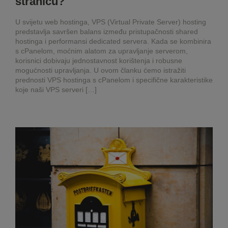
stranicu?
U svijetu web hostinga, VPS (Virtual Private Server) hosting
predstavlja savršen balans između pristupačnosti shared
hostinga i performansi dedicated servera. Kada se kombinira
s cPanelom, moćnim alatom za upravljanje serverom,
korisnici dobivaju jednostavnost korištenja i robusne
mogućnosti upravljanja. U ovom članku ćemo istražiti
prednosti VPS hostinga s cPanelom i specifične karakteristike
koje naši VPS serveri […]