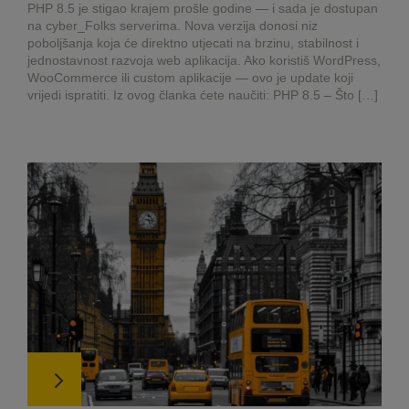
PHP 8.5 je stigao krajem prošle godine — i sada je dostupan
na cyber_Folks serverima. Nova verzija donosi niz
poboljšanja koja će direktno utjecati na brzinu, stabilnost i
jednostavnost razvoja web aplikacija. Ako koristiš WordPress,
WooCommerce ili custom aplikacije — ovo je update koji
vrijedi ispratiti. Iz ovog članka ćete naučiti: PHP 8.5 – Što […]