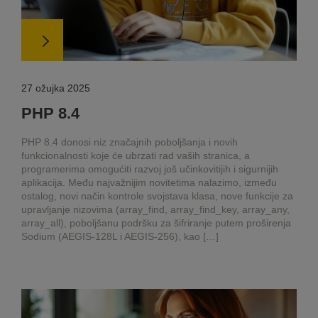
27 ožujka 2025
PHP 8.4
PHP 8.4 donosi niz značajnih poboljšanja i novih
funkcionalnosti koje će ubrzati rad vaših stranica, a
programerima omogućiti razvoj još učinkovitijih i sigurnijih
aplikacija. Među najvažnijim novitetima nalazimo, između
ostalog, novi način kontrole svojstava klasa, nove funkcije za
upravljanje nizovima (array_find, array_find_key, array_any,
array_all), poboljšanu podršku za šifriranje putem proširenja
Sodium (AEGIS-128L i AEGIS-256), kao […]