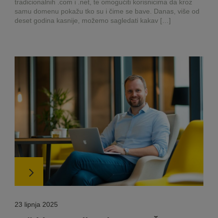
tradicionalnih .com i .net, te omogućiti korisnicima da kroz
samu domenu pokažu tko su i čime se bave. Danas, više od
deset godina kasnije, možemo sagledati kakav […]
23 lipnja 2025