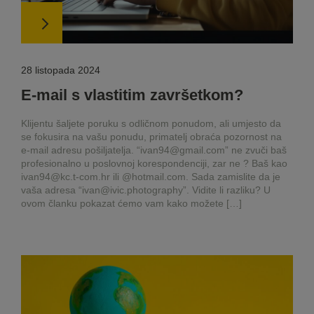
28 listopada 2024
E-mail s vlastitim završetkom?
Klijentu šaljete poruku s odličnom ponudom, ali umjesto da
se fokusira na vašu ponudu, primatelj obraća pozornost na
e-mail adresu pošiljatelja. “ivan94@gmail.com” ne zvuči baš
profesionalno u poslovnoj korespondenciji, zar ne ? Baš kao
ivan94@kc.t-com.hr ili @hotmail.com. Sada zamislite da je
vaša adresa “ivan@ivic.photography”. Vidite li razliku? U
ovom članku pokazat ćemo vam kako možete […]