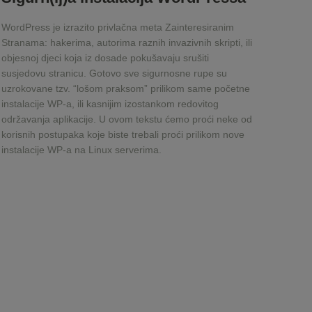
WordPress je izrazito privlačna meta Zainteresiranim
Stranama: hakerima, autorima raznih invazivnih skripti, ili
objesnoj djeci koja iz dosade pokušavaju srušiti
susjedovu stranicu. Gotovo sve sigurnosne rupe su
uzrokovane tzv. “lošom praksom” prilikom same početne
instalacije WP-a, ili kasnijim izostankom redovitog
održavanja aplikacije. U ovom tekstu ćemo proći neke od
korisnih postupaka koje biste trebali proći prilikom nove
instalacije WP-a na Linux serverima.