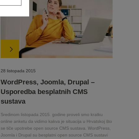
28 listopada 2015
WordPress, Joomla, Drupal –
Usporedba besplatnih CMS
sustava
Sredinom listopada 2015. godine proveli smo kratku
online anketu da vidimo kakva je situacija u Hrvatskoj što
se tiče upotrebe open source CMS sustava. WordPress,
Joomla i Drupal su besplatni open source CMS sustavi