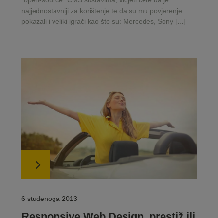
“open-source“ CMS sustavima, vidjeti ćete da je
najjednostavniji za korištenje te da su mu povjerenje
pokazali i veliki igrači kao što su: Mercedes, Sony […]
6 studenoga 2013
Responsive Web Design, prestiž ili