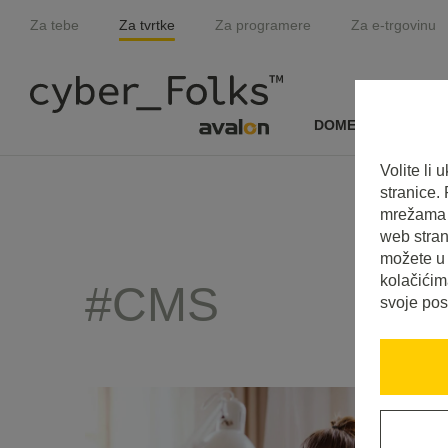
Za tebe
Za tvrtke
Za programere
Za e-trgovinu
DOMENE I SSL
Volite li
stranice.
mrežama i
web stran
možete u 
kolačićim
#CMS
svoje pos