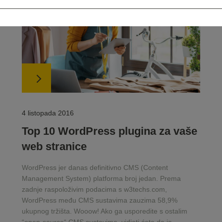
4 listopada 2016
Top 10 WordPress plugina za vaše
web stranice
WordPress jer danas definitivno CMS (Content
Management System) platforma broj jedan. Prema
zadnje raspoloživim podacima s w3techs.com,
WordPress među CMS sustavima zauzima 58,9%
ukupnog tržišta. Wooow! Ako ga usporedite s ostalim