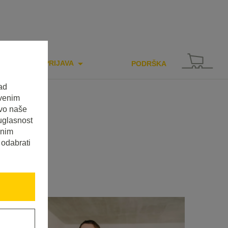
PRIJAVA
PODRŠKA
ad
tvenim
tvo naše
uglasnost
enim
 odabrati