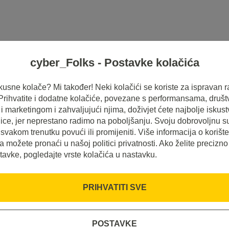
cyber_Folks - Postavke kolačića
HOSTING
SERVERI
INSPIRACIJE
 ukusne kolače? Mi također! Neki kolačići se koriste za ispravan r
 Prihvatite i dodatne kolačiće, povezane s performansama, druš
 marketingom i zahvaljujući njima, doživjet ćete najbolje iskus
ice, jer neprestano radimo na poboljšanju. Svoju dobrovoljnu s
svakom trenutku povući ili promijeniti. Više informacija o korišt
a možete pronaći u našoj politici privatnosti. Ako želite precizno
tavke, pogledajte vrste kolačića u nastavku.
PRIHVATITI SVE
POSTAVKE