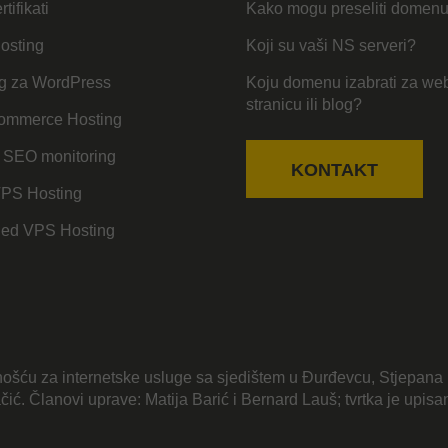
tifikati
Kako mogu preseliti domen
osting
Koji su vaši NS serveri?
g za WordPress
Koju domenu izabrati za we
stranicu ili blog?
mmerce Hosting
 SEO monitoring
KONTAKT
VPS Hosting
ed VPS Hosting
ošću za internetske usluge sa sjedištem u Đurđevcu, Stjepana 
jačić. Članovi uprave: Matija Barić i Bernard Lauš; tvrtka je upi