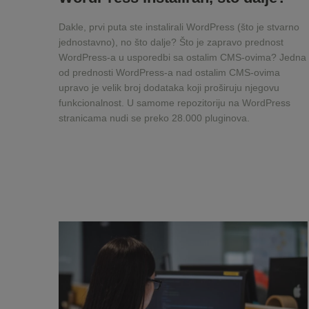
Dakle, prvi puta ste instalirali WordPress (što je stvarno
jednostavno), no što dalje? Što je zapravo prednost
WordPress-a u usporedbi sa ostalim CMS-ovima? Jedna
od prednosti WordPress-a nad ostalim CMS-ovima
upravo je velik broj dodataka koji proširuju njegovu
funkcionalnost. U samome repozitoriju na WordPress
stranicama nudi se preko 28.000 pluginova.