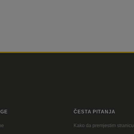
UGE
ČESTA PITANJA
ne
Kako da premjestim stranic