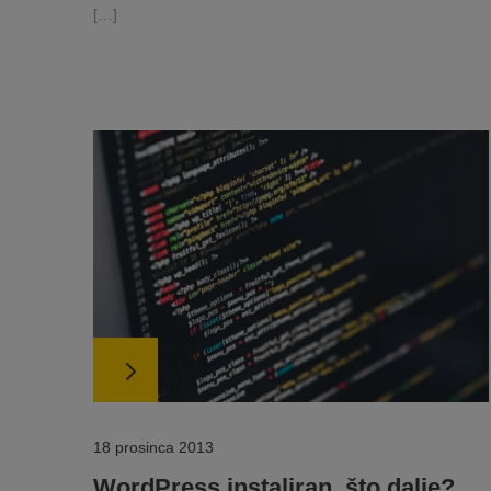
[…]
18 prosinca 2013
WordPress instaliran, što dalje?