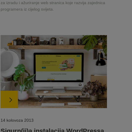
za izradu i ažuriranje web stranica koje razvija zajednica
programera iz cijelog svijeta.
14 kolovoza 2013
Sigurn(ij)a instalacija WordPressa