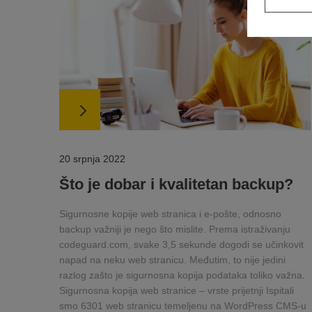
20 srpnja 2022
Što je dobar i kvalitetan backup?
Sigurnosne kopije web stranica i e-pošte, odnosno
backup važniji je nego što mislite. Prema istraživanju
codeguard.com, svake 3,5 sekunde dogodi se učinkovit
napad na neku web stranicu. Međutim, to nije jedini
razlog zašto je sigurnosna kopija podataka toliko važna.
Sigurnosna kopija web stranice – vrste prijetnji Ispitali
smo 6301 web stranicu temeljenu na WordPress CMS-u