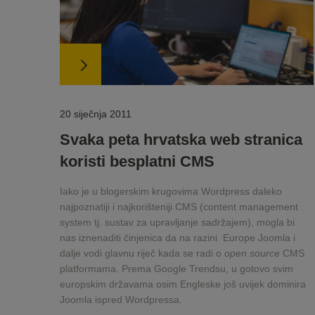
20 siječnja 2011
Svaka peta hrvatska web stranica
koristi besplatni CMS
Iako je u blogerskim krugovima Wordpress daleko
najpoznatiji i najkorišteniji CMS (content management
system tj. sustav za upravljanje sadržajem), mogla bi
nas iznenaditi činjenica da na razini Europe Joomla i
dalje vodi glavnu riječ kada se radi o
open source
CMS
platformama. Prema Google Trendsu, u gotovo svim
europskim državama osim Engleske još uvijek dominira
Joomla ispred Wordpressa.