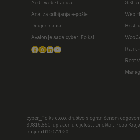
Audit web stranica
SSL cer
Analiza odbijanja e-pošte
Web H
Drugi o nama
Hostin
Avalon je sada cyber_Folks!
WooCo
Facebook
Instagram
LinkedIn
YouTube
Rank -
Root 
Manag
cyber_Folks d.o.o. društvo s ograničenom odgovorn
39816,85€, uplaćen u cijelosti. Direktor: Petra Kra
brojem 010072020.