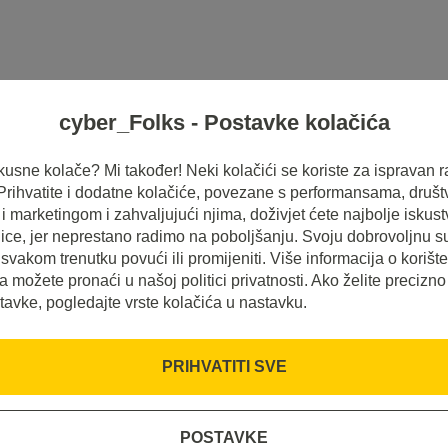
cyber_Folks - Postavke kolačića
HOSTING
SERVERI
INSPIRACIJE
 ukusne kolače? Mi također! Neki kolačići se koriste za ispravan r
 Prihvatite i dodatne kolačiće, povezane s performansama, druš
 marketingom i zahvaljujući njima, doživjet ćete najbolje iskus
ice, jer neprestano radimo na poboljšanju. Svoju dobrovoljnu s
svakom trenutku povući ili promijeniti. Više informacija o korišt
a možete pronaći u našoj politici privatnosti. Ako želite precizno
tavke, pogledajte vrste kolačića u nastavku.
ašeg
PRIHVATITI SVE
POSTAVKE