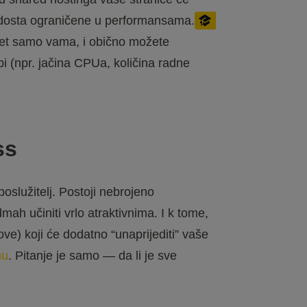
će dosta ograničene u performansama.
itet samo vama, i obično možete
bi (npr. jačina CPUa, količina radne
ss
oslužitelj. Postoji nebrojeno
ah učiniti vrlo atraktivnima. I k tome,
ve) koji će dodatno “unaprijediti” vaše
nu
. Pitanje je samo — da li je sve