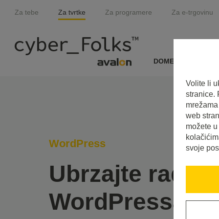
Za tebe
Za tvrtke
Za programere
Za e-trgovinu
DOMENE I SSL
Volite li
stranice.
mrežama i
web stran
možete u 
kolačićim
WordPress
svoje pos
Ubrzajte rad v
WordPressa