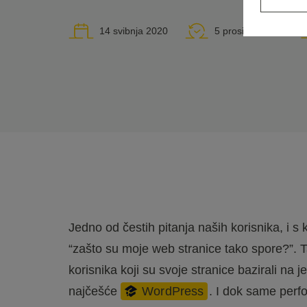
14 svibnja 2020
5 prosinca 2023
Jedno od čestih pitanja naših korisnika, i 
“zašto su moje web stranice tako spore?”. 
korisnika koji su svoje stranice bazirali n
najčešće
WordPress
. I dok same perf