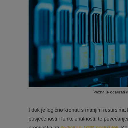
Važno je odabrati 
I dok je logično krenuti s manjim resursima
posjećenosti i funkcionalnosti, te povećanje
premjestiti na
dedicirani VPS poslužitelj
. Ko