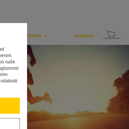
PRIJAVA
PODRŠKA
ad
tvenim
tvo naše
uglasnost
enim
 odabrati