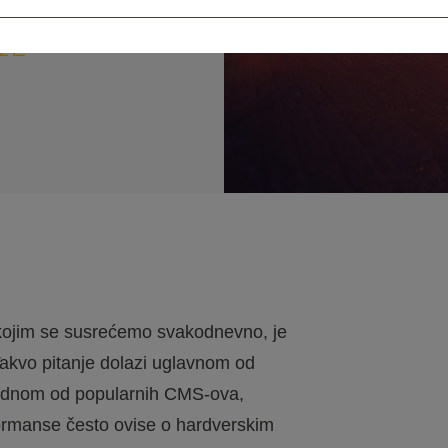
cca.
6
min
s kojim se susrećemo svakodnevno, je
Takvo pitanje dolazi uglavnom od
a jednom od popularnih CMS-ova,
ormanse često ovise o hardverskim