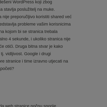
odešeni WordPress koji zbog
 stavlja poslužitelj na muke.
nije preporučljivo koristiti shared već
redstavlja probleme vašim korisnicima
ina kojom bi se stranica trebala
lno 4 sekunde, i ukoliko stranica nije
će otići. Druga bitna stvar je kako
j. vidljivost. Google i drugi
e stranice i time izravno utjecati na
apočeti?
ada web stranice počnu sporije