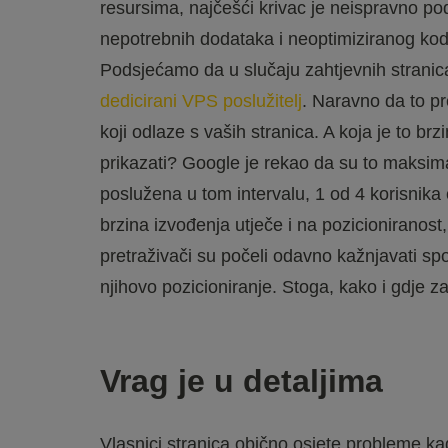
resursima, najčešći krivac je neispravno p
nepotrebnih dodataka i neoptimiziranog koda
Podsjećamo da u slučaju zahtjevnih stranica 
dedicirani VPS poslužitelj
. Naravno da to p
koji odlaze s vaših stranica. A koja je to brz
prikazati? Google je rekao da su to maksima
poslužena u tom intervalu, 1 od 4 korisnika 
brzina izvođenja utječe i na pozicioniranost, t
pretraživači su počeli odavno kažnjavati spor
njihovo pozicioniranje. Stoga, kako i gdje z
Vrag je u detaljima
Vlasnici stranica obično osjete probleme k