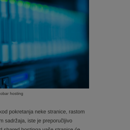
dobar hosting
 kod pokretanja neke stranice, rastom
m sadržaja, iste je preporučljivo
d shared hostinga vaše stranice će