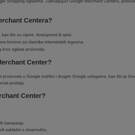
gle Shopping oglasima. Zahvaljujući Google Merchant Centeru, poduzetni
erchant Centera?
kao što su cijene, dostupnost ili opisi.
bno korisno za vlasnike
internetskih trgovina
.
g kroz oglase proizvoda.
 Merchant Center?
 proizvoda u Google tražilici i drugim Google uslugama, kao što je Goo
većati prodaju.
erchant Center?
nih kampanja.
ili sukladni s stvarnošću.