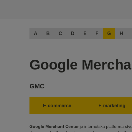
A
B
C
D
E
F
G
H
Google Mercha
GMC
E-commerce
E-marketing
Google Merchant Center
je internetska platforma stv