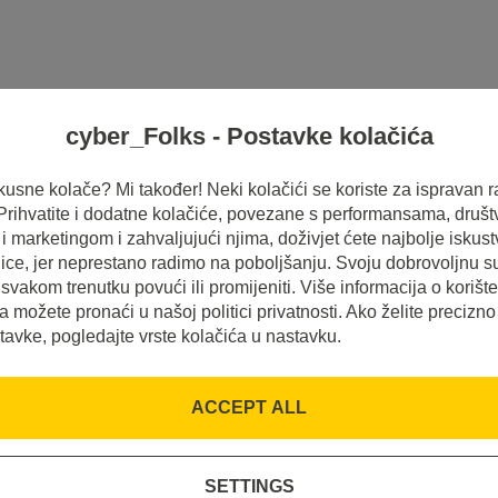
cyber_Folks - Postavke kolačića
HOSTING
SERVERI
INSPIRACIJE
 ukusne kolače? Mi također! Neki kolačići se koriste za ispravan r
 Prihvatite i dodatne kolačiće, povezane s performansama, druš
 marketingom i zahvaljujući njima, doživjet ćete najbolje iskus
ice, jer neprestano radimo na poboljšanju. Svoju dobrovoljnu s
svakom trenutku povući ili promijeniti. Više informacija o korišt
a možete pronaći u našoj politici privatnosti. Ako želite precizno
tavke, pogledajte vrste kolačića u nastavku.
ACCEPT ALL
oogle
SETTINGS