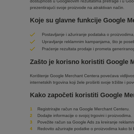
dostupnosti u Googleovim rezultatima pretrage i u Goo
prezentirajući svoje proizvode na atraktivan način.
Koje su glavne funkcije Google M
Postavljanje i ažuriranje podataka o proizvodima, 
Upravljanje reklamnim kampanjama, što je pose
Praćenje rezultata prodaje i prometa generirano
Zašto je korisno koristiti Google
Korištenje Google Merchant Centera povećava vidljivost
internetskih trgovina
koji žele proširiti svoje tržište i po
Kako započeti koristiti Google M
Registrirajte račun na Google Merchant Centeru.
Dodajte informacije o svojoj trgovini i proizvodima.
Povežite račun sa
Google Ads
za kreiranje reklam
Redovito ažurirajte podatke o proizvodima kako bi b