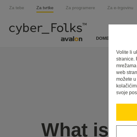
Za tebe
Za tvrtke
Za programere
Za e-trgovinu
DOMENE I SSL
Volite li
stranice.
mrežama i
web stran
možete u 
kolačićim
svoje pos
What is G