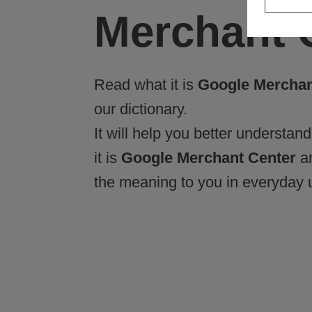
Merchant 
Read what it is
Google Merchan
our dictionary.
It will help you better understan
it is
Google Merchant Center
an
the meaning to you in everyday 