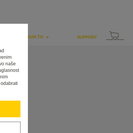
LOGIN TO
SUPPORT
ad
tvenim
tvo naše
uglasnost
enim
 odabrati