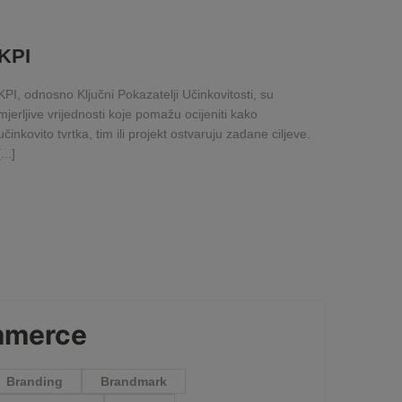
KPI
KPI, odnosno Ključni Pokazatelji Učinkovitosti, su
mjerljive vrijednosti koje pomažu ocijeniti kako
učinkovito tvrtka, tim ili projekt ostvaruju zadane ciljeve.
[...]
mmerce
Branding
Brandmark