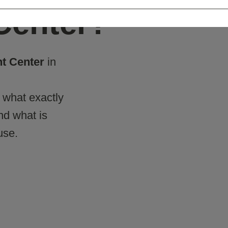
Center?
t Center
in
d what exactly
d what is
use.