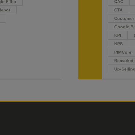
e Filter
CAC
lebot
CTA
Customer 
Google Bu
KPI
NPS
PIMCore
Remarket
Up-Sellin