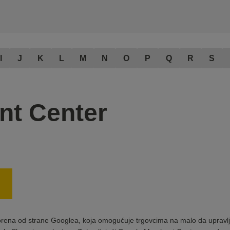
I
J
K
L
M
N
O
P
Q
R
S
nt Center
orena od strane Googlea, koja omogućuje trgovcima na malo da upravlja