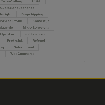
Cross-Selling
CSAT
Customer experience
Insight
Dropshipping
siness Profile
Konverzija
Magento
Mikro konverzija
OpenCart
osCommerce
Predložak
Referral
ing
Sales funnel
g
WooCommerce