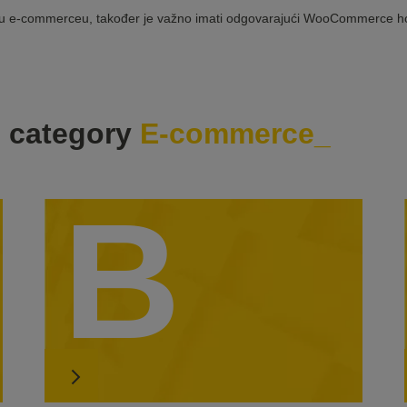
e u e-commerceu, također je važno imati odgovarajući
WooCommerce ho
e category
E-commerce
B