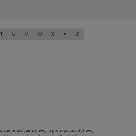
T
U
V
W
X
Y
Z
ju informacijama o svojim proizvodima i njihovoj