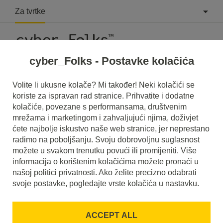
Za tvrtke
cyber_Folks - Postavke kolačića
What is Google Business Profile?
Volite li ukusne kolače? Mi također! Neki kolačići se
koriste za ispravan rad stranice. Prihvatite i dodatne
Read what it is
Google Business Profile
in our dictionary.
kolačiće, povezane s performansama, društvenim
It will help you better understand what exactly it is
Google
mrežama i marketingom i zahvaljujući njima, doživjet
Business Profile
and what is the meaning to you in
everyday use.
ćete najbolje iskustvo naše web stranice, jer neprestano
radimo na poboljšanju. Svoju dobrovoljnu suglasnost
možete u svakom trenutku povući ili promijeniti. Više
informacija o korištenim kolačićima možete pronaći u
našoj politici privatnosti. Ako želite precizno odabrati
svoje postavke, pogledajte vrste kolačića u nastavku.
A
B
C
D
E
F
G
H
I
J
K
L
M
N
O
P
Q
R
ACCEPT ALL