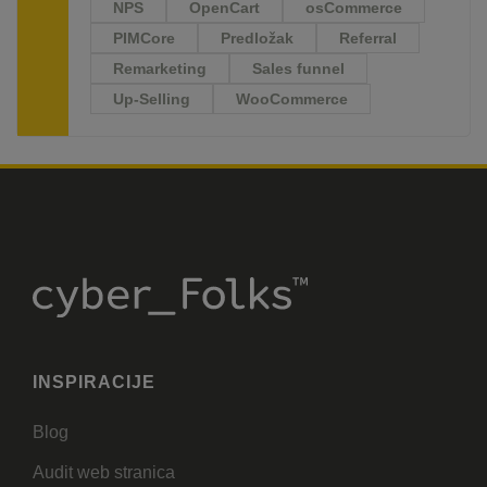
NPS
OpenCart
osCommerce
PIMCore
Predložak
Referral
Remarketing
Sales funnel
Up-Selling
WooCommerce
INSPIRACIJE
Blog
Audit web stranica