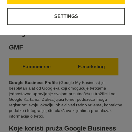
S
T
U
V
W
X
Y
Z
SETTINGS
Google Business Profile
GMF
E-commerce
E-marketing
Google Business Profile
(Google My Business) je
besplatan alat od Google-a koji omogućuje tvrtkama
jednostavno upravljanje svojom prisutnošću u tražilici i na
Google Kartama. Zahvaljujući tome, poduzeća mogu
registrirati svoju lokaciju, objavljivati radno vrijeme, kontaktne
podatke i fotografije, što olakšava klijentima pronalazak
informacija o tvrtki.
Koje koristi pruža Google
Business