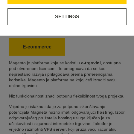
SETTINGS
Magento
E-commerce
Magento je platforma koja se koristi u
e-trgovini
, dostupna
pod otvorenom licencom. To omogućava da se kod
neprestano razvija i prilagođava prema preferencijama
korisnika. Magento je platforma na kojoj ćeš izraditi svoju
online trgovinu.
Niz funkcionalnosti znači potpunu fleksibilnost tvoga projekta.
Vrijedno je istaknuti da je za potpuno iskorištavanje
potencijala Magneta nužno imati odgovarajući
hosting
. Izbor
odgovarajućeg pružatelja hosting usluga ključan je za
učinkovitost i sigurnost internetske trgovine. Također je
vrijedno razmotriti
VPS server
, koji pruža veću računalnu