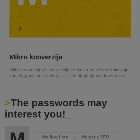
Mikro konverzija
Mikro konverzija je sitna akcija korisnika na web stranici koja
vodi do postizanja većeg cilja, kao što je glavna konverzija
[...]
The passwords may
interest you!
M
Mailing lista
Majestic SEO