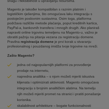
snagu i fleksibilnost u upravljanju resursima.
Magento je također kompatibilan s raznim platnim i
logističkim rješenjima, što omogućava laku integraciju s
postojećim poslovnim sustavima. Osim toga, platforma
podržava različite metode plaćanja, poput kreditnih kartica,
PayPal-a, bankovnih transfera i mnogih drugih. Ako planiraš
napraviti online trgovinu temeljenu na Magento-u, važno je
obratiti pažnju na pitanja vezana za registraciju domene.
Pravilna
registracija domene
je prvi korak u stvaranju
profesionalnog i pouzdanog imidža tvoje trgovine na mreži.
Zašto Magento?
jedna od najpopularnijih platformi za provođenje
prodaje na internetu,
napredna analitika – s njom možeš mjeriti iskustva
klijenata i optimizirati aktivnosti. Magento omogućava
integraciju s brojnim analitičkim alatima. Na temelju
njih možeš mjeriti promet na stranici i pratiti ponašanje
korisnika.
skalabilnost arhitekture – bogate funkcionalnosti