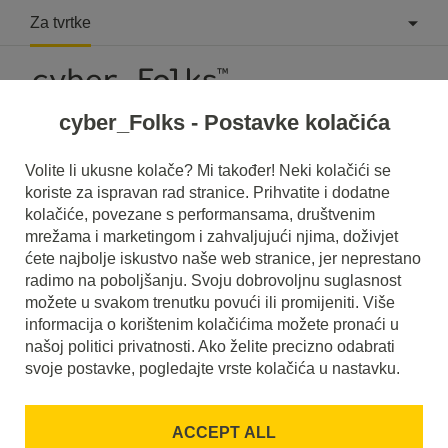
Za tvrtke
cyber_Folks - Postavke kolačića
What is Magento?
Volite li ukusne kolače? Mi također! Neki kolačići se
koriste za ispravan rad stranice. Prihvatite i dodatne
Read what it is
Magento
in our dictionary.
kolačiće, povezane s performansama, društvenim
It will help you better understand what exactly it is
Magento
mrežama i marketingom i zahvaljujući njima, doživjet
and what is the meaning to you in everyday use.
ćete najbolje iskustvo naše web stranice, jer neprestano
radimo na poboljšanju. Svoju dobrovoljnu suglasnost
možete u svakom trenutku povući ili promijeniti. Više
informacija o korištenim kolačićima možete pronaći u
našoj politici privatnosti. Ako želite precizno odabrati
A
B
C
D
E
F
G
H
I
svoje postavke, pogledajte vrste kolačića u nastavku.
J
K
L
M
N
O
P
Q
R
ACCEPT ALL
S
T
U
V
W
X
Y
Z