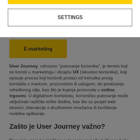
SETTINGS
User Journey
E-marketing
User Journey
, odnosno “putovanje korisnika”, je termin koji
se koristi u marketingu i dizajnu
UX
(iskustvo korisnika), koji
opisuje proces koji korisnik prolazi od trenutka prvog
kontakta s markom, proizvodom ili uslugom, do postizanja
određenog cilja, kao što je kupnja proizvoda u
online
trgovini
. U digitalnom kontekstu, korisničko putovanje može
uključivati različite točke dodira, kao što su posjet web
stranici, interakcije s društvenim mrežama ili korištenje
mobilne aplikacije.
Zašto je User Journey važno?