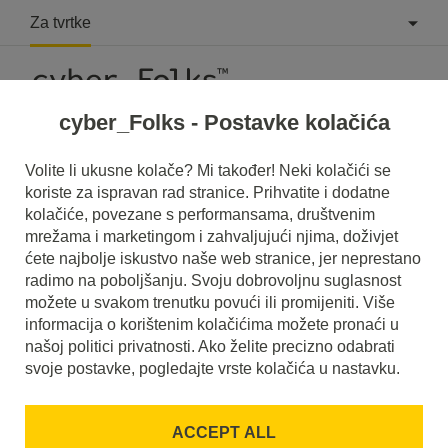
Za tvrtke
cyber_Folks - Postavke kolačića
What is User Journey?
Volite li ukusne kolače? Mi također! Neki kolačići se
koriste za ispravan rad stranice. Prihvatite i dodatne
Read what it is
User Journey
in our dictionary.
kolačiće, povezane s performansama, društvenim
It will help you better understand what exactly it is
User
mrežama i marketingom i zahvaljujući njima, doživjet
Journey
and what is the meaning to you in everyday use.
ćete najbolje iskustvo naše web stranice, jer neprestano
radimo na poboljšanju. Svoju dobrovoljnu suglasnost
možete u svakom trenutku povući ili promijeniti. Više
informacija o korištenim kolačićima možete pronaći u
našoj politici privatnosti. Ako želite precizno odabrati
A
B
C
D
E
F
G
H
I
svoje postavke, pogledajte vrste kolačića u nastavku.
J
K
L
M
N
O
P
Q
R
ACCEPT ALL
S
T
U
V
W
X
Y
Z