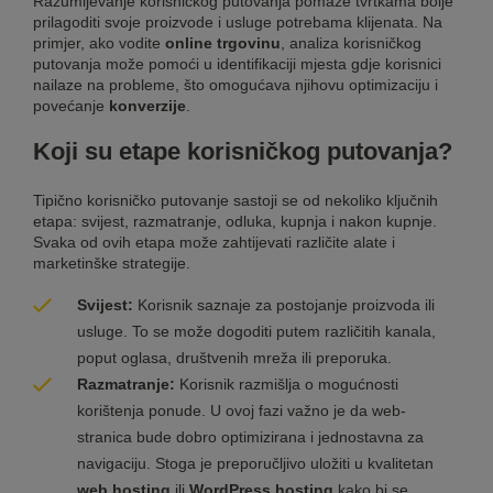
Razumijevanje korisničkog putovanja pomaže tvrtkama bolje
prilagoditi svoje proizvode i usluge potrebama klijenata. Na
primjer, ako vodite
online trgovinu
, analiza korisničkog
putovanja može pomoći u identifikaciji mjesta gdje korisnici
nailaze na probleme, što omogućava njihovu optimizaciju i
povećanje
konverzije
.
Koji su etape korisničkog putovanja?
Tipično korisničko putovanje sastoji se od nekoliko ključnih
etapa: svijest, razmatranje, odluka, kupnja i nakon kupnje.
Svaka od ovih etapa može zahtijevati različite alate i
marketinške strategije.
Svijest:
Korisnik saznaje za postojanje proizvoda ili
usluge. To se može dogoditi putem različitih kanala,
poput oglasa, društvenih mreža ili preporuka.
Razmatranje:
Korisnik razmišlja o mogućnosti
korištenja ponude. U ovoj fazi važno je da web-
stranica bude dobro optimizirana i jednostavna za
navigaciju. Stoga je preporučljivo uložiti u kvalitetan
web hosting
ili
WordPress hosting
kako bi se