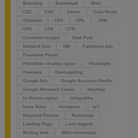
Branding
Brandmark
Brief
C2C
CAC
Canva
Case Study
Clickbait
CPA
CPL
CPM
CPV
CTA
CTR
Customer Insight
Dark Post
Demand Gen
DM
Facebook Ads
Facebook Piksel
Fleksibilni display oglasi
Floodlight
Freeware
Geotargeting
Google Ads
Google Business Profile
Google Merchant Center
Hashtag
In-Stream oglasi
Infografika
Insta Story
Instagram
IoT
Keyword Planner
Konverzija
Landing Page
Lead magnet
Mailing lista
Mikro konverzija