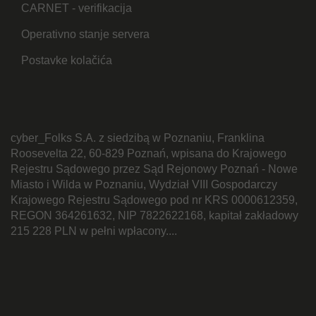
CARNET - verifikacija
Operativno stanje servera
Postavke kolačića
cyber_Folks S.A. z siedzibą w Poznaniu, Franklina
Roosevelta 22, 60-829 Poznań, wpisana do Krajowego
Rejestru Sądowego przez Sąd Rejonowy Poznań - Nowe
Miasto i Wilda w Poznaniu, Wydział VIII Gospodarczy
Krajowego Rejestru Sądowego pod nr KRS 0000612359,
REGON 364261632, NIP 7822622168, kapitał zakładowy
215 228 PLN w pełni wpłacony....