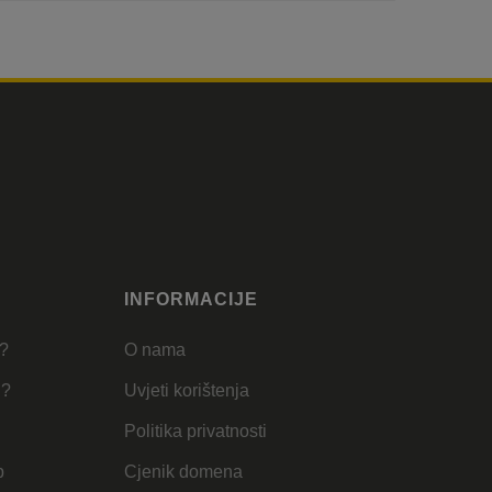
INFORMACIJE
u?
O nama
u?
Uvjeti korištenja
Politika privatnosti
b
Cjenik domena