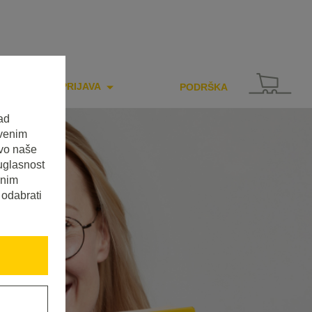
PRIJAVA
PODRŠKA
ad
tvenim
tvo naše
uglasnost
enim
 odabrati