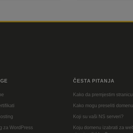
UGE
ČESTA PITANJA
ne
Kako da premjestim stranic
tifikati
Kako mogu preseliti domen
osting
Koji su vaši NS serveri?
g za WordPress
Koju domenu izabrati za we