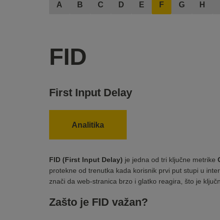
A
B
C
D
E
F
G
H
FID
First Input Delay
Analitika
FID (First Input Delay)
je jedna od tri ključne metrike
protekne od trenutka kada korisnik prvi put stupi u inte
znači da web-stranica brzo i glatko reagira, što je ključ
Zašto je FID važan?