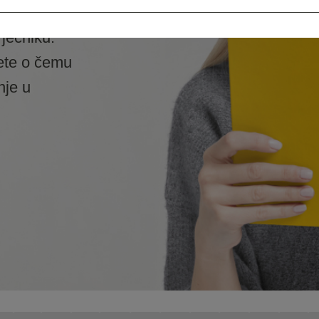
ječniku.
ete o čemu
nje u