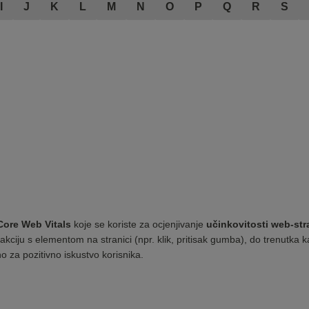
I
J
K
L
M
N
O
P
Q
R
S
Core Web Vitals
koje se koriste za ocjenjivanje
učinkovitosti web-str
rakciju s elementom na stranici (npr. klik, pritisak gumba), do trenutka 
no za pozitivno iskustvo korisnika.