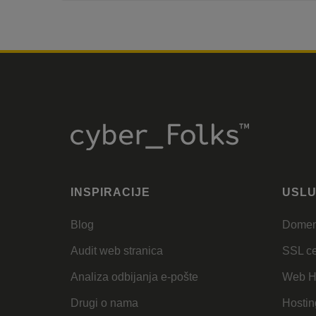
INSPIRACIJE
USL
Blog
Dome
Audit web stranica
SSL cer
Analiza odbijanja e-pošte
Web H
Drugi o nama
Hostin