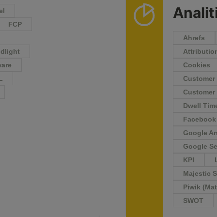
Analit
el
FCP
Ahrefs
dlight
Attributio
ware
Cookies
L
Customer 
Customer 
Dwell Tim
Facebook 
Google An
Google Se
KPI
Majestic 
Piwik (Ma
SWOT