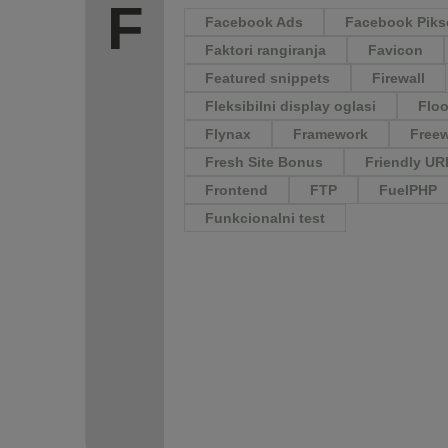
F
Facebook Ads
Facebook Piks
Faktori rangiranja
Favicon
Featured snippets
Firewall
Fleksibilni display oglasi
Floo
Flynax
Framework
Free
Fresh Site Bonus
Friendly UR
Frontend
FTP
FuelPHP
Funkcionalni test