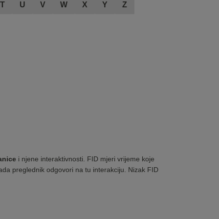
T
U
V
W
X
Y
Z
anice
i njene interaktivnosti. FID mjeri vrijeme koje
kada preglednik odgovori na tu interakciju. Nizak FID