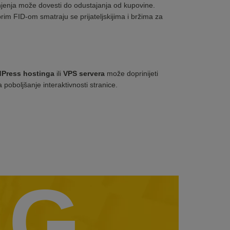
jenja može dovesti do odustajanja od kupovine.
brim FID-om smatraju se prijateljskijima i bržima za
Press hostinga
ili
VPS servera
može doprinijeti
 poboljšanje interaktivnosti stranice.
G