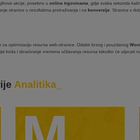
njihove akcije, posebno u
online trgovinama
, gdje svaka sekunda kašn
anje stranice u rezultatima pretraživanja i na
konverzije
. Stranice s do
 se za optimizaciju resursa web-stranice. Odabir brzog i pouzdanog
Word
ipt koda i skraćivanje vremena učitavanja resursa također će utjecati na
ije
Analitika
M