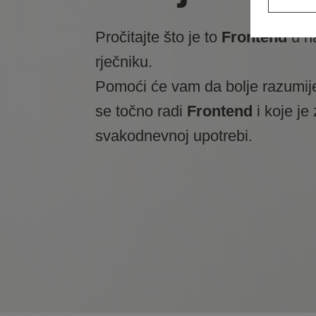
Pročitajte što je to
Frontend
u n
rječniku.
Pomoći će vam da bolje razumij
se točno radi
Frontend
i koje je
svakodnevnoj upotrebi.