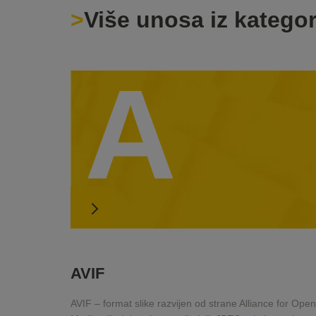
Više unosa iz kategor
A
AVIF
AVIF – format slike razvijen od strane Alliance for Open