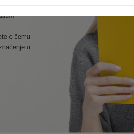
ašem
ete o čemu
 značenje u