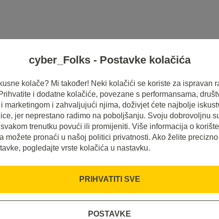
cyber_Folks - Postavke kolačića
HOSTING
SERVERI
INSPIRACIJE
 ukusne kolače? Mi također! Neki kolačići se koriste za ispravan r
 Prihvatite i dodatne kolačiće, povezane s performansama, druš
 marketingom i zahvaljujući njima, doživjet ćete najbolje iskus
ice, jer neprestano radimo na poboljšanju. Svoju dobrovoljnu s
svakom trenutku povući ili promijeniti. Više informacija o korišt
a možete pronaći u našoj politici privatnosti. Ako želite precizno
tavke, pogledajte vrste kolačića u nastavku.
PRIHVATITI SVE
ntend?
POSTAVKE