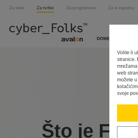
Za tebe
Za tvrtke
Za programere
Za e-trgovinu
DOMENE I SSL
Volite li
stranice.
mrežama i
web stran
možete u 
kolačićim
svoje pos
Što je Fro