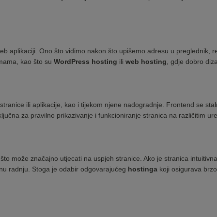
web aplikaciji. Ono što vidimo nakon što upišemo adresu u preglednik, r
ormama, kao što su
WordPress hosting
ili
web hosting
, gdje dobro diz
tranice ili aplikacije, kao i tijekom njene nadogradnje. Frontend se sta
jučna za pravilno prikazivanje i funkcioniranje stranica na različitim ure
to može značajno utjecati na uspjeh stranice. Ako je stranica intuitivna, 
eljenu radnju. Stoga je odabir odgovarajućeg
hostinga
koji osigurava brzo 