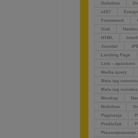
Dofollow
D
e107
Evergr
Framework
Grid
Hambu
HTML
Inter
Joomla!
JP
Landing Page
Link – apsolutni
Media query
Meta tag canonic
Meta tag noindex
Mockup
Nas
Nofollow
Or
Paginacja
P
Predložak
P
Preusmjeravanje 