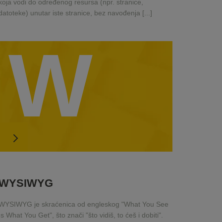
koja vodi do određenog resursa (npr. stranice,
datoteke) unutar iste stranice, bez navođenja [...]
W
WYSIWYG
WYSIWYG je skraćenica od engleskog "What You See
Is What You Get", što znači "što vidiš, to ćeš i dobiti".