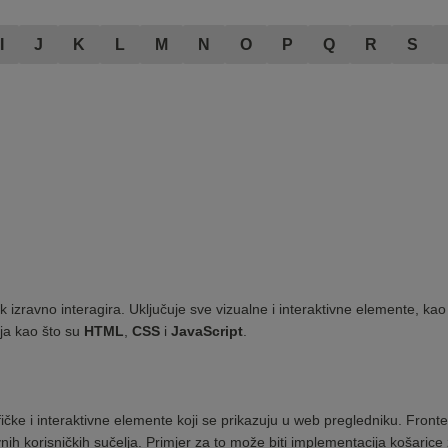
I
J
K
L
M
N
O
P
Q
R
S
ik izravno interagira. Uključuje sve vizualne i interaktivne elemente, kao
ja kao što su
HTML
,
CSS
i
JavaScript
.
čke i interaktivne elemente koji se prikazuju u web pregledniku. Fronte
ih korisničkih sučelja. Primjer za to može biti implementacija košaric