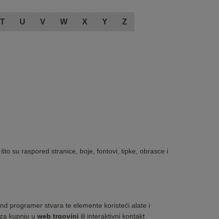
T
U
V
W
X
Y
Z
 što su raspored stranice, boje, fontovi, tipke, obrasce i
nd programer stvara te elemente koristeći alate i
e za kupnju u
web trgovini
ili interaktivni kontakt