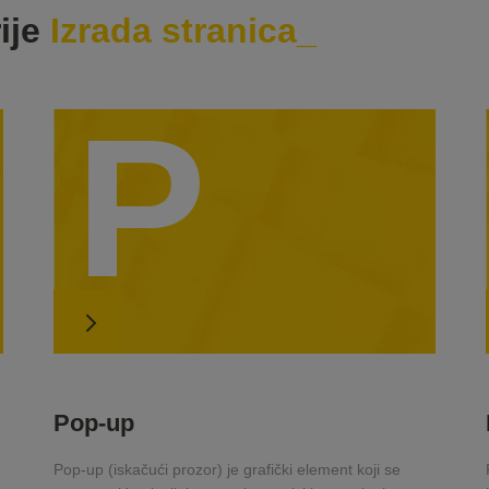
ije
Izrada stranica
P
Pop-up
Pop-up (iskačući prozor) je grafički element koji se