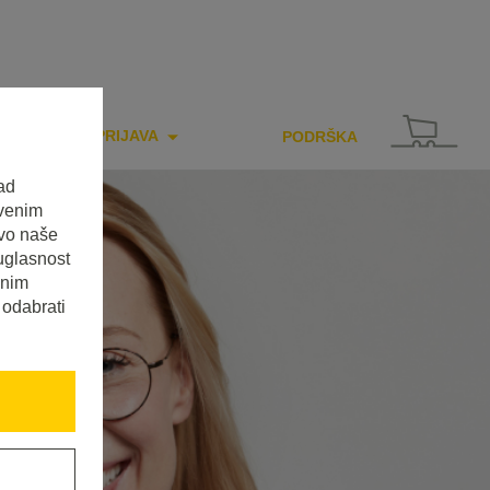
PRIJAVA
PODRŠKA
ad
tvenim
tvo naše
uglasnost
enim
 odabrati