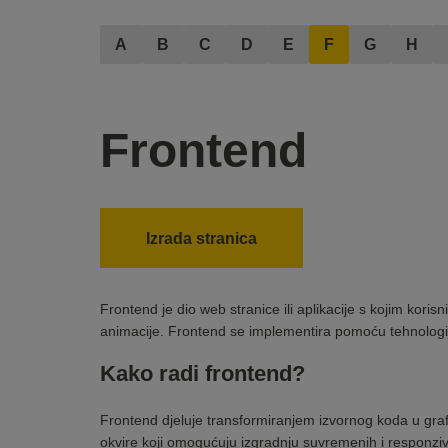
A
B
C
D
E
F
G
H
Frontend
Izrada stranica
Frontend je dio web stranice ili aplikacije s kojim korisn
animacije. Frontend se implementira pomoću tehnologi
Kako radi frontend?
Frontend djeluje transformiranjem izvornog koda u grafi
okvire koji omogućuju izgradnju suvremenih i responzivn