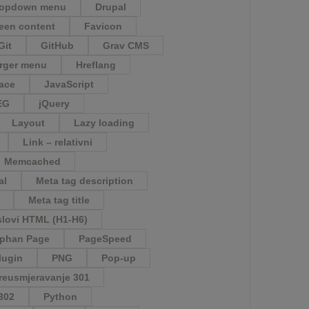
ropdown menu
Drupal
een content
Favicon
Git
GitHub
Grav CMS
rger menu
Hreflang
face
JavaScript
EG
jQuery
Layout
Lazy loading
Link – relativni
Memcached
al
Meta tag description
Meta tag title
lovi HTML (H1-H6)
phan Page
PageSpeed
lugin
PNG
Pop-up
reusmjeravanje 301
302
Python