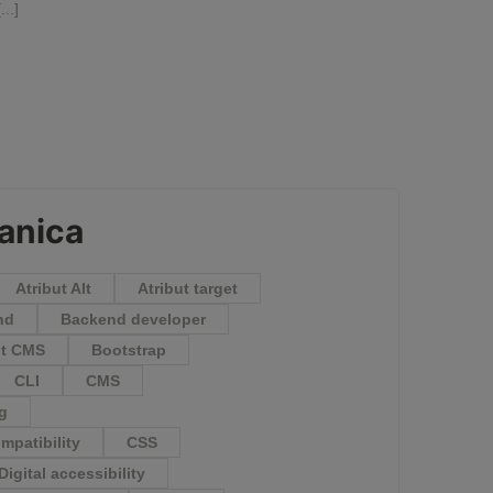
[...]
ranica
Atribut Alt
Atribut target
nd
Backend developer
lt CMS
Bootstrap
CLI
CMS
ng
mpatibility
CSS
Digital accessibility