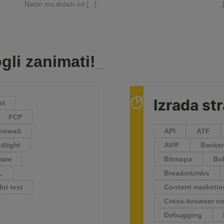
Naziv mu dolazi od [...]
gli zanimati!
Izrada st
el
FCP
irewall
API
ATF
dlight
AVIF
Backe
ware
Bitmapa
Bo
L
Breadcrumbs
ni test
Content marketi
Cross-browser co
Debugging