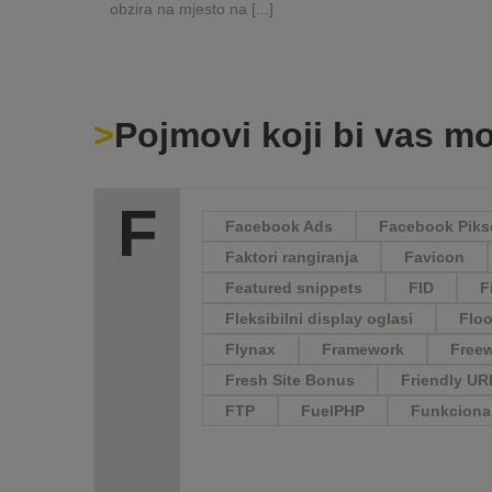
obzira na mjesto na [...]
Pojmovi koji bi vas mo
F
Facebook Ads
Facebook Piks
Faktori rangiranja
Favicon
Featured snippets
FID
F
Fleksibilni display oglasi
Floo
Flynax
Framework
Free
Fresh Site Bonus
Friendly UR
FTP
FuelPHP
Funkcional