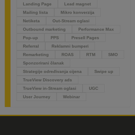
Landing Page
Lead magnet
Mailing lista
Mikro konverzija
Netiketa
Out-Stream oglasi
Outbound marketing
Performance Max
Pop-up
PPS
Presell Pages
Referral
Reklamni bumperi
Remarketing
ROAS
RTM
SMO
Sponzorirani članak
Strategije određivanja cijena
Swipe up
TrueView Discovery ads
TrueView in-Stream oglasi
UGC
User Journey
Webinar