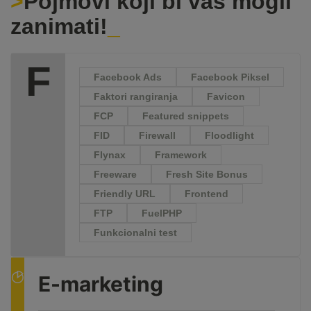
Pojmovi koji bi vas mogli
zanimati!
F
Facebook Ads
Facebook Piksel
Faktori rangiranja
Favicon
FCP
Featured snippets
FID
Firewall
Floodlight
Flynax
Framework
Freeware
Fresh Site Bonus
Friendly URL
Frontend
FTP
FuelPHP
Funkcionalni test
E-marketing