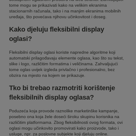
tome mogu se prikazivati kako na velikim ekranima
stacionarnih računala, tako i na manjim ekranima mobilnih
uređaja, što povećava njihovu učinkovitost i doseg.
Kako djeluju fleksibilni display
oglasi?
Fleksibilni display oglasi koriste napredne algoritme koji
automatski prilagođavaju elemente oglasa, kao što su tekst,
slike i logo, različitim formatima i veličinama. Zahvaljujući
tome oglas uvijek izgleda privlačno i profesionalno, bez
obzira na mjesto na kojem se prikazuje.
Tko bi trebao razmotriti korištenje
fleksibilnih display oglasa?
Poduzeća koja provode raznolike marketinške kampanje,
posebno ona koja žele doseći široku skupinu korisnika na
različitim platformama. Zbog fleksibilnosti ovog formata, ovi
oglasi mogu učinkovito promovirati kako proizvode, tako i
usluge, npr. za poslovne subjekte koji djeluju online.