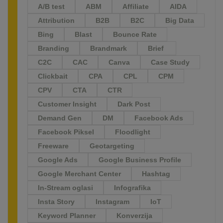
A/B test
ABM
Affiliate
AIDA
Attribution
B2B
B2C
Big Data
Bing
Blast
Bounce Rate
Branding
Brandmark
Brief
C2C
CAC
Canva
Case Study
Clickbait
CPA
CPL
CPM
CPV
CTA
CTR
Customer Insight
Dark Post
Demand Gen
DM
Facebook Ads
Facebook Piksel
Floodlight
Freeware
Geotargeting
Google Ads
Google Business Profile
Google Merchant Center
Hashtag
In-Stream oglasi
Infografika
Insta Story
Instagram
IoT
Keyword Planner
Konverzija