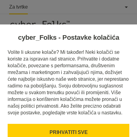
Za tvrtke
cyber_Folks - Postavke kolačića
Što je Fleksibilni display oglasi?
Volite li ukusne kolače? Mi također! Neki kolačići se
koriste za ispravan rad stranice. Prihvatite i dodatne
Pročitajte što je to
Fleksibilni display oglasi
u našem
kolačiće, povezane s performansama, društvenim
rječniku.
mrežama i marketingom i zahvaljujući njima, doživjet
Pomoći će vam da bolje razumijete o čemu se točno radi
Fleksibilni display oglasi
i koje je značenje u svakodnevnoj
ćete najbolje iskustvo naše web stranice, jer neprestano
upotrebi.
radimo na poboljšanju. Svoju dobrovoljnu suglasnost
možete u svakom trenutku povući ili promijeniti. Više
informacija o korištenim kolačićima možete pronaći u
našoj politici privatnosti. Ako želite precizno odabrati
svoje postavke, pogledajte vrste kolačića u nastavku.
PRIHVATITI SVE