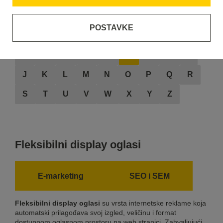
POSTAVKE
A
B
C
D
E
F
G
H
I
J
K
L
M
N
O
P
Q
R
S
T
U
V
W
X
Y
Z
Fleksibilni display oglasi
E-marketing
SEO i SEM
Fleksibilni display oglasi
su vrsta internetske reklame koja
automatski prilagođava svoj izgled, veličinu i format
dostupnom oglasnom prostoru na web stranici. Zahvaljujući