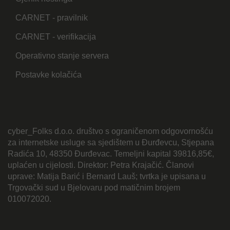
CARNET - pravilnik
CARNET - verifikacija
Operativno stanje servera
Postavke kolačića
cyber_Folks d.o.o. društvo s ograničenom odgovornošću
za internetske usluge sa sjedištem u Đurđevcu, Stjepana
Radića 10, 48350 Đurđevac. Temeljni kapital 39816,85€,
uplaćen u cijelosti. Direktor: Petra Krajačić. Članovi
uprave: Matija Barić i Bernard Lauš; tvrtka je upisana u
Trgovački sud u Bjelovaru pod matičnim brojem
010072020.