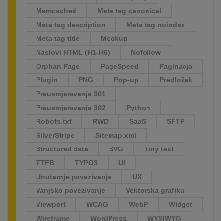
Memcached
Meta tag canonical
Meta tag description
Meta tag noindex
Meta tag title
Mockup
Naslovi HTML (H1-H6)
Nofollow
Orphan Page
PageSpeed
Paginacja
Plugin
PNG
Pop-up
Predložak
Preusmjeravanje 301
Preusmjeravanje 302
Python
Robots.txt
RWD
SaaS
SFTP
SilverStripe
Sitemap.xml
Structured data
SVG
Tiny text
TTFB
TYPO3
UI
Unutarnje povezivanje
UX
Vanjsko povezivanje
Vektorska grafika
Viewport
WCAG
WebP
Widget
Wireframe
WordPress
WYSIWYG