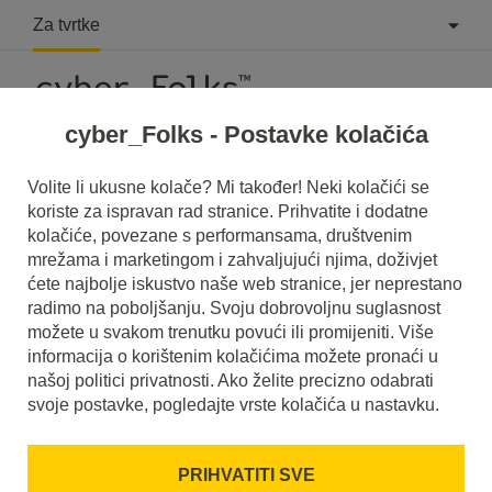
Za tvrtke
cyber_Folks - Postavke kolačića
Što je Lazy loading?
Volite li ukusne kolače? Mi također! Neki kolačići se
koriste za ispravan rad stranice. Prihvatite i dodatne
Pročitajte što je to
Lazy loading
u našem rječniku.
kolačiće, povezane s performansama, društvenim
Pomoći će vam da bolje razumijete o čemu se točno radi
mrežama i marketingom i zahvaljujući njima, doživjet
Lazy loading
i koje je značenje u svakodnevnoj upotrebi.
ćete najbolje iskustvo naše web stranice, jer neprestano
radimo na poboljšanju. Svoju dobrovoljnu suglasnost
možete u svakom trenutku povući ili promijeniti. Više
informacija o korištenim kolačićima možete pronaći u
našoj politici privatnosti. Ako želite precizno odabrati
svoje postavke, pogledajte vrste kolačića u nastavku.
PRIHVATITI SVE