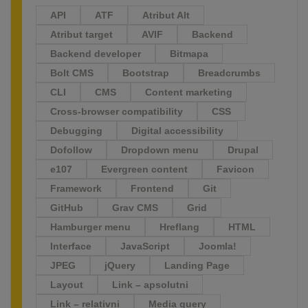
API
ATF
Atribut Alt
Atribut target
AVIF
Backend
Backend developer
Bitmapa
Bolt CMS
Bootstrap
Breadcrumbs
CLI
CMS
Content marketing
Cross-browser compatibility
CSS
Debugging
Digital accessibility
Dofollow
Dropdown menu
Drupal
e107
Evergreen content
Favicon
Framework
Frontend
Git
GitHub
Grav CMS
Grid
Hamburger menu
Hreflang
HTML
Interface
JavaScript
Joomla!
JPEG
jQuery
Landing Page
Layout
Link – apsolutni
Link – relativni
Media query