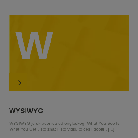
W
WYSIWYG
WYSIWYG je skraćenica od engleskog "What You See Is
What You Get", što znači "što vidiš, to ćeš i dobiti". [...]