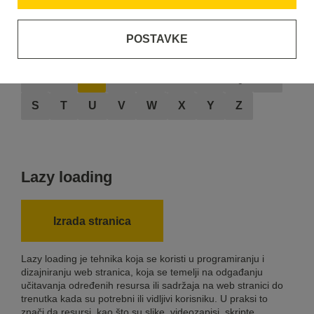
POSTAVKE
A
B
C
D
E
F
G
H
I
J
K
L
M
N
O
P
Q
R
S
T
U
V
W
X
Y
Z
Lazy loading
Izrada stranica
Lazy loading je tehnika koja se koristi u programiranju i
dizajniranju web stranica, koja se temelji na odgađanju
učitavanja određenih resursa ili sadržaja na web stranici do
trenutka kada su potrebni ili vidljivi korisniku. U praksi to
znači da resursi, kao što su slike, videozapisi, skripte