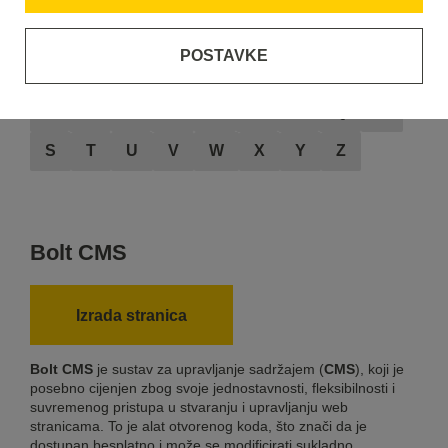
POSTAVKE
A
B
C
D
E
F
G
H
I
J
K
L
M
N
O
P
Q
R
S
T
U
V
W
X
Y
Z
Bolt CMS
Izrada stranica
Bolt CMS
je sustav za upravljanje sadržajem (
CMS
), koji je
posebno cijenjen zbog svoje jednostavnosti, fleksibilnosti i
suvremenog pristupa u stvaranju i upravljanju web
stranicama. To je alat otvorenog koda, što znači da je
dostupan besplatno i može se modificirati sukladno