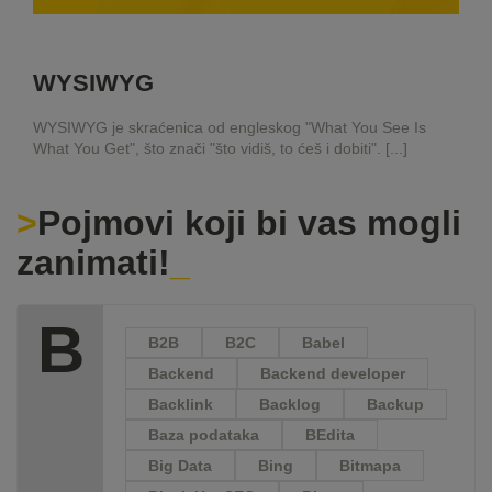
WYSIWYG
WYSIWYG je skraćenica od engleskog "What You See Is
What You Get", što znači "što vidiš, to ćeš i dobiti". [...]
Pojmovi koji bi vas mogli
zanimati!
B
B2B
B2C
Babel
Backend
Backend developer
Backlink
Backlog
Backup
Baza podataka
BEdita
Big Data
Bing
Bitmapa