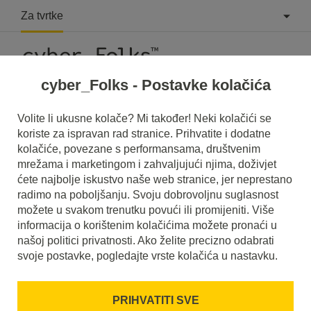
Za tvrtke
cyber_Folks - Postavke kolačića
Što je Bolt CMS?
Volite li ukusne kolače? Mi također! Neki kolačići se
koriste za ispravan rad stranice. Prihvatite i dodatne
Pročitajte što je to
Bolt CMS
u našem rječniku.
kolačiće, povezane s performansama, društvenim
Pomoći će vam da bolje razumijete o čemu se točno radi
mrežama i marketingom i zahvaljujući njima, doživjet
Bolt CMS
i koje je značenje u svakodnevnoj upotrebi.
ćete najbolje iskustvo naše web stranice, jer neprestano
radimo na poboljšanju. Svoju dobrovoljnu suglasnost
možete u svakom trenutku povući ili promijeniti. Više
informacija o korištenim kolačićima možete pronaći u
našoj politici privatnosti. Ako želite precizno odabrati
svoje postavke, pogledajte vrste kolačića u nastavku.
PRIHVATITI SVE