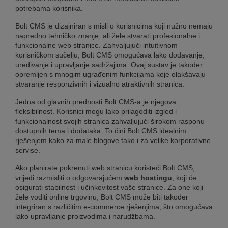
potrebama korisnika.
Bolt CMS je dizajniran s misli o korisnicima koji nužno nemaju
napredno tehničko znanje, ali žele stvarati profesionalne i
funkcionalne web stranice. Zahvaljujući intuitivnom
korisničkom sučelju, Bolt CMS omogućava lako dodavanje,
uređivanje i upravljanje sadržajima. Ovaj sustav je također
opremljen s mnogim ugrađenim funkcijama koje olakšavaju
stvaranje responzivnih i vizualno atraktivnih stranica.
Jedna od glavnih prednosti Bolt CMS-a je njegova
fleksibilnost. Korisnici mogu lako prilagoditi izgled i
funkcionalnost svojih stranica zahvaljujući širokom rasponu
dostupnih tema i dodataka. To čini Bolt CMS idealnim
rješenjem kako za male blogove tako i za velike korporativne
servise.
Ako planirate pokrenuti web stranicu koristeći Bolt CMS,
vrijedi razmisliti o odgovarajućem
web hostingu
, koji će
osigurati stabilnost i učinkovitost vaše stranice. Za one koji
žele voditi online trgovinu, Bolt CMS može biti također
integriran s različitim e-commerce rješenjima, što omogućava
lako upravljanje proizvodima i narudžbama.