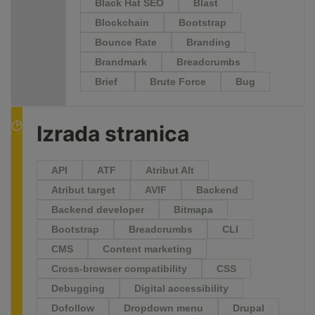
Black Hat SEO
Blast
Blockchain
Bootstrap
Bounce Rate
Branding
Brandmark
Breadcrumbs
Brief
Brute Force
Bug
Izrada stranica
API
ATF
Atribut Alt
Atribut target
AVIF
Backend
Backend developer
Bitmapa
Bootstrap
Breadcrumbs
CLI
CMS
Content marketing
Cross-browser compatibility
CSS
Debugging
Digital accessibility
Dofollow
Dropdown menu
Drupal