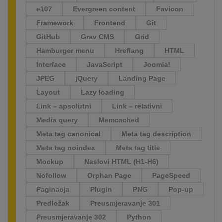
e107
Evergreen content
Favicon
Framework
Frontend
Git
GitHub
Grav CMS
Grid
Hamburger menu
Hreflang
HTML
Interface
JavaScript
Joomla!
JPEG
jQuery
Landing Page
Layout
Lazy loading
Link – apsolutni
Link – relativni
Media query
Memcached
Meta tag canonical
Meta tag description
Meta tag noindex
Meta tag title
Mockup
Naslovi HTML (H1-H6)
Nofollow
Orphan Page
PageSpeed
Paginacja
Plugin
PNG
Pop-up
Predložak
Preusmjeravanje 301
Preusmjeravanje 302
Python