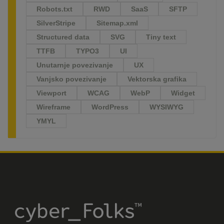
Robots.txt
RWD
SaaS
SFTP
SilverStripe
Sitemap.xml
Structured data
SVG
Tiny text
TTFB
TYPO3
UI
Unutarnje povezivanje
UX
Vanjsko povezivanje
Vektorska grafika
Viewport
WCAG
WebP
Widget
Wireframe
WordPress
WYSIWYG
YMYL