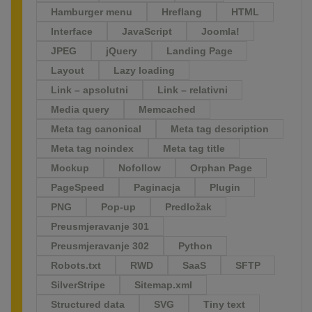
Hamburger menu
Hreflang
HTML
Interface
JavaScript
Joomla!
JPEG
jQuery
Landing Page
Layout
Lazy loading
Link – apsolutni
Link – relativni
Media query
Memcached
Meta tag canonical
Meta tag description
Meta tag noindex
Meta tag title
Mockup
Nofollow
Orphan Page
PageSpeed
Paginacja
Plugin
PNG
Pop-up
Predložak
Preusmjeravanje 301
Preusmjeravanje 302
Python
Robots.txt
RWD
SaaS
SFTP
SilverStripe
Sitemap.xml
Structured data
SVG
Tiny text