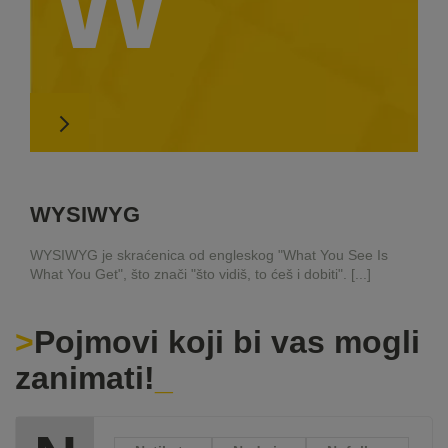
W
WYSIWYG
WYSIWYG je skraćenica od engleskog "What You See Is
What You Get", što znači "što vidiš, to ćeš i dobiti". [...]
Pojmovi koji bi vas mogli
zanimati!