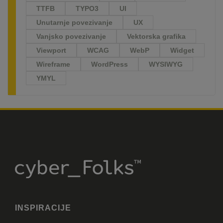
TTFB
TYPO3
UI
Unutarnje povezivanje
UX
Vanjsko povezivanje
Vektorska grafika
Viewport
WCAG
WebP
Widget
Wireframe
WordPress
WYSIWYG
YMYL
INSPIRACIJE