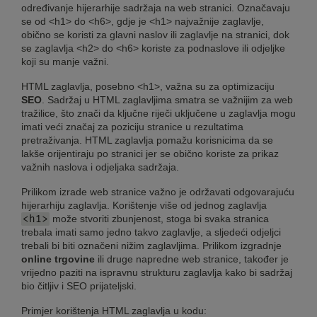
određivanje hijerarhije sadržaja na web stranici. Označavaju
se od <h1> do <h6>, gdje je <h1> najvažnije zaglavlje,
obično se koristi za glavni naslov ili zaglavlje na stranici, dok
se zaglavlja <h2> do <h6> koriste za podnaslove ili odjeljke
koji su manje važni.
HTML zaglavlja, posebno <h1>, važna su za optimizaciju
SEO
. Sadržaj u HTML zaglavljima smatra se važnijim za web
tražilice, što znači da ključne riječi uključene u zaglavlja mogu
imati veći značaj za poziciju stranice u rezultatima
pretraživanja. HTML zaglavlja pomažu korisnicima da se
lakše orijentiraju po stranici jer se obično koriste za prikaz
važnih naslova i odjeljaka sadržaja.
Prilikom izrade web stranice važno je održavati odgovarajuću
hijerarhiju zaglavlja. Korištenje više od jednog zaglavlja
može stvoriti zbunjenost, stoga bi svaka stranica
<h1>
trebala imati samo jedno takvo zaglavlje, a sljedeći odjeljci
trebali bi biti označeni nižim zaglavljima. Prilikom izgradnje
online trgovine
ili druge napredne web stranice, također je
vrijedno paziti na ispravnu strukturu zaglavlja kako bi sadržaj
bio čitljiv i SEO prijateljski.
Primjer korištenja HTML zaglavlja u kodu: