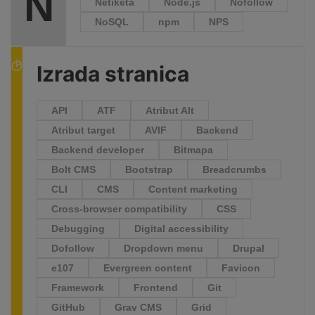
N
Netiketa
Node.js
Nofollow
NoSQL
npm
NPS
Izrada stranica
API
ATF
Atribut Alt
Atribut target
AVIF
Backend
Backend developer
Bitmapa
Bolt CMS
Bootstrap
Breadcrumbs
CLI
CMS
Content marketing
Cross-browser compatibility
CSS
Debugging
Digital accessibility
Dofollow
Dropdown menu
Drupal
e107
Evergreen content
Favicon
Framework
Frontend
Git
GitHub
Grav CMS
Grid