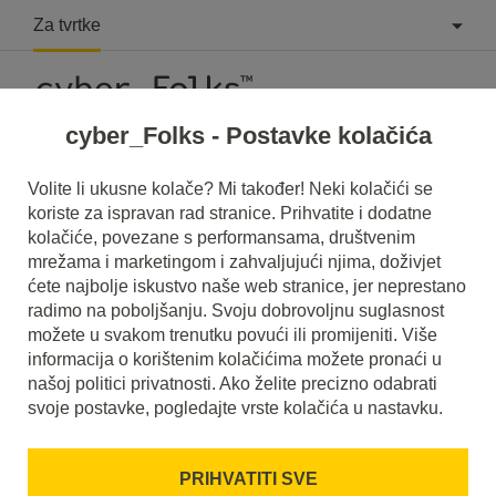
Za tvrtke
cyber_Folks - Postavke kolačića
Što je Naslovi HTML (H1-H6)?
Volite li ukusne kolače? Mi također! Neki kolačići se
koriste za ispravan rad stranice. Prihvatite i dodatne
Pročitajte što je to
Naslovi HTML (H1-H6)
u našem rječniku.
kolačiće, povezane s performansama, društvenim
Pomoći će vam da bolje razumijete o čemu se točno radi
mrežama i marketingom i zahvaljujući njima, doživjet
Naslovi HTML (H1-H6)
i koje je značenje u svakodnevnoj
upotrebi.
ćete najbolje iskustvo naše web stranice, jer neprestano
radimo na poboljšanju. Svoju dobrovoljnu suglasnost
možete u svakom trenutku povući ili promijeniti. Više
informacija o korištenim kolačićima možete pronaći u
našoj politici privatnosti. Ako želite precizno odabrati
svoje postavke, pogledajte vrste kolačića u nastavku.
PRIHVATITI SVE