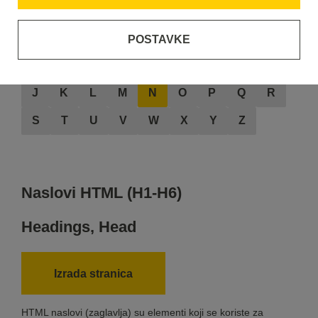
POSTAVKE
A
B
C
D
E
F
G
H
I
J
K
L
M
N
O
P
Q
R
S
T
U
V
W
X
Y
Z
Naslovi HTML (H1-H6)
Headings,
Head
Izrada stranica
HTML naslovi (zaglavlja) su elementi koji se koriste za