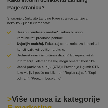
Kako stvoriti učinkovitu Landing
Page stranicu?
Stvaranje učinkovite Landing Page stranice zahtijeva
nekoliko ključnih elemenata:
Jasan i privlačan naslov:
Trebao bi jasno
komunicirati prednosti ponude.
Uvjerljiv sadržaj:
Fokusiraj se na koristi za korisnika i
koristi jezik koji potiče na akciju.
Jednostavan i intuitivan dizajn:
Izbjegavaj višak
informacija i elemenata koji mogu ometati korisnika.
Jasni poziv na akciju (CTA):
Provjeri je li gumb
CTA
lako vidljiv i potiče na klik, npr. “Registriraj se”, “Kupi
odmah”, “Preuzmi besplatno”.
Više unosa iz kategorije
E-marketing