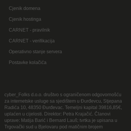
Cjenik domena
Cjenik hostinga
CARNET - pravilnik
CARNET - verifikacija
Operativno stanje servera
Postavke kolačića
cyber_Folks d.o.o. društvo s ograničenom odgovornošću
za internetske usluge sa sjedištem u Đurđevcu, Stjepana
Radića 10, 48350 Đurđevac. Temeljni kapital 39816,85€,
uplaćen u cijelosti. Direktor: Petra Krajačić. Članovi
uprave: Matija Barić i Bernard Lauš; tvrtka je upisana u
Trgovački sud u Bjelovaru pod matičnim brojem