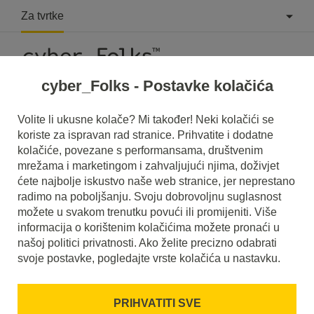
Za tvrtke
cyber_Folks - Postavke kolačića
Što je Landing Page?
Volite li ukusne kolače? Mi također! Neki kolačići se
koriste za ispravan rad stranice. Prihvatite i dodatne
Pročitajte što je to
Landing Page
u našem rječniku.
kolačiće, povezane s performansama, društvenim
Pomoći će vam da bolje razumijete o čemu se točno radi
mrežama i marketingom i zahvaljujući njima, doživjet
Landing Page
i koje je značenje u svakodnevnoj upotrebi.
ćete najbolje iskustvo naše web stranice, jer neprestano
radimo na poboljšanju. Svoju dobrovoljnu suglasnost
možete u svakom trenutku povući ili promijeniti. Više
informacija o korištenim kolačićima možete pronaći u
našoj politici privatnosti. Ako želite precizno odabrati
svoje postavke, pogledajte vrste kolačića u nastavku.
PRIHVATITI SVE