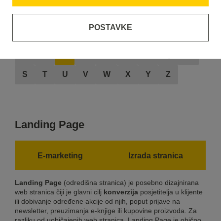
POSTAVKE
A
B
C
D
E
F
G
H
I
J
K
L
M
N
O
P
Q
R
S
T
U
V
W
X
Y
Z
Landing Page
E-marketing
Izrada stranica
Landing Page
(odredišna stranica) je posebno dizajnirana
web stranica čiji je glavni cilj
konverzija
posjetitelja u klijente
ili dobivanje određene akcije od njih, poput prijave na
newsletter, preuzimanja e-knjige ili kupovine proizvoda. Za
razliku od uobičajenih web stranica, Landing Page je obično