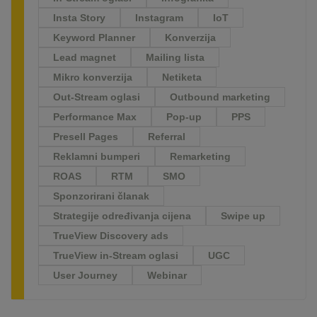
Insta Story
Instagram
IoT
Keyword Planner
Konverzija
Lead magnet
Mailing lista
Mikro konverzija
Netiketa
Out-Stream oglasi
Outbound marketing
Performance Max
Pop-up
PPS
Presell Pages
Referral
Reklamni bumperi
Remarketing
ROAS
RTM
SMO
Sponzorirani članak
Strategije određivanja cijena
Swipe up
TrueView Discovery ads
TrueView in-Stream oglasi
UGC
User Journey
Webinar