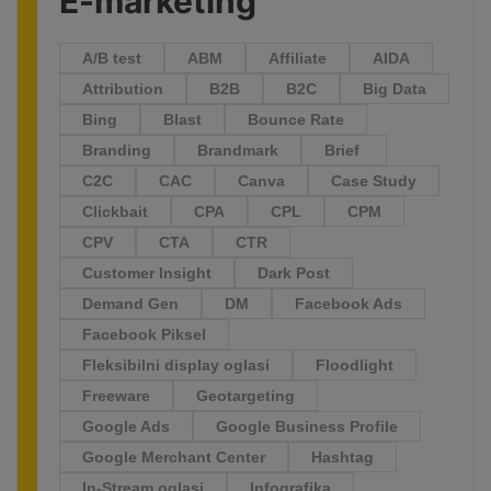
E-marketing
A/B test
ABM
Affiliate
AIDA
Attribution
B2B
B2C
Big Data
Bing
Blast
Bounce Rate
Branding
Brandmark
Brief
C2C
CAC
Canva
Case Study
Clickbait
CPA
CPL
CPM
CPV
CTA
CTR
Customer Insight
Dark Post
Demand Gen
DM
Facebook Ads
Facebook Piksel
Fleksibilni display oglasi
Floodlight
Freeware
Geotargeting
Google Ads
Google Business Profile
Google Merchant Center
Hashtag
In-Stream oglasi
Infografika