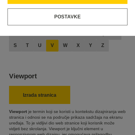
POSTAVKE
A
B
C
D
E
F
G
H
I
J
K
L
M
N
O
P
Q
R
S
T
U
V
W
X
Y
Z
Viewport
Izrada stranica
Viewport
je termin koji se koristi u kontekstu dizajniranja web
stranica i odnosi se na područje prikaza sadržaja na ekranu
uređaja. To je vidljivi dio web stranice koji korisnik može
vidjeti bez skrolanja. Viewport je ključni element u
responzivnom web dizajnu, jer omogućava prilagodbu