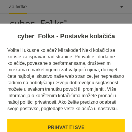
Za tvrtke
cyber_Folks - Postavke kolačića
Što je Viewport?
Volite li ukusne kolače? Mi također! Neki kolačići se
koriste za ispravan rad stranice. Prihvatite i dodatne
Pročitajte što je to
Viewport
u našem rječniku.
kolačiće, povezane s performansama, društvenim
Pomoći će vam da bolje razumijete o čemu se točno radi
mrežama i marketingom i zahvaljujući njima, doživjet
Viewport
i koje je značenje u svakodnevnoj upotrebi.
ćete najbolje iskustvo naše web stranice, jer neprestano
radimo na poboljšanju. Svoju dobrovoljnu suglasnost
možete u svakom trenutku povući ili promijeniti. Više
informacija o korištenim kolačićima možete pronaći u
našoj politici privatnosti. Ako želite precizno odabrati
svoje postavke, pogledajte vrste kolačića u nastavku.
PRIHVATITI SVE