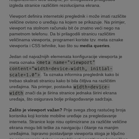
izgleda stranice različitim rezolucijama ekrana.
Viewport definira internetski preglednik i može imati različite
veličine ovisno o uređaju na kojem se prikazuje. Na primjer,
viewport na stolnom računalu bit će znatno veći nego na
pametnom telefonu. Da bi prilagodili stranicu različitim
veličinama viewporta, programeri koriste tzv. meta oznake
viewporta i CSS tehnike, kao što su
media queries
.
Jedan od najvažnijih elemenata konfiguracije viewporta je
meta oznaka
<meta name="viewport"
content="width=device-width, initial-
. Ta oznaka informira preglednik kako bi
scale=1.0">
trebao skalirati stranicu kako bi bila čitljiva na različitim
uređajima. Na primjer, postavka
width=device-
znači da je širina stranice jednaka širini ekrana
width
uređaja, što osigurava bolje prilagođavanje sadržaja.
Zašto je viewport važan?
Prije svega zbog rastućeg broja
korisnika koji koriste mobilne uređaje za pregledavanje
interneta. Stranice koje nisu optimizirane za različite veličine
ekrana mogu biti teške za navigaciju i čitanje na manjim
uređajima. Ispravno postavljanje viewporta stoga je ključno