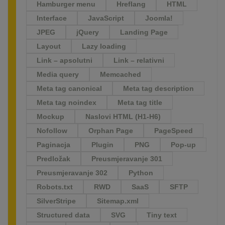
Hamburger menu
Hreflang
HTML
Interface
JavaScript
Joomla!
JPEG
jQuery
Landing Page
Layout
Lazy loading
Link – apsolutni
Link – relativni
Media query
Memcached
Meta tag canonical
Meta tag description
Meta tag noindex
Meta tag title
Mockup
Naslovi HTML (H1-H6)
Nofollow
Orphan Page
PageSpeed
Paginacja
Plugin
PNG
Pop-up
Predložak
Preusmjeravanje 301
Preusmjeravanje 302
Python
Robots.txt
RWD
SaaS
SFTP
SilverStripe
Sitemap.xml
Structured data
SVG
Tiny text