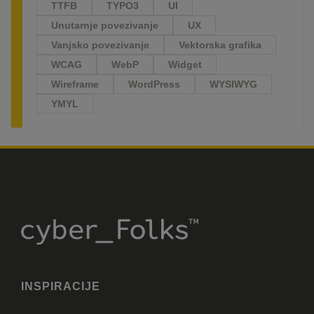
TTFB
TYPO3
UI
Unutarnje povezivanje
UX
Vanjsko povezivanje
Vektorska grafika
WCAG
WebP
Widget
Wireframe
WordPress
WYSIWYG
YMYL
INSPIRACIJE