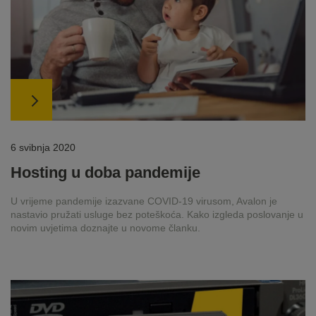
6 svibnja 2020
Hosting u doba pandemije
U vrijeme pandemije izazvane COVID-19 virusom, Avalon je
nastavio pružati usluge bez poteškoća. Kako izgleda poslovanje u
novim uvjetima doznajte u novome članku.