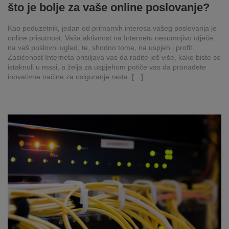
što je bolje za vaše online poslovanje?
Kao poduzetnik, jedan od primarnih interesa vašeg poslovanja je
online prisutnost. Vaša aktivnost na Internetu nesumnjivo utječe
na vaš poslovni ugled, te, shodno tome, na uspjeh i profit.
Zasićenost Interneta prisiljava vas da radite još više, kako biste se
istaknuli u masi, a želja za uspjehom potiče vas da pronađete
inovativne načine za osiguranje rasta. […]