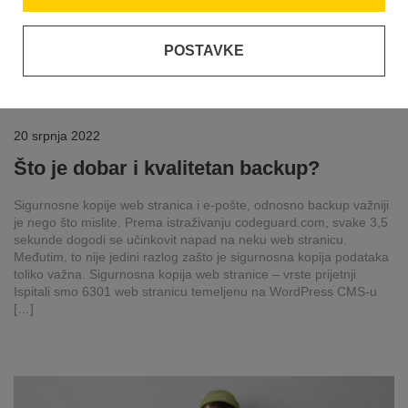
POSTAVKE
20 srpnja 2022
Što je dobar i kvalitetan backup?
Sigurnosne kopije web stranica i e-pošte, odnosno backup važniji
je nego što mislite. Prema istraživanju codeguard.com, svake 3,5
sekunde dogodi se učinkovit napad na neku web stranicu.
Međutim, to nije jedini razlog zašto je sigurnosna kopija podataka
toliko važna. Sigurnosna kopija web stranice – vrste prijetnji
Ispitali smo 6301 web stranicu temeljenu na WordPress CMS-u
[…]