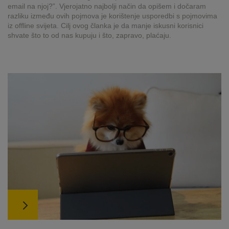
email na njoj?”. Vjerojatno najbolji način da opišem i dočaram
razliku između ovih pojmova je korištenje usporedbi s pojmovima
iz offline svijeta. Cilj ovog članka je da manje iskusni korisnici
shvate što to od nas kupuju i što, zapravo, plaćaju.