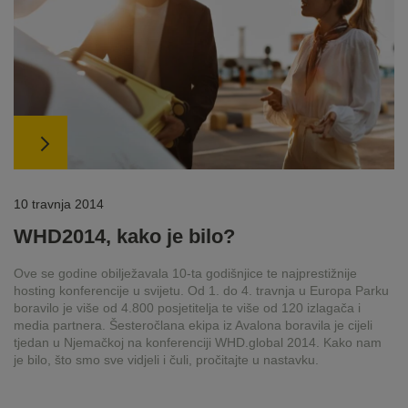
10 travnja 2014
WHD2014, kako je bilo?
Ove se godine obilježavala 10-ta godišnjice te najprestižnije
hosting konferencije u svijetu. Od 1. do 4. travnja u Europa Parku
boravilo je više od 4.800 posjetitelja te više od 120 izlagača i
media partnera. Šesteročlana ekipa iz Avalona boravila je cijeli
tjedan u Njemačkoj na konferenciji WHD.global 2014. Kako nam
je bilo, što smo sve vidjeli i čuli, pročitajte u nastavku.