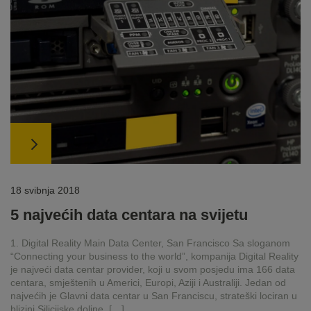
18 svibnja 2018
5 najvećih data centara na svijetu
1. Digital Reality Main Data Center, San Francisco Sa sloganom
“Connecting your business to the world”, kompanija Digital Reality
je najveći data centar provider, koji u svom posjedu ima 166 data
centara, smještenih u Americi, Europi, Aziji i Australiji. Jedan od
najvećih je Glavni data centar u San Franciscu, strateški lociran u
blizini Silicijske doline, […]