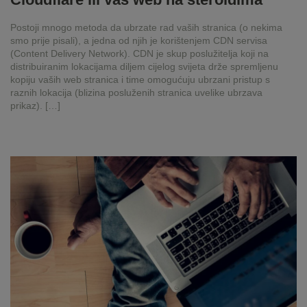
Postoji mnogo metoda da ubrzate rad vaših stranica (o nekima
smo prije pisali), a jedna od njih je korištenjem CDN servisa
(Content Delivery Network). CDN je skup poslužitelja koji na
distribuiranim lokacijama diljem cijelog svijeta drže spremljenu
kopiju vaših web stranica i time omogućuju ubrzani pristup s
raznih lokacija (blizina posluženih stranica uvelike ubrzava
prikaz). […]