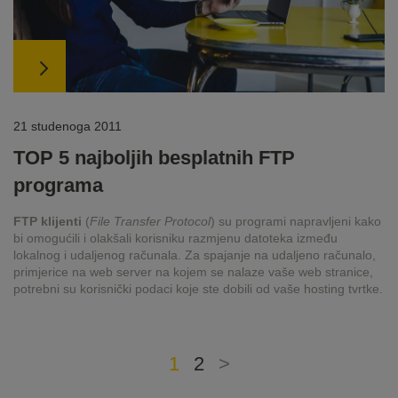
21 studenoga 2011
TOP 5 najboljih besplatnih FTP
programa
FTP klijenti
(
File Transfer Protocol
) su programi napravljeni kako
bi omogućili i olakšali korisniku razmjenu datoteka između
lokalnog i udaljenog računala. Za spajanje na udaljeno računalo,
primjerice na web server na kojem se nalaze vaše web stranice,
potrebni su korisnički podaci koje ste dobili od vaše hosting tvrtke.
1
2
>