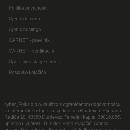
Politika privatnosti
Cjenik domena
Cjenik hostinga
CARNET - pravilnik
CARNET - verifikacija
Operativno stanje servera
Postavke kolačića
cyber_Folks d.o.o. društvo s ograničenom odgovornošću
za internetske usluge sa sjedištem u Đurđevcu, Stjepana
Radića 10, 48350 Đurđevac. Temeljni kapital 39816,85€,
uplaćen u cijelosti. Direktor: Petra Krajačić. Članovi
uprave: Matija Barić i Bernard Lauš; tvrtka je upisana u