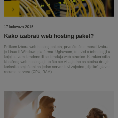
17 kolovoza 2015
Kako izabrati web hosting paket?
Prilikom izbora web hosting paketa, prvo što ćete morati izabrati
je Linux ili Windows platforma. Uglavnom, to ovisi o tehnologiji u
kojoj su vam izrađene ili se izrađuju web stranice. Karakteristika
klasičnog web hostinga je to što ste vi zajedno sa stotinu drugih
korisnika smješteni na jedan server i svi zajedno „dijelite“ glavne
resurse servera (CPU, RAM).